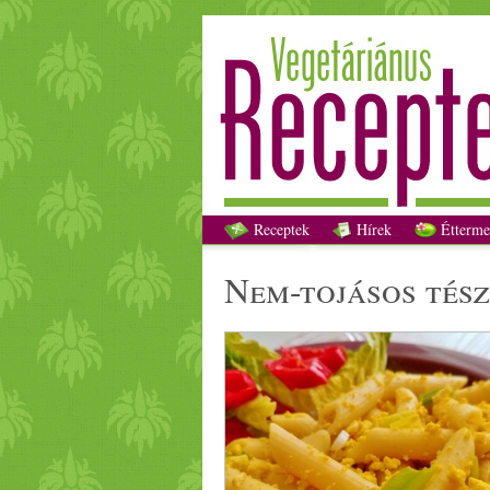
Receptek
Hírek
Étterme
nem-
tojás
os
tés