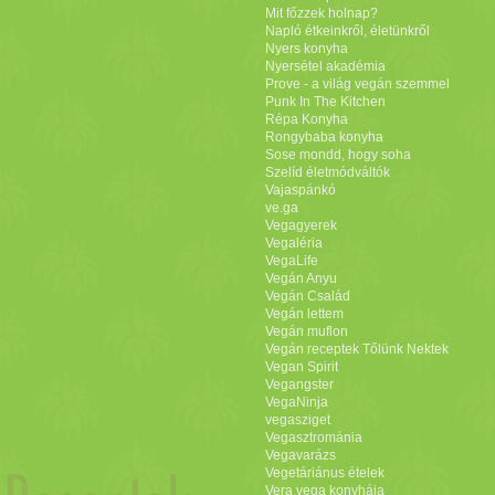
Mit főzzek holnap?
Napló étkeinkről, életünkről
Nyers konyha
Nyersétel akadémia
Prove - a világ vegán szemmel
Punk In The Kitchen
Répa Konyha
Rongybaba konyha
Sose mondd, hogy soha
Szelíd életmódváltók
Vajaspánkó
ve.ga
Vegagyerek
Vegaléria
VegaLife
Vegán Anyu
Vegán Család
Vegán lettem
Vegán muflon
Vegán receptek Tőlünk Nektek
Vegan Spirit
Vegangster
VegaNinja
vegasziget
Vegasztrománia
Vegavarázs
Vegetáriánus ételek
Vera vega konyhája