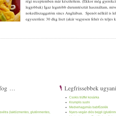
régi receptemben már készítettem. (Ekkor még
gyerek
c
legjobbak) Igaz legutóbb
durum
tésztát használtam, miv
nokedli
szaggatóm sincs Angliában.
Spenót
nélkül is l
egyszerűen: 30 dkg
liszt
(akár vegyesen fehér és teljes k
színt ad neki), 1 nagyobb csipet só és annyi
víz
, amenn
vő sós
víz
be szaggatjuk, amikor feljönnek a
nokedli
k a
víz
te
tej
ére, 2-3 p
val összekeverjük. Íme egy régebbi tojás
mentes
nokedli
kép. A recept 
+
saláta
(
ecet
helyett javaslom
citrom
használatát, sokkal
egészséges
ebb!)
val összetörjük. Könnyebb így villával összetörni, mint ha az egész
tofu
n
 sóval ízlés szerint ízesítjük. Tapadás
mentes
edényben kicsit megsütjük
val tálaljuk. A
tészta
te
tej
ét megszórhatjuk apróra vágott újhagymával
i fog …
Legfrissebbek ugyan
Csokis trüffel kosárka
Krumplis sushi
Medvehagymás babfőzelék
svétra (laktózmentes, gluténmentes,
Nyers-vegán diós bejgli (gluténm