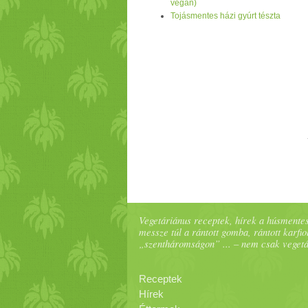
vegán)
Tojásmentes házi gyúrt tészta
Vegetáriánus receptek, hírek a húsmentes
messze túl a rántott gomba, rántott karfiol
„szentháromságon” ... – nem csak veget
Receptek
Hírek