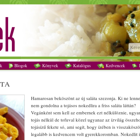
Nem-tojásos tészta recept vegetáriánus
k
Blogok
Könyvek
Katalógus
Kedvencek
K
zta
Hamarosan beköszönt az új
saláta
szezon
ja. Ki ne lenne
nem gondolna a
tojás
os
nokedli
ra a
friss
saláta
láttán?
Vegán
ként sem kell az embernek ezt nélkülöznie, ugya
tojás
nélkül de
tofu
val közel ugyanaz az ízvilág összeh
tojás
ízű fekete só, ami segít, hogy ízében is visszakö
legalább is kedvencem volt
gyerek
koromban.
Nokedli
t 