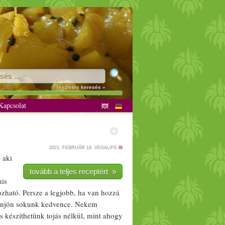
részletes keresés »
apcsolat
2021. FEBRUÁR 19.
VEGALIFE
 aki
tovább a teljes receptért »
nis
ozható. Persze a legjobb, ha van hozzá
szönjön sokunk kedvence. Nekem
is készíthetünk
tojás
nélkül, mint ahogy