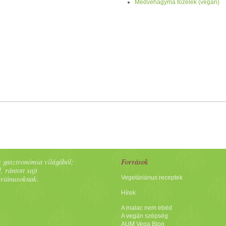
Medvehagyma főzelék (vegán)
 gasztronómia világából;
Források
, rántott sajt
áriánusoknak.
Vegetáriánus receptek
Hírek
A malac nem ebéd
A vegán szépség
AUM Vega Blog