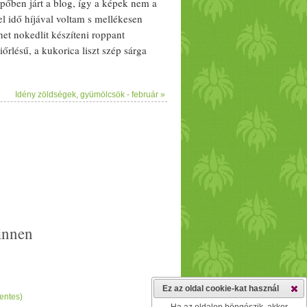
ipőben járt a blog, így a képek nem a
el idő híjával voltam s mellékesen
ehet
nokedli
t készíteni roppant
iőrlésű, a
kukorica
liszt
szép sárga
yivel
nokedli
állagú tésztát tudunk
ercet főzzük majd leszűrjük,
hideg
Idény zöldségek, gyümölcsök - február »
Hozzávalók: - 1 cso
mag
tofu
 Elkészítés: A
tofu
t először késsel
ak esnénk villával. Beleszórunk egy-
, majd hozzákeverjük a ki
főtt
 vagy medvehagymával.
innen
Ez az oldal cookie-kat használ
entes)