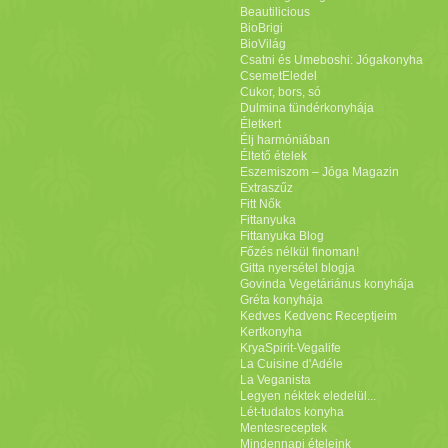
Beautilicious
BioBrigi
BioVilág
Csatni és Umeboshi: Jógakonyha
CsemetEledel
Cukor, bors, só
Dulmina tündérkonyhája
Életkert
Élj harmóniában
Éltető ételek
Eszemiszom – Jóga Magazin
Extraszűz
Fitt Nők
Fittanyuka
Fittanyuka Blog
Főzés nélkül finoman!
Gitta nyersétel blogja
Govinda Vegetáriánus konyhája
Gréta konyhája
Kedves Kedvenc Receptjeim
Kertkonyha
KryaSpirit-Vegalife
La Cuisine d'Adéle
La Veganista
Legyen néktek eledelül...
Lét-tudatos konyha
Mentesreceptek
Mindennapi ételeink