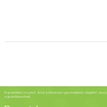
tűzről, majd hozzákeverem a
Édesítem, majd hagyom kihűl
beleteszem a pici d
arab
okra
késsel feld
arab
olom, majd sz
megpirítom. - Tálaláskor
fri
eper
rel díszítem.
BAB
AKON
első
étel
ei között lehet. Mie
Vegetáriánus receptek, hírek a húsmentes gasztronómia világából; messze 
vegetáriánusoknak.
hozzáadjuk, szedjünk ki a
b