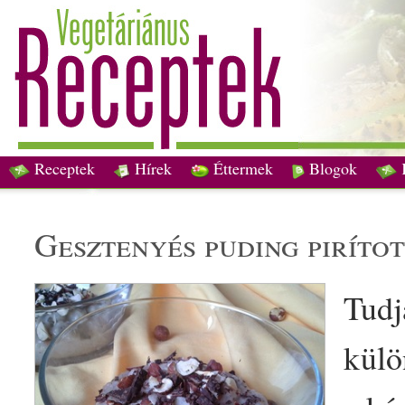
Receptek
Hírek
Éttermek
Blogok
gesztenyés
puding
piríto
Tudj
külö