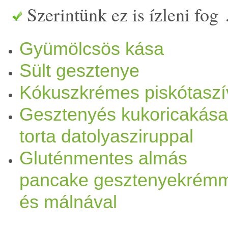
Szerintünk ez is ízleni fog
Hozzávalók: - 5 dl
növényi
Gyümölcsös kása
barnarizs
- késhegynyi
vaníl
Sült gesztenye
natúr
darált
gesztenye
(A Spa
Kókuszkrémes piskótaszí
natur,
főtt
, darált gesztenyét
Gesztenyés kukoricakása
szerint
kókuszvirág
cukor -
torta datolyasziruppal
Gluténmentes almás
70%-os ét
csoki
Elkészítése:
pancake gesztenyekrém
csipet sót,
fahéj
at és a vaní
és málnával
rizs
darát. Úgy 15 perc alatt