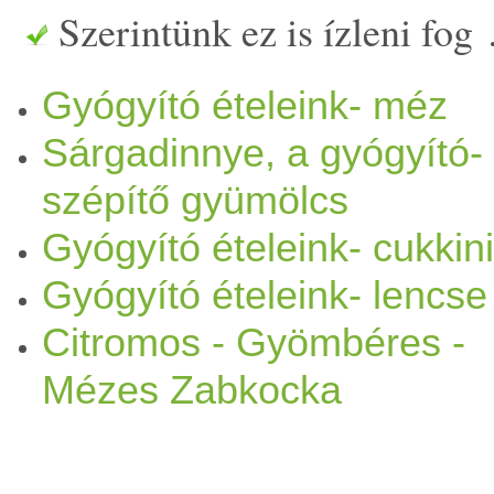
Szerintünk ez is ízleni fog
élelmi rostok egyik része
ví
Gyógyító ételeink- méz
víz
oldékony rostoknak kösz
Sárgadinnye, a gyógyító-
alacsony a glikémiás indexe, 
szépítő gyümölcs
vér
cukor
szintet. Az oldhata
Gyógyító ételeink- cukkini
normál működését támogatjá
Gyógyító ételeink- lencse
Citromos - Gyömbéres -
kiürülését a szervezetből. E
Mézes Zabkocka
Összefoglalva, tehát: -
gazd
vitamin
ok az idegrendszert 