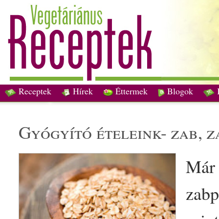
Receptek
Hírek
Éttermek
Blogok
gyógyító
étel
eink-
zab
,
z
Már 
zab
p