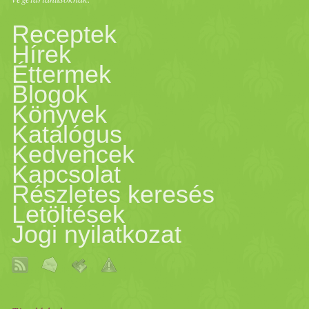
aszaltmeggy
es-cookie.html http
Receptek
Hírek
2011/­­12/­­
mandula
s-suti.html ht
Éttermek
Blogok
2012/­­03/­­kenyer-sutobol.htm
Könyvek
Katalógus
Kedvencek
Kapcsolat
Részletes keresés
Letöltések
Jogi nyilatkozat