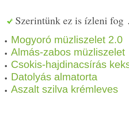
közepes
alma
- 10 dkg
dió
-
Szerintünk ez is ízleni fog
szilva
(kis kockára vágva) -
Mogyoró müzliszelet 2.0
arany
lenmag
- 1 evőkanál
Almás-zabos müzliszelet
rostja is) - 1
kávé
skanál
fahé
Csokis-hajdinacsírás kek
dkg
kókuszolaj
Elkészítése: 
Datolyás almatorta
Aszalt szilva krémleves
de csak annyi
víz
be, ami ép
dió
t, majd az esetleges egy k
Húsgloffolóval jó alaposan 