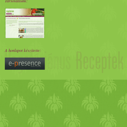
Társoldalunk:
A honlapot készítette: