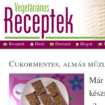
Receptek
Hírek
Éttermek
Blogok
cukormentes
, almás
müzl
Már
kész