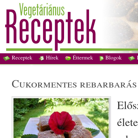
Receptek
Hírek
Éttermek
Blogok
cukormentes
rebarbará
Elős
élet