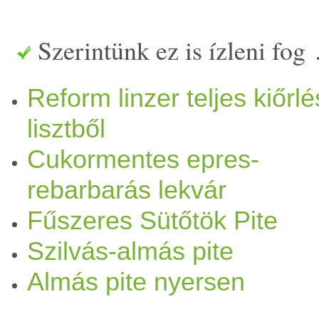
(
nyírfacukor
) + 1-2 kiskanáln
Szerintünk ez is ízleni fog
Töltelék
hez:
rebarbara
, xili
Reform linzer teljes kiőrl
hozzávalókat egyszerűen öss
lisztből
osztjuk és kinyújtjuk őket. A
Cukormentes epres-
előzőleg kissé megfőzött és 
rebarbarás lekvár
Fűszeres Sütőtök Pite
szárakat, megszórjuk xilittel
Szilvás-almás pite
pite
tészta
te
tej
ét. Megszurká
Almás pite nyersen
sütjük, míg készen nem lesz