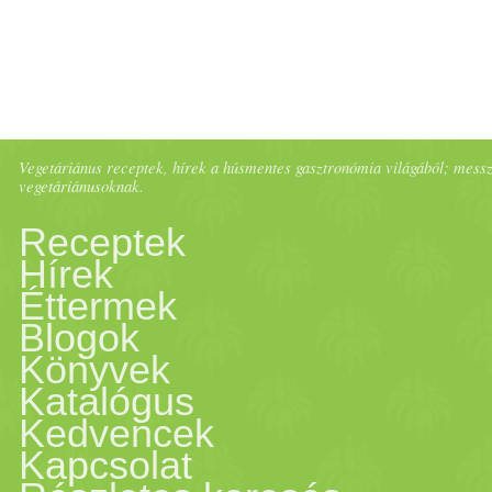
Vegetáriánus receptek, hírek a húsmentes gasztronómia világából; messze 
vegetáriánusoknak.
Receptek
Hírek
Éttermek
Blogok
Könyvek
Katalógus
Kedvencek
Kapcsolat