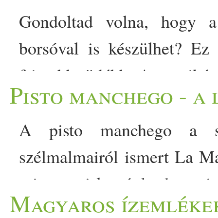
Gondoltad volna, hogy a
borsóval is készülhet? Ez
frissebb, üdébb. A papriká
Pisto manchego - a 
egy igazán otthonos életér
illatát, a sűrű, tunkolni val
A pisto manchego a sp
történik, ha ezt a tisztel
szélmalmairól ismert La Ma
megszokott… The post Papr
mint a mi lecsónk, de a pi
Magyaros ízemléke
cukkinitől és borsótól lesz 
hosszan és lassan főzik. Ere