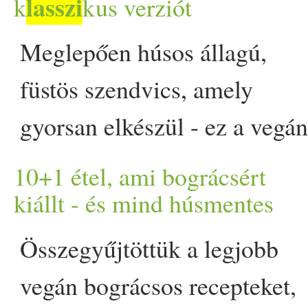
lasszi
k
kus verziót
étteremcsalád legfiatalabb
oregánóval vagy bazsalikom
Meglepően húsos állagú,
teljesen húsmentes,… T
tesznek bele, addig a hagy
füstös szendvics, amely
vadonatúj ételkompozíciók
zöldfűszerek hiányoznak.
gyorsan elkészül - ez a vegá
séfje szerint appeared first 
egyszerűségére esküszn
pulled mushroom recept jó
zöldségek ízét. A pisto manc
10+1 étel, ami bográcsért
eséllyel lesz egy kedvenceid
kiállt - és mind húsmentes
zöldségek nagyon lassú, al
közül. Ha egy gyors, mégis
Közben az alapanyagok tel
Összegyűjtöttük a legjobb
laktató vacsoraötletet keresel
vegán bográcsos recepteket,
mégis felismerhetőek ma