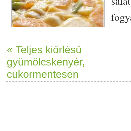
salá
fogy
élő
,
Gyü
« Teljes kiőrlésű
gyümölcskenyér,
húsá
cukormentesen
man
gyümölcs
, datlya
szilva
), 2
m
összekevertem kesu
tejszín
e
víz
zel,
méz
zel,
vanília
porra