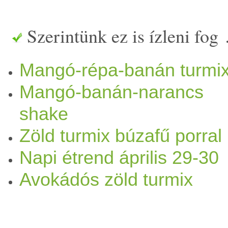
sűrűség masszává, majd a
m
Szerintünk ez is ízleni fog
bele
turmix
oltam egy
datoly
Mangó-répa-banán turmi
gyümölcs
salátával összefor
Mangó-banán-narancs
turmix
oltam össze: bébi
spe
shake
szelet
mangó
,
víz
,
citromlé
,
Zöld turmix búzafű porral
Napi étrend április 29-30
Avokádós zöld turmix