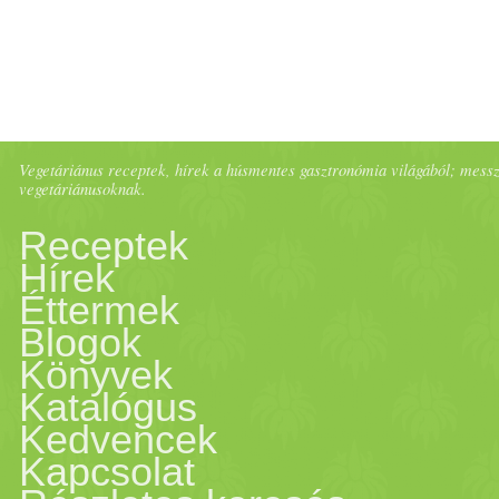
Vegetáriánus receptek, hírek a húsmentes gasztronómia világából; messze 
vegetáriánusoknak.
Receptek
Hírek
Éttermek
Blogok
Könyvek
Katalógus
Kedvencek
Kapcsolat