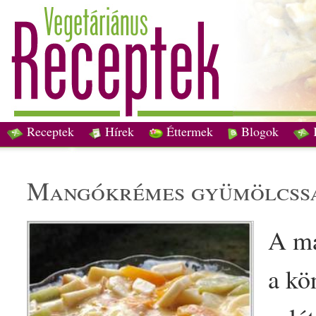
Receptek
Hírek
Éttermek
Blogok
mangó
krémes
gyümölcs
s
A m
a kö