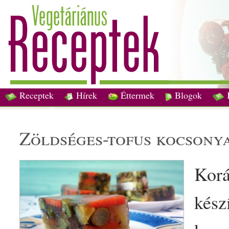
Receptek
Hírek
Éttermek
Blogok
zöldség
es-
tofu
s kocsonya
Kor
kész