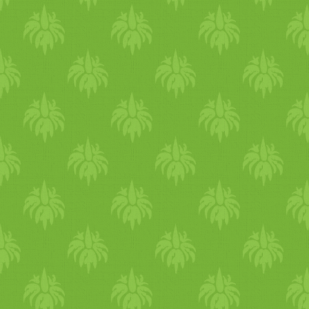
két nap alatt azért érdemes e
meggondolni, mennyit készít
fagyasztónkban
medvehagy