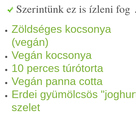
Szerintünk ez is ízleni fog
főzőkörre, ahol jó sikere le
Zöldséges kocsonya
szerintem utoljára kb. 25 é
(vegán)
kevés
mag
unknak. Férjemnek
Vegán kocsonya
finom lett, mások szerint is
10 perces túrótorta
kocsonyákért. (A
gyümölcs
t
Vegán panna cotta
Erdei gyümölcsös "joghur
igazán szeretem. Itt Angliá
szelet
találkozok kocsonyás
édess
polcain. Nem hoz lázba.) A 