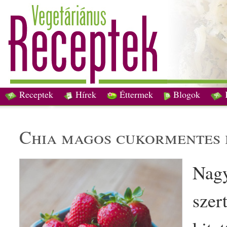
Receptek
Hírek
Éttermek
Blogok
chia
mag
os
cukormentes
Nagy
szer