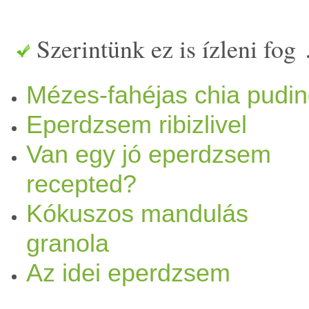
egyszer, hogy ilyen sokan já
Szerintünk ez is ízleni fog
ilyen! Erről jut eszembe, ne
Mézes-fahéjas chia pudi
nyereményjátékról sem, ami
Eperdzsem ribizlivel
játszhattok!). Szóval
eper
és
Van egy jó eperdzsem
Ez volt a harmadik próbálk
recepted?
Kókuszos mandulás
Egyszer csináltam
narancs
l
granola
másik fajtát. Jól sikerült m
Az idei eperdzsem
készített
lekvár
t,
dzsem
et, l