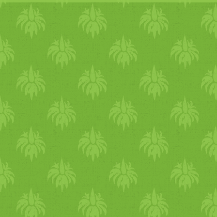
használt bögre 250 ml-es.) 
össze az epreket a
juharszir
el főzni, alk
alma
nként kever
takarékra a lángot és villáva
Keverjük bele a chia
mag
ot 
percig, amíg besűrűsödik. A
keverjük jól el és töltsük fer
két hétig áll el hűtőben tart