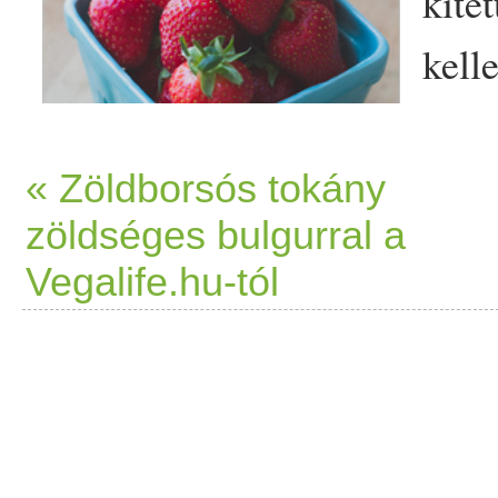
kite
kell
külö
Enny
« Zöldborsós tokány
zöldséges bulgurral a
kapt
Vegalife.hu-tól
anny
tipp
Egy ilyen saját logóval elláto
szuper jól jön, ha
piac
ra in