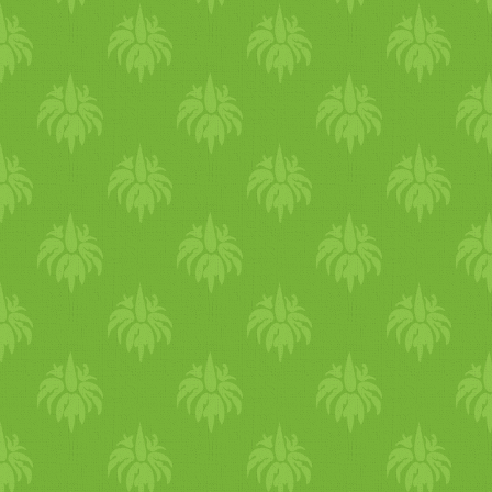
Mi egyből teszteltük:
natúr
p
rizs
szeletre
mandula
vajat k
Hajaj! Új kedvenc
reggeli
a 