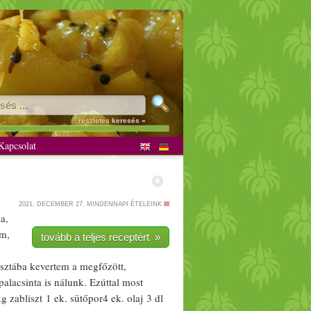
részletes keresés »
apcsolat
2021. DECEMBER 27.
MINDENNAPI ÉTELEINK
sa
,
am,
tovább a teljes receptért »
észtába kevertem a megfőzött,
palacsinta
is nálunk. Ezúttal most
kg
zabliszt
1 ek.
sütőpor
4 ek.
olaj
3 dl