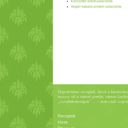
Körözöttel töltött palacsinta
Vegán kakaós protein palacsinta
Vegetáriánus receptek, hírek a húsmentes
messze túl a rántott gomba, rántott karfiol
„szentháromságon” ... – nem csak veget
Receptek
Hírek