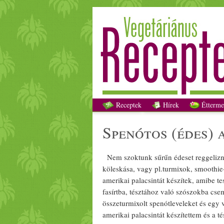
Receptek
Hírek
Étterme
spenót
os (
édes
) 
Nem szoktunk sűrűn
édes
et
reggeli
zn
köles
kása, vagy pl.
turmix
ok, smoothie
amerikai palacsintát készítek, amibe te
fasírt
ba, tésztához való
szósz
okba cse
össze
turmix
olt
spenót
leveleket és egy
amerikai palacsintát készítettem és a 