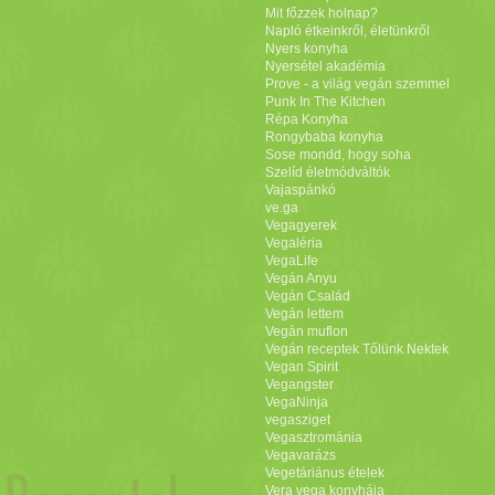
Mit főzzek holnap?
Napló étkeinkről, életünkről
Nyers konyha
Nyersétel akadémia
Prove - a világ vegán szemmel
Punk In The Kitchen
Répa Konyha
Rongybaba konyha
Sose mondd, hogy soha
Szelíd életmódváltók
Vajaspánkó
ve.ga
Vegagyerek
Vegaléria
VegaLife
Vegán Anyu
Vegán Család
Vegán lettem
Vegán muflon
Vegán receptek Tőlünk Nektek
Vegan Spirit
Vegangster
VegaNinja
vegasziget
Vegasztrománia
Vegavarázs
Vegetáriánus ételek
Vera vega konyhája