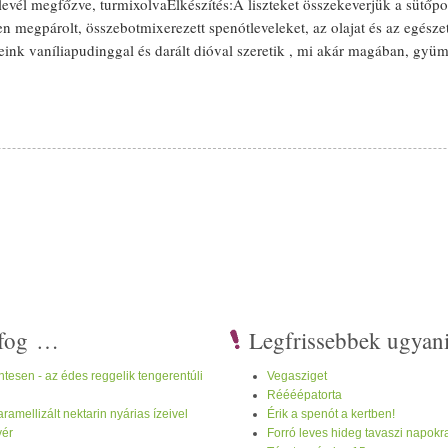
levél megfőzve,
turmix
olvaElkészítés:A
liszt
eket összekeverjük a
sütőpo
sen meg
párolt
, összebotmixerezett
spenót
leveleket, az
olaj
at és az egész
eink
vanília
pudinggal és darált
dió
val szeretik , mi akár
mag
ában,
gyüm
i fog …
Legfrissebbek ugyan
tesen - az édes reggelik tengerentúli
Vegasziget
Réééépatorta
ramellizált nektarin nyárias ízeivel
Érik a spenót a kertben!
yér
Forró leves hideg tavaszi napokr