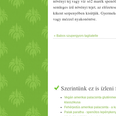
növényi
tej
vagy
víz
só2 marék
spenót
semleges ízű
növényi
tej
et, az előzete
kikent serpenyőben kisütjük.
Gyermek
vagy
méz
zel nyakonöntve.
« Babos szupergyors tagliatelle
Szerintünk ez is ízlen
Vegán amerikai palacsinta gluténmen
klasszikusa
Fehérjedús amerikai palacsinta - a ka
Palak paratha - spenótos lepényken