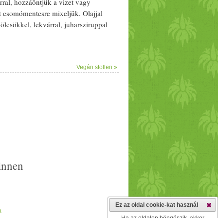
r
ral, hozzáöntjük a vizet vagy
et csomó
mentes
re mixeljük.
Olaj
jal
ölcs
ökkel,
lekvár
ral,
juharszirup
pal
Vegán stollen »
innen
Ez az oldal cookie-kat használ
a