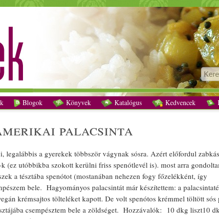
Spenótos (édes) amerikai palacsinta recept vegetáriánus
k
Blogok
Könyvek
Katalógus
Kedvencek
K
amerikai
palacsinta
i, legalábbis a
gyerek
ek többször vágynak sósra. Azért előfordul
zabká
-k (ez utóbbikba szokott kerülni
friss
spenót
levél is). most arra gondolt
szek a tésztába
spenót
ot (mostanában nehezen fogy
főzelék
ként, így
mpészem bele.
Hagyományos
palacsintát már készítettem: a
palacsinta
t
vegán
krémsajt
os
töltelék
et kapott. De volt
spenót
os
krém
mel
töltött
sós
tésztájába csempésztem bele a
zöldség
et. Hozzávalók: 10 dkg
liszt
10 d