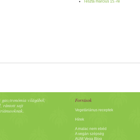
Tészta március 15.-re
 gasztronómia világából;
Források
, rántott sajt
áriánusoknak.
Vegetáriánus receptek
Hírek
A malac nem ebéd
A vegán szépség
AUM Vega Blog