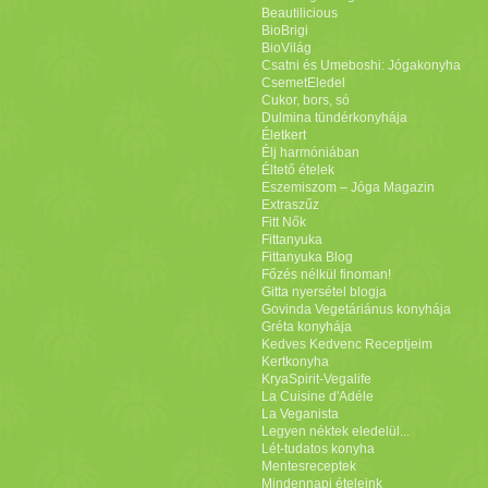
Beautilicious
BioBrigi
BioVilág
Csatni és Umeboshi: Jógakonyha
CsemetEledel
Cukor, bors, só
Dulmina tündérkonyhája
Életkert
Élj harmóniában
Éltető ételek
Eszemiszom – Jóga Magazin
Extraszűz
Fitt Nők
Fittanyuka
Fittanyuka Blog
Főzés nélkül finoman!
Gitta nyersétel blogja
Govinda Vegetáriánus konyhája
Gréta konyhája
Kedves Kedvenc Receptjeim
Kertkonyha
KryaSpirit-Vegalife
La Cuisine d'Adéle
La Veganista
Legyen néktek eledelül...
Lét-tudatos konyha
Mentesreceptek
Mindennapi ételeink