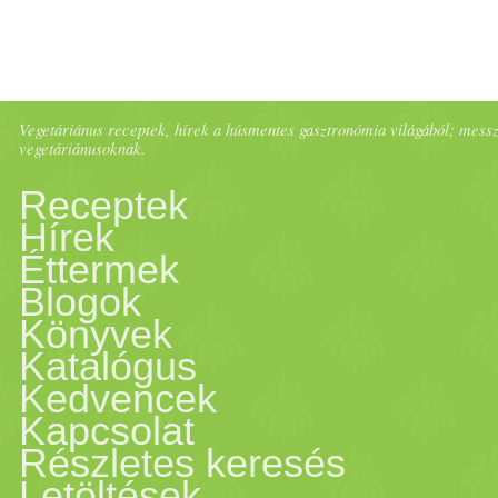
felnőtt, 1
bab
a): - 1 és 1/­­2 
vagy
rizstej
- 1 és 1/­­2 evők
Vegetáriánus receptek, hírek a húsmentes gasztronómia világából; messze 
meghámozva (vagy 3 evőka
vegetáriánusoknak.
Receptek
őrölt
fahéj
- 3 evőkanál
man
Hírek
Éttermek
ki
mag
ozva -
pirított
mandul
Blogok
kókuszreszelék
, tálaláshoz
Könyvek
Katalógus
egy tálba, öntsük fel annyi
v
Kedvencek
Kapcsolat
egy éjszakán át ázni (vagy
m
Részletes keresés
Letöltések