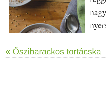
nagy
nyer
néps
sok 
« Őszibarackos tortácska
ez a
sokm
hajd
gabona
ként van számon tart