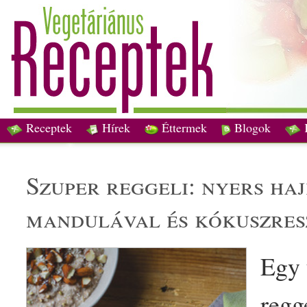
Receptek
Hírek
Éttermek
Blogok
szuper
reggeli
:
nyers
haj
mandulával és
kókuszres
Egy 
regg