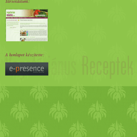
Társoldalunk:
átfordítva őket.
A honlapot készítette: