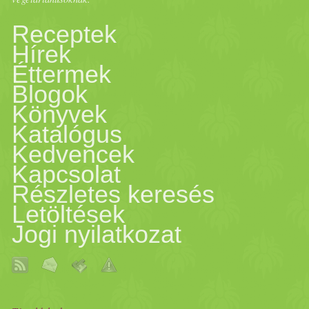
főzés után. Az alapanyagoka
Receptek
Hírek
tartani sütés közben. A mas
Éttermek
Blogok
ízlésednek megfelelően
só
z
Könyvek
Katalógus
tenyérnyi, kb. 0,5 cm vasta
Kedvencek
megkent sütőpapírra helyezz
Kapcsolat
Részletes keresés
vékonyan egy kis
olaj
jal, í
Letöltések
Jogi nyilatkozat
Meleg
ítsd elő 200 °C-ra a s
oldalát aranybarnára kb. 30-3