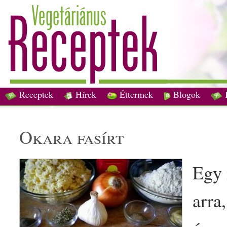
Receptek
Hírek
Éttermek
Blogok
okara
fasírt
Egy 
arra