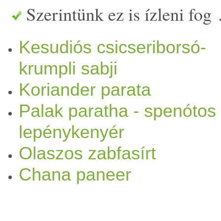
Szerintünk ez is ízleni fog
salátával is. A
fasírt
alapját 
Kesudiós csicseriborsó-
csészényi
szója
bab, amit beá
krumpli sabji
a
szójatej
et és a leszűrt oka
Koriander parata
vagy nagyobb mennyiségnél 
Palak paratha - spenótos
csicseriborsóliszt
mennyiségé
lepénykenyér
Olaszos zabfasírt
- 130g
csicseriborsó
liszt
- 
Chana paneer
- 3 db közepes nagyságú
fo
evőkanál
paradicsom
sűrítmé