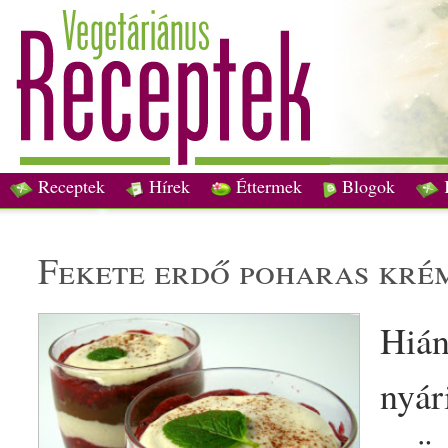
Receptek
Hírek
Éttermek
Blogok
fekete erdő poharas
kré
Hián
nyár