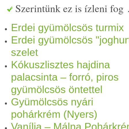
Szerintünk ez is ízleni fog
kakaópor
1 evőkanál
méz
(v
Erdei gyümölcsös turmix
turmix
gépben kevés
víz
zel 
Erdei gyümölcsös "joghur
réteg: Összesen 40 dkg vegy
szelet
beáztatva, fagyasztott
málna
Kókuszlisztes hajdina
Az
aszalt
gyümölcs
öket beá
palacsinta – forró, piros
gyümölcsös öntettel
össze
turmix
oljuk nem túl s
Gyümölcsös nyári
fagyasztott
gyümölcs
öket ho
pohárkrém (Nyers)
összenyomkodjuk. Nem adu
Vanília – Málna Pohárkr