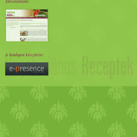
Társoldalunk:
A honlapot készítette: