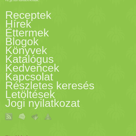
először a
csoki
s réteg kerül
Receptek
Hírek
végül a fehér vaníliás
krém
.
Éttermek
Blogok
nem telik a poharunk. A te
te
Könyvek
Katalógus
menta
levél
lel,
kakaópor
ral.
Kedvencek
Kapcsolat
Részletes keresés
Letöltések
Jogi nyilatkozat