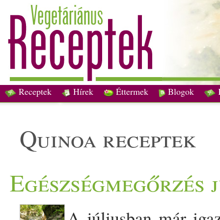
Receptek
Hírek
Éttermek
Blogok
quinoa receptek
Egészségmegőrzés j
A júliusban már igaz