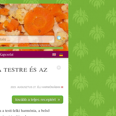
ánus
részletes keresés »
apcsolat
a testre és az
2015. AUGUSZTUS 27.
ÉLJ HARMÓNIÁBAN
tovább a teljes receptért »
 a testi-
lelki
harmónia, a belső