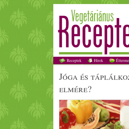
Jóg
Receptek
Hírek
Étterme
jóga
és táplálko
elmére?