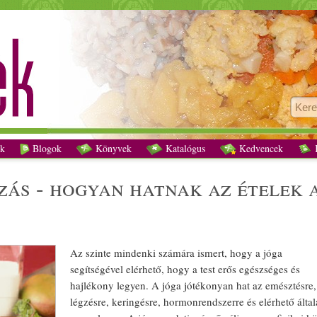
a és táplálkozás - Hogyan hatnak az ételek a testre és az elmére? recept vegetári
k
Blogok
Könyvek
Katalógus
Kedvencek
K
zás - hogyan hatnak az
étel
ek 
Az szinte mindenki számára ismert, hogy a
jóga
segítségével elérhető, hogy a test erős
egészséges
és
hajlékony legyen. A
jóga
jótékonyan hat az emésztésre,
légzésre, keringésre, hormonrendszerre és elérhető általa