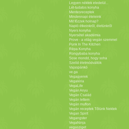
Legyen néktek eledelül...
Lét-tudatos konyha
Mentesreceptek
Mindennapi ételeink
Mit főzzek holnap?
Napló étkeinkről, életünkről
Nyers konyha
Nyersétel akadémia
Prove - a világ vegán szemmel
Punk In The Kitchen
Répa Konyha
Rongybaba konyha
Sose mondd, hogy soha
Szelíd életmódváltók
Vajaspánkó
ve.ga
Vegagyerek
Vegaléria
VegaLife
Vegán Anyu
Vegán Család
Vegán lettem
Vegán muflon
Vegán receptek Tőlünk Nektek
Vegan Spirit
Vegangster
VegaNinja
vegasziget