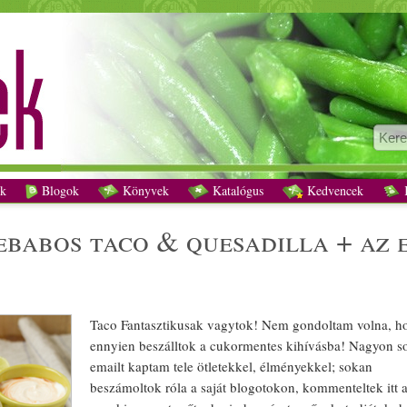
tőtökös feketebabos taco & quesadilla + az első hét cukor nélkül recept vegetáriá
k
Blogok
Könyvek
Katalógus
Kedvencek
K
e
bab
os taco & quesadilla + az 
Taco
Fantasztikus
ak vagytok! Nem gondoltam volna, h
ennyien beszálltok a
cukormentes
kihívásba! Nagyon s
emailt kaptam tele ötletekkel, élményekkel; sokan
beszámoltok róla a saját blogotokon, kommenteltek itt