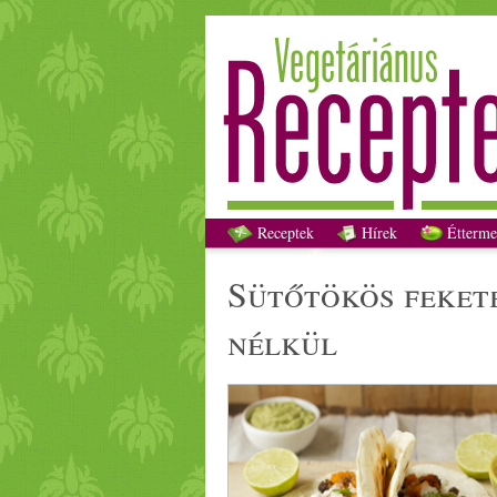
Sü
Receptek
Hírek
Étterme
sütőtök
ös feket
nélkül