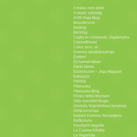
kkelyeket belőle és tálaljuk guacamoléval és
chili
s
tejföl
lel. A guacamo
röshagymát, fokhagymát, a
lime
levét és ízesítsük
só
val,
bors
sal és felaprí
A malac nem ebéd
A vegán szépség
 kikötő, parti sétány A legcukibb spanyol szó: burro, csacsit jelent :) T
AUM Vega Blog
) piramisok láthatók Puebla, főtér
Beautilicious
BioBrigi
BioVilág
Csatni és Umeboshi: Jógakonyha
CsemetEledel
Cukor, bors, só
Dulmina tündérkonyhája
Életkert
Élj harmóniában
Éltető ételek
Eszemiszom – Jóga Magazin
Extraszűz
Fitt Nők
Fittanyuka
Fittanyuka Blog
Főzés nélkül finoman!
Gitta nyersétel blogja
Govinda Vegetáriánus konyhája
Gréta konyhája
Kedves Kedvenc Receptjeim
Kertkonyha
KryaSpirit-Vegalife
La Cuisine d'Adéle
La Veganista