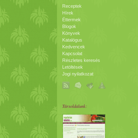
tegyük tányérra, vágjunk háromszög ci
Receptek
villával. Adjuk hozzá a felaprított vö
Hírek
is kiváló feltét! Viva Mexico! Veracruz
Éttermek
Sol) és a Hold (La Pirámide de la Luna
Blogok
Könyvek
Katalógus
Kedvencek
Kapcsolat
Részletes keresés
Letöltések
Jogi nyilatkozat
Társoldalunk: