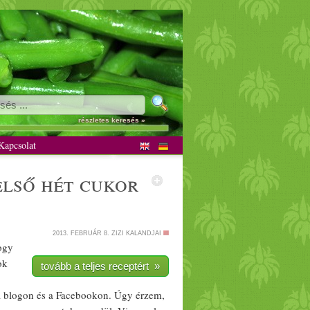
nus
részletes keresés »
apcsolat
első hét
cukor
2013. FEBRUÁR 8.
ZIZI KALANDJAI
ogy
ok
tovább a teljes receptért »
 a blogon és a Facebookon. Úgy érzem,