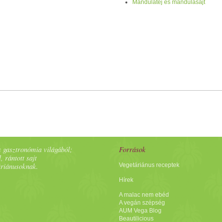
Mandulatej és mandulasajt
 gasztronómia világából;
Források
, rántott sajt
áriánusoknak.
Vegetáriánus receptek
Hírek
A malac nem ebéd
A vegán szépség
AUM Vega Blog
Beautilicious