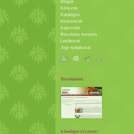
Blogok
Könyvek
Katalógus
Kedvencek
Kapcsolat
Részletes keresés
Letöltések
Jogi nyilatkozat
Társoldalunk:
A honlapot készítette: