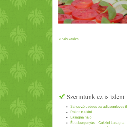
« Sós kalács
cukkíni. Erre a
saláta
levelek, majd a
p
Szerintünk ez is ízlen
Sajtos-zöldséges paradicsomleves (
Rakott cukkini
Lasagna hajó
Édesburgonyás – Cukkini Lasagna