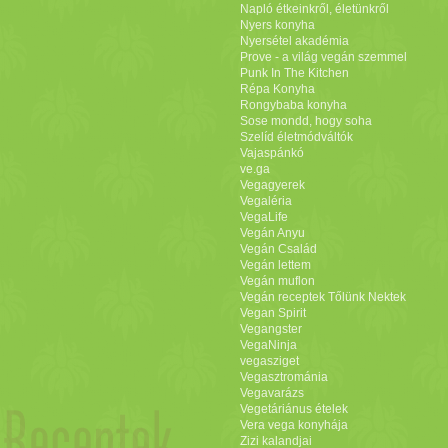
Napló étkeinkről, életünkről
Nyers konyha
Nyersétel akadémia
Prove - a világ vegán szemmel
Punk In The Kitchen
Répa Konyha
Rongybaba konyha
Sose mondd, hogy soha
Szelíd életmódváltók
Vajaspánkó
ve.ga
Vegagyerek
Vegaléria
VegaLife
Vegán Anyu
Vegán Család
Vegán lettem
Vegán muflon
Vegán receptek Tőlünk Nektek
Vegan Spirit
Vegangster
VegaNinja
vegasziget
Vegasztrománia
Vegavarázs
Vegetáriánus ételek
Vera vega konyhája
Zizi kalandjai