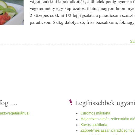
vágott cukkíni lapok alkotják, a
töltelék
pedig
nyers
en 
végeredmény egy káprázatos,
illatos
, nagyon finom
nye
2 közepes cukkíni 1/­­2 fej jég
saláta
a
paradicsom
szósz
h
paradicsom
5 dkg
datolya
só,
friss
bazsalikom
,
fokhag
hagyható) a
mag
os réteghez: 10 dkg
mandula
5 dkg
pa
cukkíni d
arab
ok, amik a csíkozásból kimaradtak, max 
Sá
citromlé
A te
tej
ére
paradicsom
karikák,
friss
bazsaliko
gyaluval hosszú csíkokat vágunk. A két cukkíniből össz
vékony csíkokra vágjuk. A
paradicsom
szósz
hozzávaló
datolya
száraz, akkor azt előtte be kell áztatni. A
mag
tesszük a hozzávalókat, és egy
homogén
masszát készít
egymás mellé egy kisebb tálba. Erre rászórjuk a jég
salá
kerül, majd ismét 4 szelet cukkíni. Erre rákenjük a ma
aradicsom
szósz
másik fele. A te
tej
ére ismét cukkíni csíkokat teszünk. 
i fog …
Legfrissebbek ugyan
laktovegetáriánus)
Citromos máktorta
Majonézes almás zellersaláta dió
Kávés csokitorta
Zabpelyhes aszalt paradicsomos