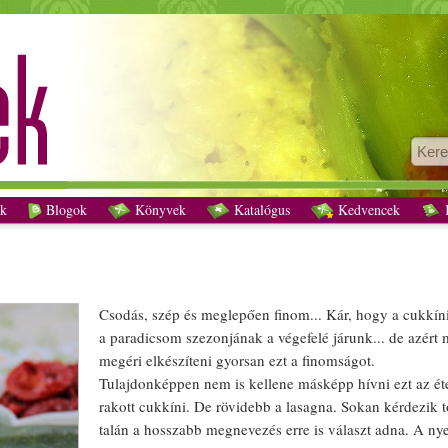
Lasagna recept vegetáriánus
k
Blogok
Könyvek
Katalógus
Kedvencek
K
Csodás, szép és meglepően finom... Kár, hogy a cukkíni
a
paradicsom
szezon
jának a végefelé járunk... de azért
megéri elkészíteni
gyors
an ezt a finomságot.
Tulajdonképpen nem is kellene másképp hívni ezt az
ét
rakott
cukkíni. De rövidebb a lasagna. Sokan kérdezik t
talán a hoss
zab
b megnevezés erre is választ adna. A
nye