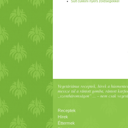
Sült cukkini nyers zöldségekkel
Vegetáriánus receptek, hírek a húsmentes
messze túl a rántott gomba, rántott karfiol
„szentháromságon” ... – nem csak veget
Receptek
Hírek
Éttermek