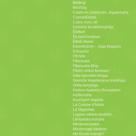
BioBrigi
BioVilág
Csatni és Umeboshi: Jógakonyha
CsemetEledel
Cukor, bors, só
Dulmina tündérkonyhája
Életkert
Élj harmóniában
Éltető ételek
Eszemiszom – Jóga Magazin
Extraszűz
Fitt Nők
Fittanyuka
Fittanyuka Blog
Főzés nélkül finoman!
Gitta nyersétel blogja
Govinda Vegetáriánus konyhája
Gréta konyhája
Kedves Kedvenc Receptjeim
Kertkonyha
KryaSpirit-Vegalife
La Cuisine d'Adéle
La Veganista
Legyen néktek eledelül...
Lét-tudatos konyha
Mentesreceptek
Mindennapi ételeink
Mit főzzek holnap?