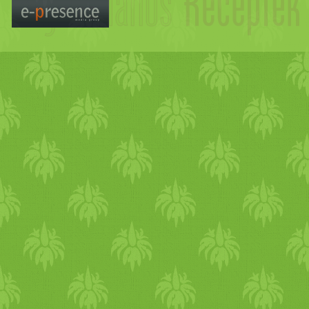
meghámozzuk, megmossuk, é
lehet egy eldobható latex ke
másnap is jól látható
cékla
n
cékla
kockákat, a
tojás
okat é
gépbe, és a két késes d
arab
o
kevés vizet engedünk hozzá.
egy kevés sót, és hozzákeve
a céklás
nokedli
tészta