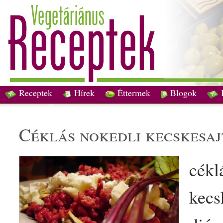
Receptek
Hírek
Éttermek
Blogok
céklás
nokedli
kecske
saj
cékl
kecs