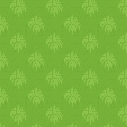
használtam fel őket. céklás
dió
val