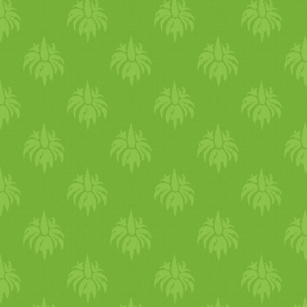
ízletes
étel
t fogunk kapni. 
mag
héj, érdemes a tésztába 
azonban várjunk 10-15 perc
forrásban lévő
víz
be dobjuk 
mag
héjnak megszívnia
mag
levelét alaposan megmosva
mellé, mert a levele is rend
enyémek betegek voltak, íg