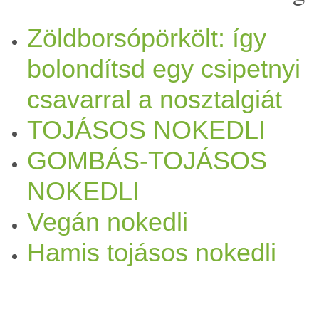
lehet. Így hát tudtam, hogy 
Zöldborsópörkölt: így
bolondítsd egy csipetnyi
készüljön mellé? Tudtam, h
csavarral a nosztalgiát
a konyhában állni, mert elég
TOJÁSOS NOKEDLI
mindenképpen valami egysze
GOMBÁS-TOJÁSOS
sokan felnevethetnek, hogy 
NOKEDLI
Vegán nokedli
már ön
mag
ában egy
macerá
Hamis tojásos nokedli
egy jó kis
nokedli
szaggatód.
készítesz galuskákat, akkor