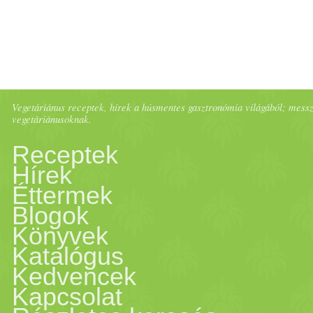
édes
ebben szereted. Vegysz
használj!
Vegetáriánus receptek, hírek a húsmentes gasztronómia világából; messze 
vegetáriánusoknak.
Receptek
Hírek
Éttermek
Blogok
Könyvek
Katalógus
Kedvencek
Kapcsolat