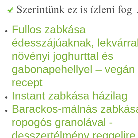
Szerintünk ez is ízleni fog
iránti vágyadat
természetes
m
Fullos zabkása
Jóga
táborokban gyakran ez
édesszájúaknak, lekvárral
ízesítjük, hanem mindenki sa
növényi joghurttal és
finomságokat
kókusz
t,
aszal
gabonapehellyel – vegán
mag
vakat, karobot,
kakaó
t 
recept
Instant zabkása házilag
annak, mi mindent tudsz elk
Barackos-málnás zabkás
Gluténmentes
diétában
glut
ropogós granolával -
el. hozzávalók 1 személyre 
desszertélmény reggelire