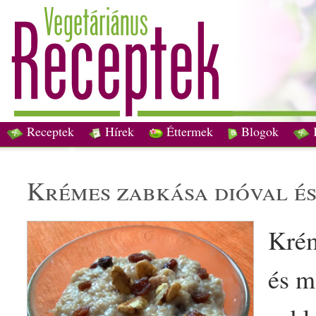
Receptek
Hírek
Éttermek
Blogok
krémes
zabkása
dió
val é
Kré
és m