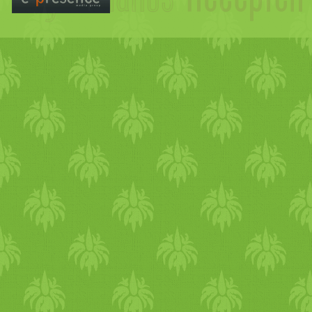
különleges
alapanyagokkal, 
találtam!).
Keleti
/­­
arab
fűsze
és szerintem hipermarketek 
kapható. 20 lap 690 Ft-ba ke
szója
szósszal Hozzávalók 5-
hosszú
kígyóuborka
, nagyon
hosszú, 3-4 mm széles) - 2 
nagyon vékonyan felszelete