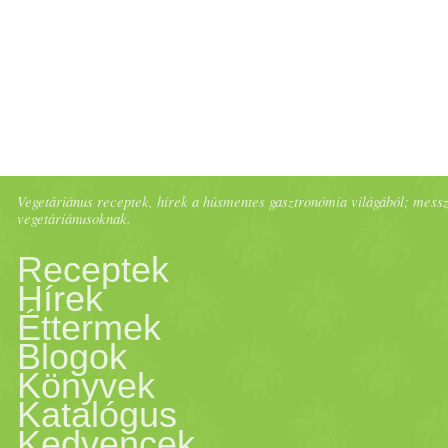
benne a részét. Én ezt egy f
rizs
tésztát kivéve minden
ny
édes
ízt adnak hozzá, az
ubo
újhagyma
meg egy kis
csípő
Vegetáriánus receptek, hírek a húsmentes gasztronómia világából; messze 
vegetáriánusoknak.
más
zöldség
et (
avokádó
t, ká
Receptek
húst vagy halat is adhatunk
Hírek
Éttermek
készítette). Ami a dolog pik
Blogok
Könyvek
Ebbe mártogattuk a félbe vág
Katalógus
Kedvencek