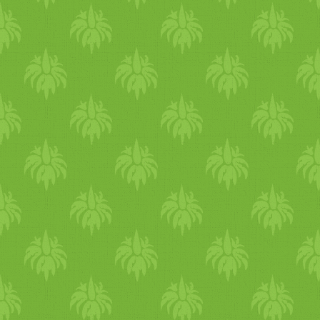
széles) - 1 cso
mag
újhagym
vékonyan felszeletelve (kb. 
db közepes
répa
, nagyon vék
hosszú, 3-4 mm széles) - 1 
vermicelli üveg
tészta
(soba,
megfőzve, leszűrve - opcion
bazsalikom
, felaprítva
Citru
friss
en facsart leve - 2 db
ma
teáskanál
friss
en reszelt
gyö