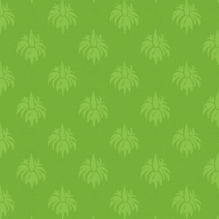
zöld
fűszer
ből egy keveset (
A
rizs
lap alját tekerjük szo
két oldalát is hajtsuk a
zölds
feltekerni. Az elkészült tek
félbe is vághatjuk és tegyük
össze a hozzávalókat egy tá
elkészült
tavaszi
tekercseket
receptekért katt ide.