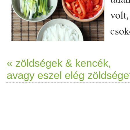
volt,
csok
miat
mási
« zöldségek & kencék,
avagy eszel elég zöldsége
hogy
Vale
Wagn
merültek a tanulók. Előre k