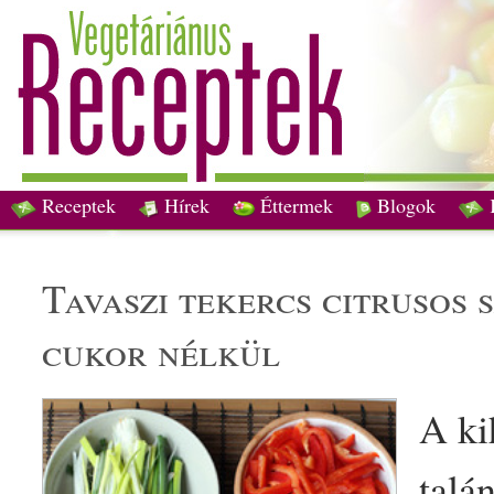
Receptek
Hírek
Éttermek
Blogok
tavaszi
tekercs
citrus
os
cukor
nélkül
A ki
talá