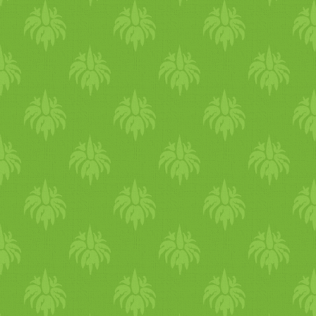
összes
zöldség
et aprítsuk fe
tálba langyos vizet és ázta
úgy, hogy közben folyamatos
engedjük el. Kb. 10-20 máso
amíg a lap hajlítható, puha 
mag
unk elé egy fa deszkára
(hozzánk közelebb eső) lap a
tegyünk mindegyik
zöldség