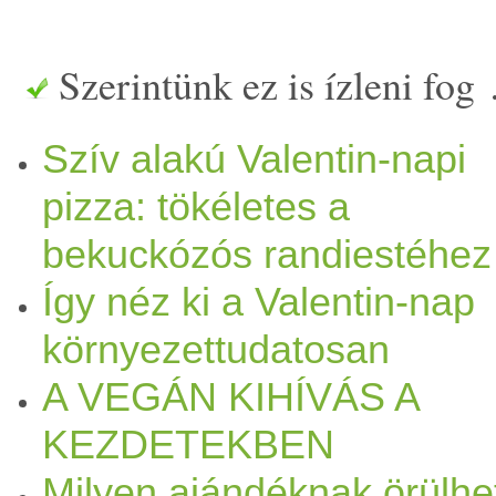
pirított
mandulát arra az ese
Szerintünk ez is ízleni fog
Csodák csodájára egész kön
Szív alakú Valentin-napi
olyan pillanat, amikor erős 
pizza: tökéletes a
lenyaljak egy spatulát. :) A
p
bekuckózós randiestéhez
bizonyult. A második hét kö
Így néz ki a Valentin-nap
engedélyeztünk
mag
unknak 
környezettudatosan
A VEGÁN KIHÍVÁS A
datolyát! :) Egyszerűen már 
KEZDETEKBEN
nagyon
édes
. Ezzel a négy 
Milyen ajándéknak örülhe