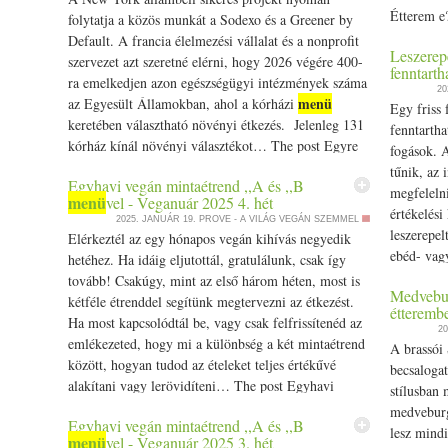
Étterem e
folytatja a közös munkát a Sodexo és a Greener by
számos ve
Default. A francia élelmezési vállalat és a nonprofit
Leszerep
Kristóf g
szervezet azt szeretné elérni, hogy 2026 végére 400-
fenntart
személyese
ra emelkedjen azon egészségügyi intézmények száma
20
Prove.hu.
menü
az Egyesült Államokban, ahol a kórházi
Egy friss 
keretében választható növényi étkezés. Jelenleg 131
fenntartha
kórház kínál növényi választékot… The post Egyre
fogások. 
több amerikai kórházban lehet opció a növényi
tűnik, az
Egyhavi vegán mintaétrend ,,A és ,,B
étkezés appeared first on Prove.hu.
megfelelni
menü
vel - Veganuár 2025 4. hét
értékelési
2025. JANUÁR 19.
PROVE - A VILÁG VEGÁN SZEMMEL
leszerepel
Elérkeztél az egy hónapos vegán kihívás negyedik
ebéd- vag
hetéhez. Ha idáig eljutottál, gratulálunk, csak így
pedig nem
tovább! Csakúgy, mint az első három héten, most is
Medvebur
post Lesze
kétféle étrenddel segítünk megtervezni az étkezést.
étteremb
fenntartha
Ha most kapcsolódtál be, vagy csak felfrissítenéd az
20
Prove.hu.
emlékezeted, hogy mi a különbség a két mintaétrend
A brassói
között, hogyan tudod az ételeket teljes értékűvé
becsalogat
alakítani vagy lerövidíteni… The post Egyhavi
stílusban
menü
vegán mintaétrend ,,A és ,,B
vel - Veganuár
medveburg
Egyhavi vegán mintaétrend ,,A és ,,B
2025 4. hét appeared first on Prove.hu.
lesz mind
menü
vel - Veganuár 2025 3. hét