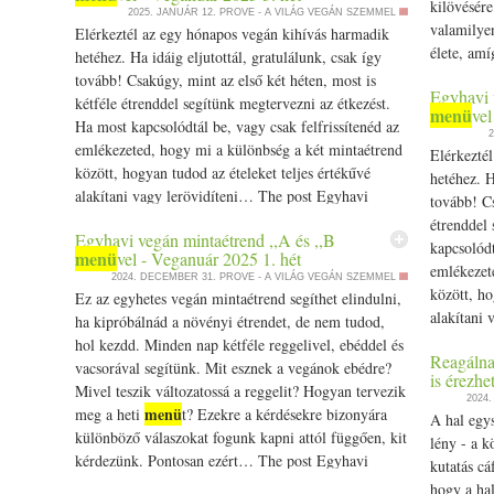
kilövésér
2025. JANUÁR 12.
PROVE - A VILÁG VEGÁN SZEMMEL
valamilyen
Elérkeztél az egy hónapos vegán kihívás harmadik
élete, am
hetéhez. Ha idáig eljutottál, gratulálunk, csak így
annak nag
tovább! Csakúgy, mint az első két héten, most is
Egyhavi 
Medveburg
kétféle étrenddel segítünk megtervezni az étkezést.
menü
vel
étteremben
Ha most kapcsolódtál be, vagy csak felfrissítenéd az
2
emlékezeted, hogy mi a különbség a két mintaétrend
Elérkezté
között, hogyan tudod az ételeket teljes értékűvé
hetéhez. H
alakítani vagy lerövidíteni… The post Egyhavi
tovább! Cs
menü
vegán mintaétrend ,,A és ,,B
vel - Veganuár
étrenddel 
Egyhavi vegán mintaétrend ,,A és ,,B
2025 3. hét appeared first on Prove.hu.
kapcsolódt
menü
vel - Veganuár 2025 1. hét
emlékezet
2024. DECEMBER 31.
PROVE - A VILÁG VEGÁN SZEMMEL
között, ho
Ez az egyhetes vegán mintaétrend segíthet elindulni,
alakítani
ha kipróbálnád a növényi étrendet, de nem tudod,
vegán min
hol kezdd. Minden nap kétféle reggelivel, ebéddel és
Reagálna
2025 2. hé
vacsorával segítünk. Mit esznek a vegánok ebédre?
is érezhe
Mivel teszik változatossá a reggelit? Hogyan tervezik
2024
menü
meg a heti
t? Ezekre a kérdésekre bizonyára
A hal egy
különböző válaszokat fogunk kapni attól függően, kit
lény - a 
kérdezünk. Pontosan ezért… The post Egyhavi
kutatás cá
menü
vegán mintaétrend ,,A és ,,B
vel - Veganuár
hogy a ha