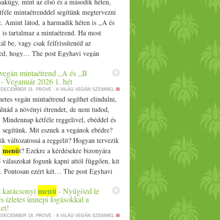
akúgy, mint az első és a második héten,
magvak közül jó a napraforgómag és kisebb
tféle mintaétrenddel segítünk megtervezni
 tested, így nem véletlen ha kívánod az
t. Amint látod, a harmadik héten is ,,A és
s, hűsítő finomság a forró napokon. A
t is tartalmaz a mintaétrend. Ha most
ó hűsítő és gyulladáscsökkentő. Jó még az
ál be, vagy csak felfrissítenéd az
szeretem még használni az amalakit és a
ed, hogy… The post Egyhavi vegán
at. Óvakodj a nagy hőségtől és folyamatosan
menü
nd ,,A és ,,B
vel - Veganuár 2026 3.
övények, ételek segítenek a hőségben
vegán mintaétrend ,,A és ,,B
ed first on Prove.
 - Veganuár 2026 1. hét
menü
a elvonuások
tervezetével és idén is
. DECEMBER 31.
PROVE - A VILÁG VEGÁN SZEMMEL
eretnél csatlakozni a nyári elvonuásokról
etes vegán mintaétrend segíthet elindulni,
u/­­nyari-joga-elvonulas Varázslatos nyári
álnád a növényi étrendet, de nem tudod,
 Mindennap kétféle reggelivel, ebéddel és
l segítünk. Mit esznek a vegánok ebédre?
ik változatossá a reggelit? Hogyan tervezik
menü
i
t? Ezekre a kérdésekre bizonyára
válaszokat fogunk kapni attól függően, kit
. Pontosan ezért két… The post Egyhavi
menü
taétrend ,,A és ,,B
vel - Veganuár
menü
 karácsonyi
- Nyűgözd le
t appeared first on Prove.
s ízletes ünnepi fogásokkal a
et!
. DECEMBER 18.
PROVE - A VILÁG VEGÁN SZEMMEL