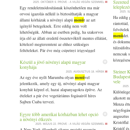
Szereted 
karácsony
2025. OKTÓBER 9.
PROVE - A VILÁG VEGÁN SZEMMEL
leleplezé
Egy rendeletmódosításnak köszönhetően ma már
kerüljön a
2025. 
orvosi igazolás nélkül is biztosíthatják a magyar
Ha eddig g
menü
állami kórházak a növényi alapú
t az azt
rántottád,
igénylő betegeknek. Erre eddig nem volt
felvételek
lehetőségük. Abban az esetben pedig, ha szakorvos
menü
det.
írja elő az állati eredetű összetevőktől mentes ellátást,
és dokumen
kötelező megteremteni az ehhez szükséges
túlzsúfolt
feltételeket. Pár éve még csipetnyi irigységgel
nemcsak s
olvashattak róla a… The post Új lehetőség a magyar
közegészsé
Készül a jövő növényi alapú magyar
állami kórházakban: már választhatsz, mit szeretnél
feltáró d
konyhája
enni appeared first on Prove.hu.
Steiner 
post Szere
2025. AUGUSZTUS 18.
HÍREK
Budapeste
menü
Az egy éve nyílt Marumba olyan
vel
megingatha
vele
jelentkezik, amely egy új, növényi alapú magyar
Prove.hu.
2025
konyhát képzel el, hazai alapanyagokra építve. Az
Különlege
ételeket a pár éve vegetáriánus fogásairól híres
alkotott m
Sajben Csaba tervezi.
Menza étt
négyfogáso
Egyre több amerikai kórházban lehet opció
augusztus 
a növényi étkezés
Kristóffal
2025. MÁJUS 22.
PROVE - A VILÁG VEGÁN SZEMMEL
Kristóf és
A New York állambeli sikeres projekt nyomán