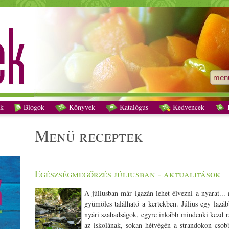
menü receptek - Vegetáriánus receptek
k
Blogok
Könyvek
Katalógus
Kedvencek
K
menü receptek
Egészségmegőrzés júliusban - aktualitások
A júliusban már igazán lehet élvezni a nyarat..
gyümölcs található a kertekben. Július egy lazá
nyári szabadságok, egyre inkább mindenki kezd rá
az iskolának, sokan hétvégén a strandokon csob