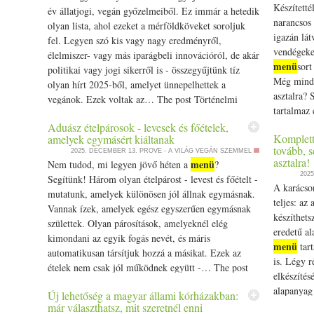
után a porfűszereket: a koriandert, a római köményt,
Készítetté
év állatjogi, vegán győzelmeiből. Ez immár a hetedik
az asafoetidát és a kurkumát. Elkeverjük, aztán jöhet
narancsos 
olyan lista, ahol ezeket a mérföldköveket soroljuk
a paradicsom. Ha télen sűrített paradicsomot
igazán lá
fel. Legyen szó kis vagy nagy eredményről,
használunk, adunk hozzá egy kis vizet, beletesszük a
vendégeke
élelmiszer- vagy más iparágbeli innovációról, de akár
spenótot és addig főzzük, amíg paradicsom
menü
sort
politikai vagy jogi sikerről is - összegyűjtünk tíz
sűrűsödik, a spenót megpuhul. Nagyjából 10-12
Még mindi
olyan hírt 2025-ből, amelyet ünnepelhettek a
perc. Végezetül belekeverjük a tamarindpépet, a
asztalra? 
vegánok. Ezek voltak az… The post Történelmi
cukrot és a sót, és további 3-4 percig összefőzzük.
tartalmaz e
Michelin-csillagot osztottak ki, van már
Rizzsel vagy lepénykenyérrel tálaljuk.
receptek 
Aduász ételpárosok - levesek és főételek,
menü
választási lehetőség a magyar kórházakban
Komplett
amelyek egymásért kiáltanak
menü
- Ny
appeared first on Prove.
tovább, s
2025. DECEMBER 13.
PROVE - A VILÁG VEGÁN SZEMMEL
fogásokkal
asztalra!
menü
Nem tudod, mi legyen jövő héten a
?
202
Segítünk! Három olyan ételpárost - levest és főételt -
A karácso
mutatunk, amelyek különösen jól állnak egymásnak.
teljes: az
Vannak ízek, amelyek egész egyszerűen egymásnak
készíthet
születtek. Olyan párosítások, amelyeknél elég
eredetű a
kimondani az egyik fogás nevét, és máris
menü
tart
automatikusan társítjuk hozzá a másikat. Ezek az
is. Légy r
ételek nem csak jól működnek együtt -… The post
elkészítés
Aduász ételpárosok - levesek és főételek, amelyek
alapanyag 
Új lehetőség a magyar állami kórházakban:
egymásért kiáltanak appeared first on Prove.
hasznosít
már választhatsz, mit szeretnél enni