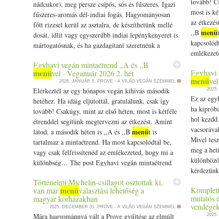
tovább! Cs
nádcukor), meg persze csípős, sós és fűszeres. Igazi
naprafogóolaj ami ideális, mert nem fokozzák a meleg érzetet. A 
most is ké
fűszeres-aromás dél-indiai fogás. Hagyományosan
mennyiségben a tökmag. Az édes íz segít hűvösebben tartani a
az étkezés
főtt rizzsel kerül az asztalra, de készíthetünk mellé
édességeket. A lassi vagy éppen egy kis fagyi könnyű. éde
menü
,,B
dosát, idlit vagy egyszerűbb indiai lepénykenyeret is
gyógynövények közül az aloe vera ami könnyen hozzáférhető kivál
kapcsolódt
mártogatósnak, és ha gazdagítani szeretnénk a
édesgyökér, ami nagyon sok gyógyteában megtalálható. Nagyon 
emlékezet
menü
t, zöldségeket is süthetünk. A gojju gyakran
guduchit, mert nagyon jól hűsítenek és tisztítják a vért és a máj
mintaétre
Egyhavi vegán mintaétrend ,,A és ,,B
készül a spenóton kívül paradicsomból, padlizsánból
hidratálj! A hűsítő tulajdonságokkal rendelkező gyógyn
menü
Egyhavi 
vel - Veganuár 2026 2. hét
hét appear
vagy karelából. Én most télen a maradék fagyasztott,
menü
vel
kiegyensúlyozottnak maradni. Mi már elkészültünk a nyári jóg
2026. JANUÁR 5.
PROVE - A VILÁG VEGÁN SZEMMEL
darabolt spenótból főztem. Hozzávalók: 3 ek olaj 1
Elérkeztél az egy hónapos vegán kihívás második
2025
menü
könnyed, hűsítő
kkel várjuk az elvonulni vágyókat. Ha sz
kk fekete mustármag 2 kk felezett, hántolt urad dal
Ez az egyh
hetéhez. Ha idáig eljutottál, gratulálunk, csak így
bővebb információt itt találsz: https:/­­/­­www.eljharmoniaban.h
1,5 kk őrölt koriander 1 kk őrölt római kömény Fél
ha kiprób
tovább! Csakúgy, mint az első héten, most is kétféle
időszakot kívánokk:) szeretettel: KAti
kk asafoetida 3/­­4 kk kurkuma 2 ek sűrített
hol kezdd.
étrenddel segítünk megtervezni az étkezést. Amint
paradicsom (vagy 2 friss paradicsom lereszelve) 4-5
vacsoráva
menü
látod, a második héten is ,,A és ,,B
t is
ek víz 15 dkg friss spenót felaprítva Fél kk
Mivel tesz
tartalmaz a mintaétrend. Ha most kapcsolódtál be,
tamarindpép 1 kk nádcukor 1 kk só Az olajat egy
meg a het
vagy csak felfrissítenéd az emlékezeted, hogy mi a
kisebb lábosban felmelegítjük. Addig pirítjuk benne
különböző 
különbség… The post Egyhavi vegán mintaétrend
a fekete mustármagot, amíg kiszürkül és illatozni
kérdezünk
menü
,,A és ,,B
vel - Veganuár 2026 2. hét appeared
kezd. Sokan ezt úgy hívják, hogy kipattog, de ha olaj
vegán min
Történelmi Michelin-csillagot osztottak ki,
first on Prove.
alatt van a mustármag, az nem fog látványosan
menü
Komplett
van már
választási lehetőség a
2026 1. hé
mutatós é
magyar kórházakban
ugrálni, azt nem várjuk meg. Ha megvan,
vendégek
2025. DECEMBER 31.
PROVE - A VILÁG VEGÁN SZEMMEL
beletesszük az urad dalt, pár másodperc kevergetés
Mára hagyománnyá vált a Prove gyűjtése az elmúlt
2025