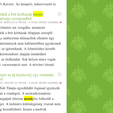
?s Kávézó. Az újságíró, műsorvezető és
gán receptkönyv… The post Steiner
menü
eltek a brit kórházak
i
menü
örög
vel vár Budapesten -
hatósági szempontból
n is találkozhatsz vele appeared first on
25. MÁRCIUS 6.
PROVE - A VILÁG VEGÁN SZEMMEL
felmérés azt vizsgálta, mennyire
tók a brit kórházak étlapjain szereplő
Az ambiciózus klímacélok ellenére úgy
 intézmények nem különösebben igyekeznek
 az ígéreteknek. A felméréshez készült
 keretrendszer alapján mindenhol
t az ételkínálat. Sok helyen nincs vegán
y vacsoraopció sem. A növényi étrend
csak a klímacélok elérésében, de a… The
ger az új ínyencség egy romániai
menü
repeltek a brit kórházak
i
en
tósági szempontból appeared first on
25. JANUÁR 16.
PROVE - A VILÁG VEGÁN SZEMMEL
 Sub Tâmpa egyedülálló fogással igyekszik
ni a vendégeit. A neotradicionalista
menü
 megújult étterem
jére felkerült a
er. A kulináris különlegesség viszont nem
ig hozzáférhető, hiszen a medvék