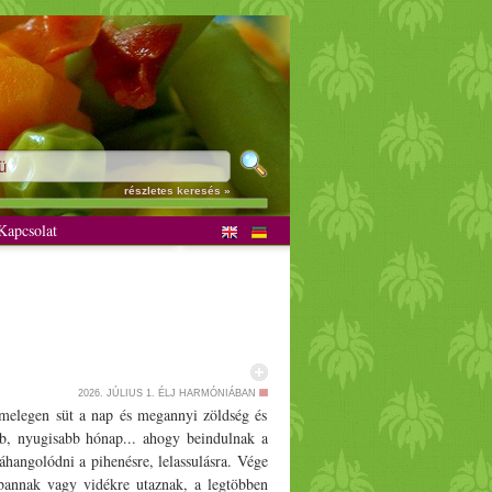
részletes keresés »
apcsolat
2026. JÚLIUS 1.
ÉLJ HARMÓNIÁBAN
. melegen süt a nap és megannyi zöldség és
bb, nyugisabb hónap... ahogy beindulnak a
hangolódni a pihenésre, lelassulásra. Vége
bannak vagy vidékre utaznak, a legtöbben