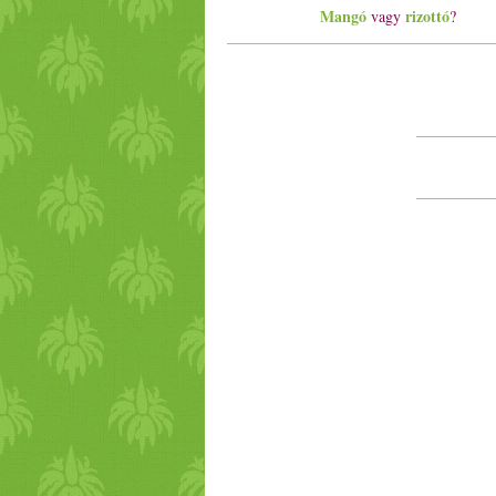
Mangó
rizottó
vagy
?