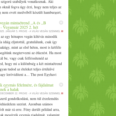
e szigorú szabályok vonatkoznak. Aki
 oknál fogva úgy érzi, hogy nem teljes az
íg nem evett medvéből készült hamburgert,
y szerencséje van.… The post
vegán mintaétrend ,,A és ,,B
er az új ínyencség egy romániai
 - Veganuár 2025 2. hét
 appeared first on Prove.hu.
025. JANUÁR 5.
PROVE - A VILÁG VEGÁN SZEMMEL
l az egy hónapos vegán kihívás második
a idáig eljutottál, gratulálunk, csak így
akúgy, mint az első héten, most is kétféle
segítünk megtervezni az étkezést. Ha most
ál be, vagy csak felfrissítenéd az
ed, hogy mi a különbség a két mintaétrend
gyan tudod az ételeket teljes értékűvé
 vagy lerövidíteni a… The post Egyhavi
menü
taétrend ,,A és ,,B
vel - Veganuár
k egymás félelmére, és fájdalmat
t appeared first on Prove.hu.
tnek a halak
. DECEMBER 22.
PROVE - A VILÁG VEGÁN SZEMMEL
szerű gondolkodású, nem túl érzelemdús
közhiedelem szerint. Azonban számos
folt már rá erre. Fény derült például arra,
lak megérzik egymás riadalmát, valamint