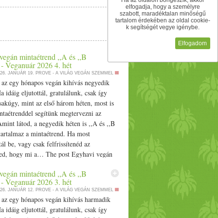
Ha az oldalon böngészik, akkor
 vagy esti órákra inkább. Táplálkozás A sok
joghurtos keverékkel. Folyamatos keverés
elfogadja, hogy a személyre
elj. Adhatsz a vizedhez nádcukrot, pici lime
k a lángot alatta, és kiskanállal galuskákat
szabott, maradéktalan minőségű
tartalom érdekében az oldal cookie-
at segíthetsz. Az emésztésünk júliusban a
ercig főzzük, vigyázzunk, hogy ne forrjon
k segítségét vegye igénybe.
os vagy éppen túl zsíros ételeket érdemes
önnek a felszínre, amikor elkészültek. A
en emészthető ételeket. Bár sokan kedvelik
Elfogadom
lni érdemes a csípős, savanyú és erjesztett
vegán mintaétrend ,,A és ,,B
belső hőt. A nagy melegben a hűsítő,
 - Veganuár 2026 4. hét
ben részesíteni. Jók a könnyen emészthető
26. JANUÁR 19.
PROVE - A VILÁG VEGÁN SZEMMEL
l az egy hónapos vegán kihívás negyedik
. A fehérjékből is válassz könnyebben
a idáig eljutottál, gratulálunk, csak így
se esetleg a halak. A könnyen emészthető
akúgy, mint az első három héten, most is
dbab. Most van itt az ideje a salátáknak,
ntaétrenddel segítünk megtervezni az
b, puffadásra hajlamos vata-k is tudják most
Amint látod, a negyedik héten is ,,A és ,,B
era, a lime vagy a legtöbb féle saláta. A
 tartalmaz a mintaétrend. Ha most
félék, mángold is. A nadragulya félékkel
ál be, vagy csak felfrissítenéd az
 burgonya. A gyümölcsök közül a leginkább
ed, hogy mi a… The post Egyhavi vegán
sban megjelenik a füge is. Az őszibarack is
menü
nd ,,A és ,,B
vel - Veganuár 2026 4.
elhetik a belső hőt. A fűszerezésnél most
vegán mintaétrend ,,A és ,,B
ed first on Prove.
 3 legjobb fűszer nyárra: édeskömény, római
 - Veganuár 2026 3. hét
ék a hőt a testedben. Egy kevés kurkuma és
26. JANUÁR 12.
PROVE - A VILÁG VEGÁN SZEMMEL
tlenül nincs szezonja, érdemes őket most
l az egy hónapos vegán kihívás harmadik
et - kókuszreszelék, kókuszzsír, kókusztej...
a idáig eljutottál, gratulálunk, csak így
síradékok közül a kókuszzsír, a ghí és a