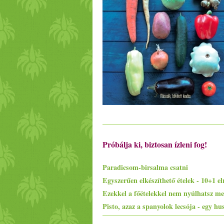
Próbálja ki, biztosan ízleni fog!
Paradicsom-birsalma csatni