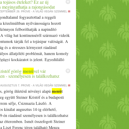
a tojásos ételeket? Ez az új
menü
i
- Ne hezitálj tovább, segítünk, mi
s megingathatja a rajongásodat
z ünnepi asztalra! appeared first on Prove.
SZEPTEMBER 29.
PROVE - A VILÁG VEGÁN SZEMMEL
ondtalanul fogyasztottad a reggeli
 a közelmúltban nyilvánosságra hozott
 könnyen felboríthatják a napindító
 A világ hat kontinenséről származó videók
tumok tárják fel a tojásipar valóságát. A
ság és a stresszes környezet ráadásul
úlyos állatjóléti problémát, hanem komoly
gügyi kockázatot is jelent. Egyedülálló
okumentum jelent meg A tojás valódi… The
menü
Kristóf görög
vel vár
ted a tojásos ételeket? Ez az új leleplezés
n - személyesen is találkozhatsz
tja a rajongásodat appeared first on
. AUGUSZTUS 7.
PROVE - A VILÁG VEGÁN SZEMMEL
menü
s, görög ihletésű növényi alapú
t
eg együtt Steiner Kristóf és a budapesti
erem séfje, Csizmazia László. A
s kínálat augusztus 14-ig elérhető,
9-én ráadásul személyesen is találkozhatsz
 az étteremben. Ismét összefogott Steiner
 a Liszt Ferenc téren található Menza