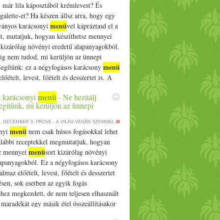
l már lila káposztából krémlevest? És
galette-et? Ha készen állsz arra, hogy egy
menü
tványos karácsonyi
vel kápráztasd el a
t, mutatjuk, hogyan készíthetsz mennyei
 kizárólag növényi eredetű alapanyagokból.
g nem tudod, mi kerüljön az ünnepi
menü
Segítünk: ez a négyfogásos karácsony
lőételt, levest, főételt és desszertet is. A
részben… The post Komplett karácsonyi
menü
 karácsonyi
- Ne hezitálj
űgözd le mutatós és ízletes ünnepi
egítünk, mi kerüljön az ünnepi
 a vendégeket! appeared first on Prove.
5. DECEMBER 3.
PROVE - A VILÁG VEGÁN SZEMMEL
menü
nyi
nem csak húsos fogásokkal lehet
 alábbi receptekkel megmutatjuk, hogyan
menü
sz mennyei
sort kizárólag növényi
lapanyagokból. Ez a négyfogásos karácsony
almaz előételt, levest, főételt és desszertet
ésen, sok esetben az egyik fogás
éhez megkezdett, de nem teljesen elhasznált
maradékát egy másik étel összeállításakor
juk! A recepteket… The post Komplett