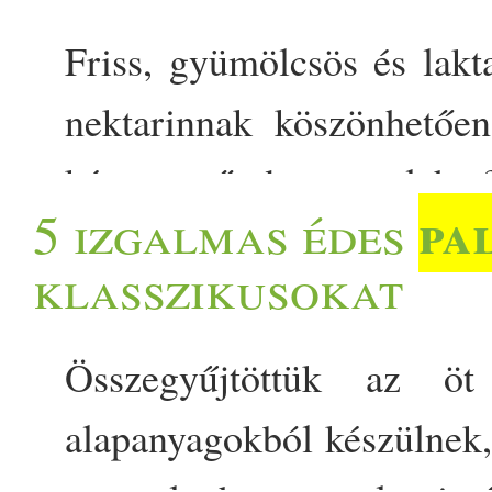
Friss, gyümölcsös és lak
nektarinnak köszönhetőe
kényeztető desszert leh
pa
5 izgalmas édes
elképesztően finom. A növ
klasszikusokat
serpenyőben enyhén karame
karamellizált nektarin nyár
Összegyűjtöttük az 
alapanyagokból készülnek,