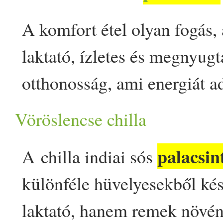
almás töltelékkel appeared 
A komfort étel olyan fogás,
laktató, ízletes és megnyugt
otthonosság, ami energiát ad
és a léleknek. Ez a recept p
Vöröslencse chilla
napos, ráérős vasárnap regg
palacsin
A chilla indiai sós
palacsintát csicseriborsó li
különféle hüvelyesekből ké
sültek, pillanatok alatt kik
laktató, hanem remek növény
körözöttet, majd megtöltött