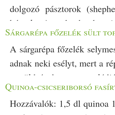
dolgozó pásztorok (shephe
hússal. A ,,shepherds p
Sárgarépa főzelék sült tof
burgonyapüré a tetején nem
A sárgarépa főzelék selyme
olcsó, laktató töltelékként 
adnak neki esélyt, mert a r
is kiemelkedett. Most e
a zöldségek nagy családjá
vegetáriánus változatát os
Quinoa-csicseriborsó fasír
belőle készíteni, mint ez a 
krémes és laktató jellegét,
Hozzávalók: 1,5 dl quinoa 1 
beszélve... Fűszerezett, sül
így is gazdag és ízes mara