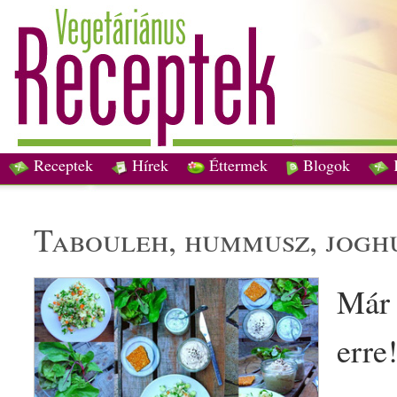
Receptek
Hírek
Éttermek
Blogok
tabouleh, hummusz,
jogh
Már 
erre