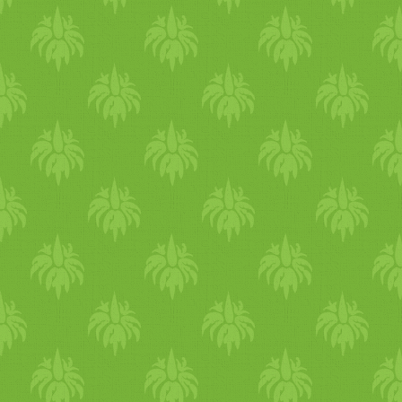
csicseriborsó
tól, de meglep
kellemetlenséget. A sok zöl
fogásokat, hogy egy igazi
ny
helyüket. A
desszert
is jön m