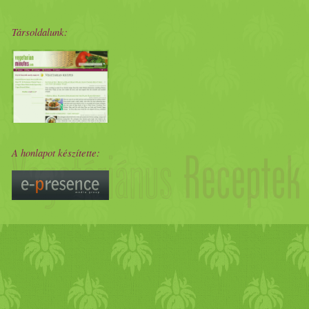
beáztatjuk, majd két napon ke
Társoldalunk:
szezámmag
, őrölve
himalája
koriander
római
kömény
cit
Minden hozzávalót beletes
A honlapot készítette:
töltünk rá, hogy épphogy el
krém
et. Ezt répás ropogósr
mángold
és vörös
cikória
sa
már-már ünnepi
ebéd
. Kissé