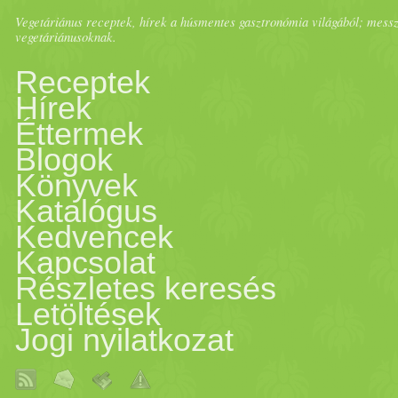
edényben, ami nincs teljesen
Vegetáriánus receptek, hírek a húsmentes gasztronómia világából; messze 
vegetáriánusoknak.
gézzel vagy hálóval. Reggel
Receptek
Hírek
meg
gyors
ítja és biztosítja 
Éttermek
Blogok
joghurt
ot az edény te
tej
ére ü
Könyvek
Katalógus
felhasználhatjuk pl.
szósz
ok
Kedvencek
Kapcsolat
kapor
himalája
só 2 gerezd
Részletes keresés
Letöltések
a
zöld
eket és a fokhagymát 
Jogi nyilatkozat
a
joghurt
tal. Hummusz 1/­­2