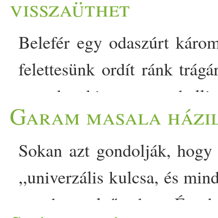
visszaüthet
Belefér egy odaszúrt káro
felettesünk ordít ránk trág
gyerek, aki ugyanezt hallj
Garam masala házi
TikTokon is? A káromkodás
szelep, laza stíluselem va
Sokan azt gondolják, hogy
értelmezést az dönti el, hol,
,,univerzális kulcsa, és min
… The post Stresszleveze
azonban elsősorban Észak