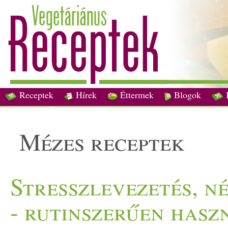
Receptek
Hírek
Éttermek
Blogok
mézes receptek
Stresszlevezetés, n
- rutinszerűen hasz