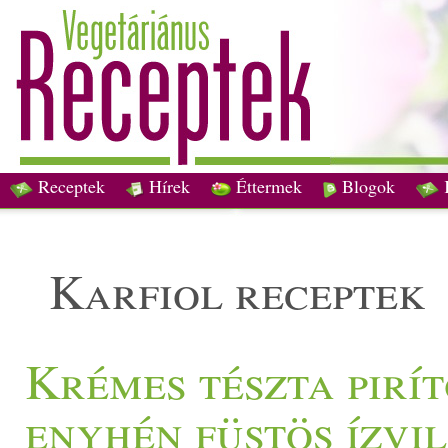
Receptek
Hírek
Éttermek
Blogok
karfiol receptek
Krémes tészta piríto
enyhén füstös ízvi