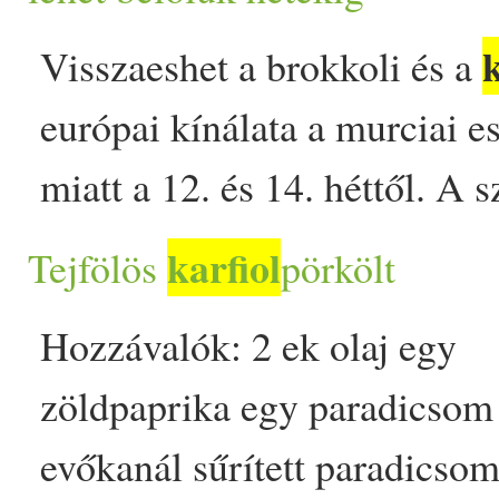
fűszeres alapban, majd ann
Visszaeshet a brokkoli és a
ne teljesen. Sózzuk, fed
európai kínálata a murciai e
leszűrt kesudiót simára
miatt a 12. és 14. héttől. A 
megpuhultak, belekeverjük 
szerint a hiányt - feltehetőle
karfiol
Tejfölös
pörkölt
Röviden összeforraljuk, h
közepétől - akár túlkínálat is
Hozzávalók: 2 ek olaj egy
korianderrel megszórjuk.
követheti. Március közepét
zöldpaprika egy paradicsom
jelentősen csökkenhet a brok
evőkanál sűrített paradicsom
karfiol
kínálata Európában 