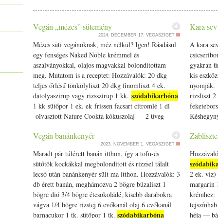
krémhez: 25 dkg mascarpone egy evőkanál narancslé 3 ek porcukor 
sütőport és a szódabikarbónát. A joghurtot összekeverjük az olajja
reszelt répát és a narancshéjat. A joghurtos keveréket a liszthez
Vegán „mézes” sütemény
Kara sev
néhány mozdulattal összedolgozzuk. A masszát muffinformába kana
2024. DECEMBER 17.
VEGASZIGET
200 fokon 4-5 percig, majd 180 fokon nagyjából 20 percig sütjük
Mézes süti vegánoknak, méz nélkül? Igen! Ráadásul
A kara sev
Amikor kivesszük a sütőből, 10 percig a formában hagyjuk hűlni,
egy fenséges Naked Noble krémmel és
csicseribo
a muffinok hűlnek, elkészítjük a krémet. Kikeverjük a mascarponé
aszalványokkal, olajos magvakkal bolondítottam
gyakran ün
sűrű, adhatunk hozzá még tejszínt. A krémet habzsákba töltjük, és
meg. Mutatom is a receptet: Hozzávalók: 20 dkg
kis eszköz
ízlés szerint, például cukorgyönggyel.
teljes őrlésű tönkölyliszt 20 dkg finomliszt 4 ek.
nyomják. H
szódabikarbóna
datolyaszirup vagy rizsszirup 1 kk.
rizsliszt 2
1 kk sütőpor 1 ek. ek frissen facsart citromlé 1 dl
feketebor
olvasztott Nature Cookta kókuszolaj — 2 üveg
Késhegyn
Naked […]
hozzávalók
Vegán banánkenyér
Zabliszte
hozzáadásá
2023. NOVEMBER 1.
VEGASZIGET
gyúrunk. V
Maradt pár túlérett banán itthon, így a tofu-és
Hozzávalók
mert egész
szódabik
sütőtök kockákkal megbolondított és rizzsel tálalt
begyúrt té
lecsó után banánkenyér sült ma itthon. Hozzávalók: 3
2 ek. víz)
sev készít
db érett banán, meghámozva 2 bögre búzaliszt 1
margarin 1
betéttel, 
bögre dió 3/­­4 bögre étcsokoládé, kisebb darabokra
krémhez: 
sütjük.
vágva 1/­­4 bögre rizstej 6 evőkanál olaj 6 evőkanál
tejszínhab
szódabikarbóna
barnacukor 1 tk. sütőpor 1 tk.
héja — bá