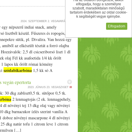
Ha az oldalon böngészik, akkor
A lisztben elkeverjük a sót, a fahéjat, a
elfogadja, hogy a személyre
l és a szódabikarbónával, majd hozzáadjuk a
szabott, maradéktalan minőségű
tartalom érdekében az oldal cookie-
 öntjük, beleszórjuk a diót, és az egészet
k segítségét vegye igénybe.
lazzuk, majd előmelegített sütőbe toljuk.
2024. SZEPTEMBER 2.
VEGAVARÁZS
. Tűpróbával ellenőrizzük, hogy átsült-e.
Elfogadom
 egy népszerű indiai snack, amely
 így könnyebb kiszedni a muffinokat. Amíg
rsó lisztből készül. Fűszeres és ropogós,
t a porcukorral és a narancslével. Ha túl
nepekre sütik, pl. Divalira. Van hozzá egy
 a muffinok tetejére nyomjuk. Díszíthetjük
, amiből az elkészült tésztát a forró olajba
ozzávalók: 2,5 dl csicseriborsó liszt 1 dl
 ek olaj Fél kk asafoetida 1/­­4 kk őrölt
s 1 lapos kk őrölt római kömény
szódabikarbóna
yi
1,5 kk só A
at tálba tesszük és jól összekeverjük. Víz
s vegán epertorta
val puha, de nem ragacsos tésztát
2023. JÚNIUS 23.
VEGASZIGET
igyázat, apránként kell adagolni a vizet,
: 30 dkg zabliszt0,5 tk. sütőpor 0,5 tk.
en kevés is elég, nem vesz fel sokat! A
arbóna
2 lenmagtojás (2 ek. lenmagpehely,
sztát egy negyed órát pihentetjük, majd a
 4 dl növényi tej 13 dkg olaj vagy növényi
őbe tesszük egy tetszőlegesen kiválasztott
0 dkg barnacukor ízlés szerint vanília A
és a forró olajba adagolva aranybarnára
1 doboz növényi mascarpone 4 dl növényi
 25 dkg natúr tofu 1 citrom leve 1 citrom
rmilyen […]