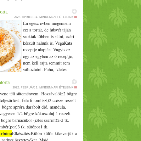
orta
2022. ÁPRILIS 14.
MINDENNAPI ÉTELEINK
Én egész évben megenném
ezt a tortát, de húsvét táján
szokták többen is sütni, ezért
készült nálunk is, VegaKata
receptje alapján. Vagyis ez
egy az egyben az ő receptje,
nem kell rajta semmit sem
változtatni. Puha, ízletes.
Hozzávalók:0,5 dl
torta
rsó konzerv leve behűtve 125 g kókuszolaj
2022. FEBRUÁR 1.
MINDENNAPI ÉTELEINK
dannyi stevia-eritrit csipet só 280 g
venc téli süteményem. Hozzávalók:2 bögre
reszelve 1 kisebb narancs héja reszelve 1
 teljesőrlésű, fele finomliszt)2 csésze reszelt
100 g darált mandula (jobb ha héj nélküli) -
 bögre apróra darabolt dió, mandula,
ost dió volt 125 g tönkölyliszt (fele teljes
vegyesen 1/­­2 bögre kókuszolaj 1 reszelt
e sima) 1,5 tk. sütőpor 1/­­2 tk.
1 bögre barnacukor (ízlés szerint)2-2 tk.
arbóna
Máz: 2 doboz dr. Oetker vega tejföl
mbér(por)3 tk. sütőpor1 tk.
 negyedannyi stevia-eritrit vanília kb. 1 tk.
arbóna
Elkészítés:Külön-külön kikeverjük a
­­2 citrom reszelt héja Elkészítés: A
a nedves összetevőket. Majd