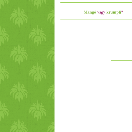
Mangó
krumpli
vagy
?