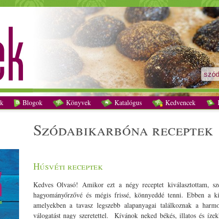
szódabikarbóna receptek - Vegetáriánus receptek
k
Blogok
Könyvek
Katalógus
Kedvencek
K
szódabikarbóna receptek
Húsvéti receptek
Kedves Olvasó! Amikor ezt a négy receptet kiválasztottam, sze
hagyományőrzővé és mégis frissé, könnyeddé tenni. Ebben a ki
amelyekben a tavasz legszebb alapanyagai találkoznak a harmo
válogatást nagy szeretettel. Kívánok neked békés, illatos és íze