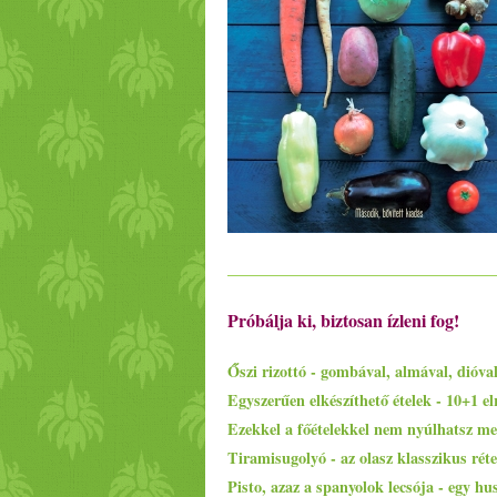
Próbálja ki, biztosan ízleni fog!
Őszi rizottó - gombával, almával, dióva