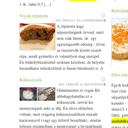
1 tk. fahéj 0,5 […]
Réééépat
Vegán répatorta
2023. ÁPRILIS 7.
ÉLJ HARMÓNIÁBAN
A répatorta nagy
népszerűségnek örvend, mert
nem csak finom, de egy
egészségesebb édesség - lévén
az összetevők között reszelt
répa, aszalt gyümölcs és valamilyen mag szerepel.
Én tönkölybúzaliszttel szoktam készíteni, de helyette
használhatsz teljeskiörlésű és finom búzalisztet is. A
mandula helyett használhatsz diót is. Vegán
Diós répa
csicseribo
Kókuszcsók
réptatorta Hozzávalók 1,5 csésze tejeskiörlésű
28 g negye
Egyik ked
2022. FEBRUÁR 16.
KERTKONYHA
tönkölybúzaliszt 1,5 csésze tönköly finomliszt 1
sárgarépa 
Gluténmentes és vegán Kb.
liszt (fele
csésze teljes értékű nádcukor 1 csg sütőpor 1 tk.
tk. fahéj 
abbahagyhatatlan ez a
sárgarépa1
szódabikarbóna
1 tk. fahéj 1 tk. kadmamom 1 tk.
nálam ez m
kókuszcsók, szóval kis
kesudió - 
gyömbérpor 1 tk. örölt szegfűszeg 1 tk. vanília vagy
őrlésű, fel
mennyiségnek neki se állj. Én eleve előnyben
alma1/­­2-
ízlés szerint 1 csipet só 2/­­3 csésze naprafogóolaj
szódabik
voltam, mert rengeteg kókuszreszelékem maradt
fahéj, gyö
vagy kókuszolaj 1,5 - 2 csésze víz 1 csésze mazsola
1/­­2 -1ek.
karácsonyról (vagy egy kilóról beszélünk), miután
szódabik
20 dkg pucolt sárgarépa 10 dkg mandula
citromlé 1/
teljesen elszámoltam a mennyiséget a bevásárlásnál.
száraz és 