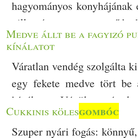
hagyományos konyhájának e
pillantásra egy egyszerű kad
Medve állt be a fagyizó pu
a titka az urad dálból (f
kínálatot
gombóc
okban rejlik. Ezeke
Váratlan vendég szolgálta ki
A hindi szó jelentése ,,merü
egy fekete medve tört be 
a fűszeres, joghurtos leve
kínálatot. Végül egyértel
szívják annak ízeit. Ez az 
gombóc
Cukkinis köles
Népszerű állomás a Camp R
konyha találékonyságát. Eg
Szuper nyári fogás: könnyű,
South Lake Tahoe-ba láto