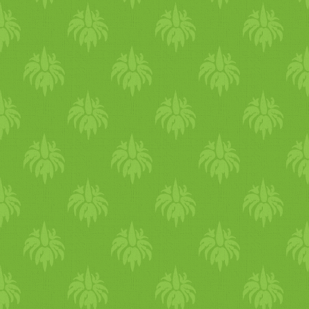
a májat, vesét méregteleníti
kúrát csinálhatunk 2-3 napo
görög
dinnyét fogyasszunk 
folyadék
ot nem szükséges mel
víz
tart
alma
szépen átmossa s
sárgadinnyét
desszert
nek fo
előétel
nek. Rossz belegondo
végeredménye! A
sárgabara