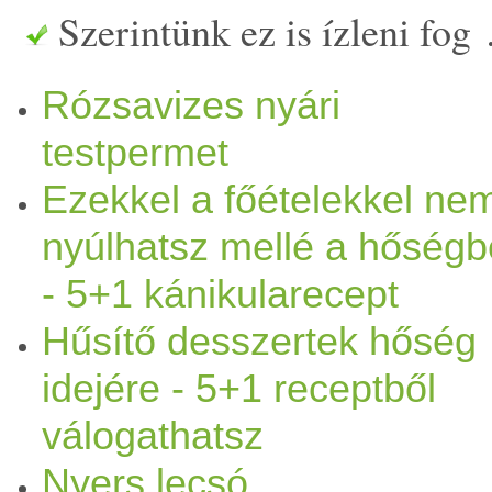
Szerintünk ez is ízleni fog
évszakokhoz. Ne felejtsük el
Rózsavizes nyári
sem, hogy a
gyümölcs
öket,
testpermet
amikor a természet felkínálj
Ezekkel a főételekkel ne
déli
gyümölcs
, mint például
nyúlhatsz mellé a hőség
Nézzük a nyár kínálta
gyümö
- 5+1 kánikularecept
Hűsítő desszertek hőség
helyes társítását! Az “r” nél
idejére - 5+1 receptből
mellőzük a kenyeret, a túlzo
válogathatsz
tartalmú
étel
ek fogyasztását
Nyers lecsó