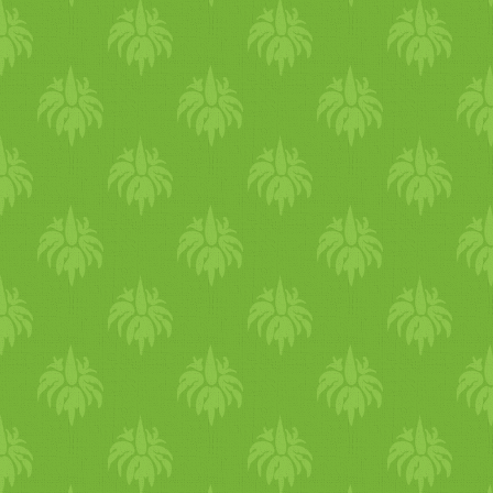
bőrünk megszépül,
kivi
rul t
egészség
ünk akkor takarékos
édes
szőlő
emeli a vér
cukor
őt is szigorúan tilos együtt
fogyasztása során, után erős 
nem baj, mivel méregtelenít
savasított még ön
mag
ában f
pohár NEUROSAN-os vizet. S