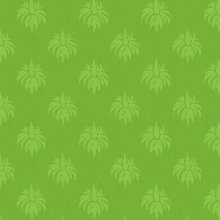
Bármikor máskor is alk
alma
savasodás felütötte a fejét.
Z
mivel szinte kiv
étel
nélkül mi
Fogyaszthatjuk őket együtt
tartalmú
étel
ekkel.
Természe
hanem külön-külön! Minél 
olaj
okkal együtt ehetjük, íg
vitamin
ok felszívódását. Fo