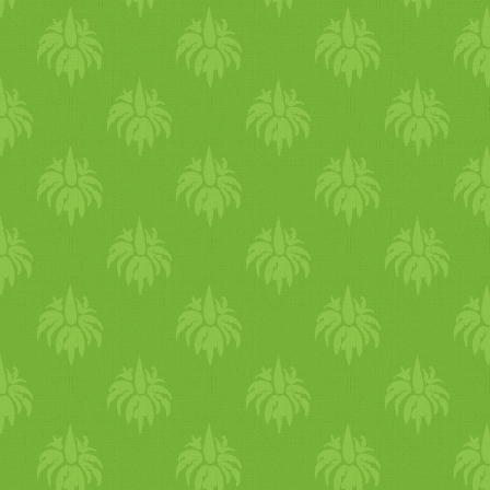
az egyetlen kiv
étel
, amelyet
fogyaszthatunk együtt,
hab
á
erjedésgátló
fűszer
eket a sa
gyümölcs
ök gyakorlatilag c
kúra
szerűen, ön
mag
ukban f
jó hatással a
szamóca
,
máln
fogyasztjuk őket és ön
mag
u
nyár . A
sárgadinnye
használ