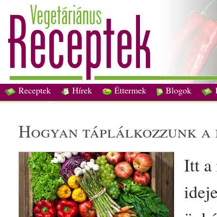
Receptek
Hírek
Éttermek
Blogok
hogyan táplálkozzunk a
Itt a
idej