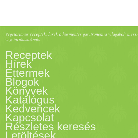
amarant,
kukorica
,
árpa
és
f
legyenek.
Természetes
en fo
Vegetáriánus receptek, hírek a húsmentes gasztronómia világából; messze 
vegetáriánusoknak.
kevesebbet, részesítsük előny
Receptek
Gyümölcs
ök fogyasztása
kú
Hírek
Éttermek
hangsúlyoztam, hogy a
gyü
Blogok
Könyvek
hasznos
és
egészséges
, nem 
Katalógus
Kedvencek
őket. Fontos s
zab
ály a
gyüm
Kapcsolat
Részletes keresés
egyfajtát fogyasszunk egysz
Letöltések