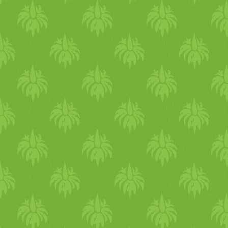
érett
sárgabarack
ot fogyassz
gyümölcs
öktől is, mert ott 
37 C fokon pedig tovább fol
őszibarack
nagyon jó
víz
pot
folyadék
kal látja el a szerv
fogyasszuk, amennyi jólesi
Kúra
szerűen ajánlott szinté
nyi mennyiséget is megehetü
méregtelenítő hatású. Nag