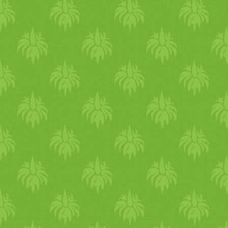
roppant ízletesek s
zab
adban 
minden nap szakban akár.
a forró időszakban, kevés
hi
hatású
gabona
a
köles
és az
rendkívül
mag
as az
ásványi
hogy a szomjúságot, vagy a
hűtött,
étel
ek, kólák bőséges 
nekik azonban gyakran meg