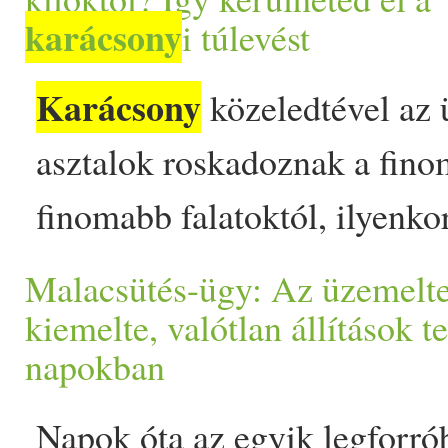
karácsony
i túlevést
karácsony
legmeghatóbb
i
on Prove.
Karácsony
közeledtével az 
asztalok roskadoznak a fin
finomabb falatoktól, ilyenko
nem tudnak mértéket tartani
Malacsütés-ügy: Az üzemelt
evésben. Háromszor annyit i
kiemelte, valótlan állítások t
napokban
vagyunk enni, mint máskor.
iszonyatosan pazarlóak is t
Napok óta az egyik legforró