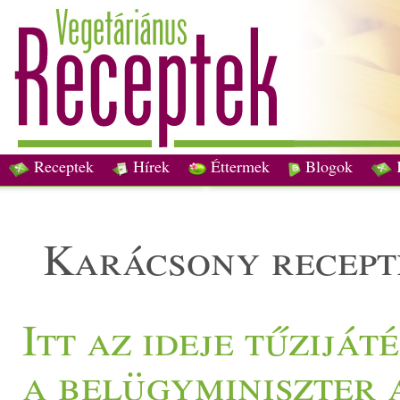
Receptek
Hírek
Éttermek
Blogok
karácsony recep
Itt az ideje tűzijá
a belügyminiszter 