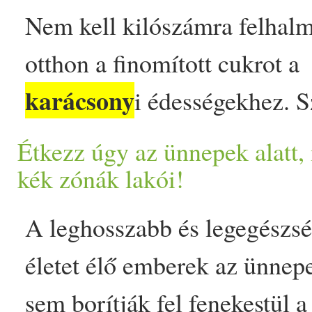
lemondanod róla, ha dióalle
Nem kell kilószámra felhal
vagy appeared first on Prove
otthon a finomított cukrot a
karácsony
i édességekhez. 
olyan megoldás létezik már,
Étkezz úgy az ünnepek alatt,
egészségesebb verzióban kés
kék zónák lakói!
el süteményeket az ünnepi i
A leghosszabb és legegészs
Az évet így nem feltétlen kel
életet élő emberek az ünnepe
cukorsokkal zárni. Valljuk b
sem borítják fel fenekestül a