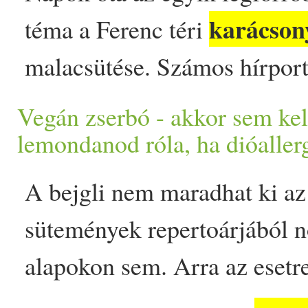
lenni. Hogy hogyan kerülhet
karácson
téma a Ferenc téri
mindez? Szakembert kérdez
malacsütése. Számos hírport
karácsony
i túlevés lélektan
állította: a malacsütést ,,ve
Vegán zserbó - akkor sem kel
átlagos felnőtt számára a na
feljelentése miatt kellett elt
lemondanod róla, ha dióaller
kalória az ideális bevitel a
vagy elkordonozni. A valós
A bejgli nem maradhat ki az
post Már most rettegsz az ü
azonban az, hogy mások is j
sütemények repertoárjából 
plusz kilóktól? Így kerülhete
nemtetszésüket, ezt a vásárt
alapokon sem. Arra az esetre
karácsony
i túlevést appeare
üzemeltető Pancs Gasztropl
kínálunk alternatívát, ha dió