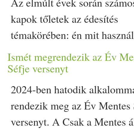
kompromisszumot kötni. A
Az elmúlt évek során számos
Hozzávalók: 20 dkg Nature
szójagranulátumnak és a di
kapok tőletek az édesítés
eritrit 10 dkg holland kakaó
köszönhetően az eredeti… T
témakörében: én mit haszná
Nature Cookta kókuszolaj 1/­­
Vegán töltött káposzta - ha
kristálycukor helyett a
Ismét megrendezik az Év Me
sütőpor 2 csomag vaníliás c
karácsony
i főétel növényi 
mindennapokban; illetve mo
Séfje versenyt
dkg Nature Cookta gesztenye
kará
appeared first on Prove.hu.
aktuális kérdés, hogy a
dkg Nature Cookta mandulal
2024-ben hatodik alkalomm
süteményeket mivel édesíthet
rendezik meg az Év Mentes 
Az egykori inzulinreziszte
versenyt. A Csak a Mentes á
illetve a gyerekek egészsége 