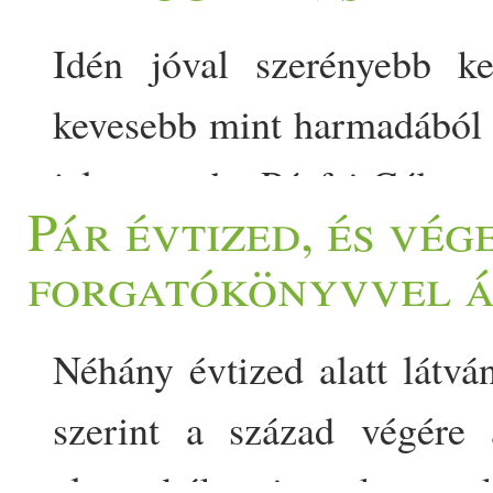
Idén jóval szerényebb ke
kevesebb mint harmadából 
jelentette be Pósfai Gábor.
Pár évtized, és vég
tűzijáték is a programok r
forgatókönyvvel á
rengeteg civil szerint minde
nélkül,… The post Itt az
Néhány évtized alatt látvá
belügyminiszter augusztus 2
szerint a század végére 
elmondták, mi az oka enne