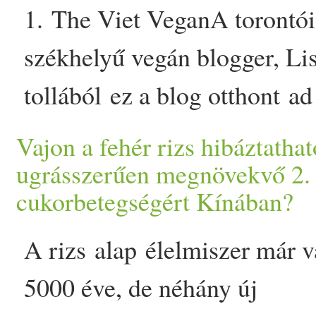
Barrymore)H&MHerban
esztek? ) cáfolni, mint egy
1. The Viet
Vega
nA torontói
CowboyInternational Beaut
jó Instagram fotóval mondj
székhelyű
vegán
blogger, Li
BrandsLa Bella
vegán
palacsintáról, vagy eg
tollából ez a blog otthont ad
PinkPacificaTerraNovaTru
csodás
fahéj
as
számos egyszerű
vegán
rece
Vajon a fehér rizs hibáztathat
FragranceTwinkle
alma
rózsáról, esetleg egy m
némi vietnámi csavarral, va
ugrásszerűen megnövekvő 2. 
ApothecaryKözépkategóriás
vegán
burgerről.Íme 9
magy
cukorbetegségért Kínában?
őszi
nte és humoros
8.000Ft-18.000Ft-igAbercr
vegán
Instagram oldal, amit
merengésekkel az
élet
ről.http:
A
rizs
alap
élelmiszer
már v
&
érdemes követni:Green Evi 
ali
menta
geuse.com2. The
5000 éve, de néhány új
Oravecz Evihttps:/­­/­­