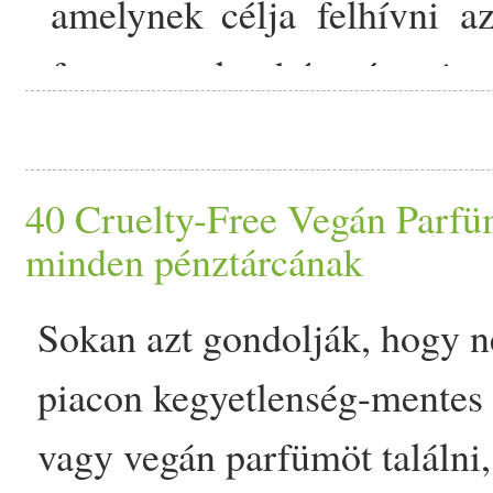
amelynek célja felhívni a
béta verziója elérhető bá
fogyaszt el a hús- és
tej
te
hozzá), és lehetővé tesz
két Los Angeles-i székhel
kísérjék,
összeálltak, hogy egy 
40 Cruelty-Free Vegán Parf
környezetszennyezés és az
minden pénztárcának
dúló szárazságra helye
Sokan azt gondolják, hogy n
ben debütált 12 óriásplakát
piac
on kegyetlenség-
mentes
vagy
vegán
parfümöt találni,