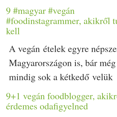
valójában sokkal könnyebb, 
9 #magyar #vegán
gondolnád. A következő má
#foodinstagrammer, akikről 
kell
mind cruelty-free/­­
vegán
ok,
pénztárca vastagság szerint
A
vegán
étel
ek egyre népsz
kategorizálva.Megfizethető:
Magyar
országon is, bár még
8.000Ft-igAura CaciaBath 
mindig sok a kétkedő velük
WorksBonbonCoastal C
lassi
kapcsolatban. Ugyan mi más
9+1 vegán foodblogger, akikr
CreationsFlower Beauty (by
lehetne a sztereotípiákat ( ti
érdemes odafigyelned