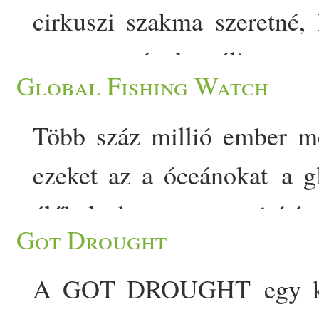
cirkuszi szakma szeretné
monoton és brutális, stre
Global Fishing Watch
egyes látogatásunkkal e
Több száz millió ember me
állatkínzást, az embertele
ezeket az a óceánokat a glo
élő
világ képét
gyermek
eink
élő
helyek megsemmisítése
körülmények 
Got Drought
nagyban múlik a kormányok,
miközben kénytelenek széls
A GOT DROUGHT egy közt
a halászati ágazatok tevék