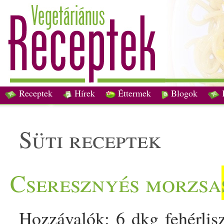
Receptek
Hírek
Éttermek
Blogok
süti receptek
Cseresznyés morzsa
Hozzávalók: 6 dkg fehérlisz