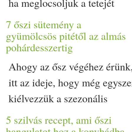
ha meglocsoljuk a tetejét
állnak, és elég mindössze
olvasztott csokival vagy akár
7 őszi sütemény a
néhány percet szánni az
a Naked Noble Málnás
gyümölcsös pitétől az almás
elkészítésükre. Ha
pohárdesszertig
étcsokoládékrémjével.
jelentkeztek már be hozzád
Hozzávalók: 20 dkg Nature
Ahogy az ősz végéhez érünk
rokonok vagy barátok az
Cookta eritrit 10 dkg hollan
itt az ideje, hogy még egysze
utolsó pillanatban egy rapid
kakaópor 1,2 dl Nature
kiélvezzük a szezonális
látogatásra, akkor tudod,
Cookta kókuszolaj 1/­­2 tk.
gyümölcsök és zöldségek
5 szilvás recept, ami őszi
milyen az, amikor… The pos
sütőpor 2 csomag vaníliás
ízeit. A megszokott őszi
hangulatot hoz a konyhádba