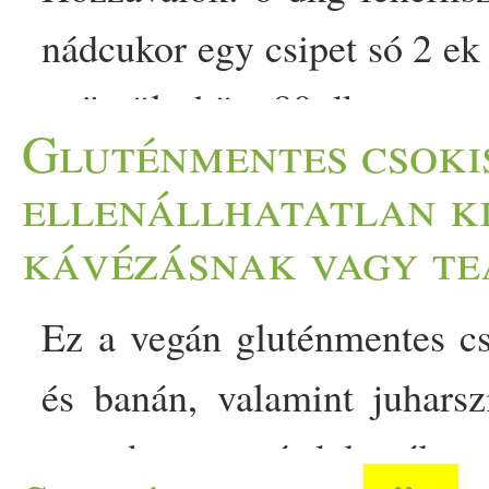
nádcukor egy csipet só 2 ek
gyümölcshöz: 80 dkg magozo
Gluténmentes csok
vaníliás pudingpor 1 kk fahé
ellenállhatatlan ki
A cseresznyét összekeverjük
kávézásnak vagy t
a fahéjjal, majd egy kisebb s
Ez a vegán gluténmentes c
zablisztet, a nádcukrot 
és banán, valamint juharsz
Hozzáadjuk a hideg vajat,
gyerek uzsonnásdobozában, 
állagú keveréket kapunk. 