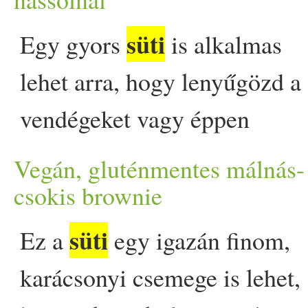
október elejéig tart. H
süti
Egy gyors
is alkalmas
süti
morzsa
- a tökéletes, 
lehet arra, hogy lenyűgözd a
desszert appeared first on P
vendégeket vagy éppen
feldobj egy stresszes, rohanó
Vegán, gluténmentes málnás-
hétköznapot. Hozunk néhány
csokis brownie
receptet, amelyek mind
süti
Ez a
egy igazán finom,
néhány egyszerűen
karácsonyi csemege is lehet,
beszerezhető összetevőből