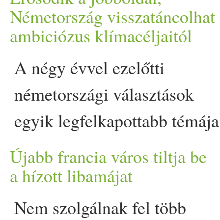
marék felaprított friss
hozták magukkal, ami
Németország visszatáncolhat
ambiciózus klímacéljaitól
petrezselyemzöld 2-3 kk só
valószínűsíthetően a
1,5 dl zsemlemorzsa A
klímaválság kezelését
A négy évvel ezelőtti
quinoát alaposan átmossuk,
háttérbe szoríthatja. Egy
németországi választások
majd kétszeres mennyiségű
kormányzati tanácsadó
egyik legfelkapottabb témája
vízben puhára főzzük.
testület felszólította Alois
a klímaváltozás volt. Az idei
Újabb francia város tiltja be
Amikor megfőtt, lefedve
Rainer mezőgazdasági
ciklusra azonban
a hízott libamájat
pihentetjük pár percig, majd
tárcavezetőt, hogy ösztönző
megerősödött a
Nem szolgálnak fel több