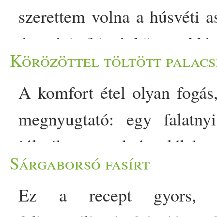
szerettem volna a húsvéti 
és mégis frissé, könnyeddé
Körözöttel töltött palacs
olyan fogásokat találsz,
A komfort étel olyan fogás,
alapanyagai találkoznak a 
megnyugtató: egy falatny
tőlem ezt a válogatást nagy
jólesik a testnek és a lélekn
illatos és ízekben gazdag
Sárgaborsó fasírt
napos, ráérős vasárnap re
Hozzávalók: 9 vékony szel
Ez a recept gyors, g
csicseriborsó lisztből. Amíg 
felvágott 25 dkg tejszínes 