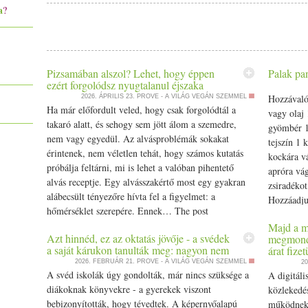
a
?
Pizsamában alszol? Lehet, hogy éppen
Palak pa
ezért forgolódsz nyugtalanul éjszaka
Hozzávaló
2026. ÁPRILIS 23.
PROVE - A VILÁG VEGÁN SZEMMEL
Ha már előfordult veled, hogy csak forgolódtál a
vagy olaj 
takaró alatt, és sehogy sem jött álom a szemedre,
gyömbér 1,
nem vagy egyedül. Az alvásproblémák sokakat
tejszín 1 
érintenek, nem véletlen tehát, hogy számos kutatás
kockára v
próbálja feltárni, mi is lehet a valóban pihentető
apróra vág
alvás receptje. Egy alvásszakértő most egy gyakran
zsiradéko
alábecsült tényezőre hívta fel a figyelmet: a
Hozzáadju
hőmérséklet szerepére. Ennek… The post
koriander
Pizsamában alszol? Lehet, hogy éppen ezért
Majd a me
spenótot, 
Azt hinnéd, ez az oktatás jövője - a svédek
megmondj
forgolódsz nyugtalanul éjszaka appeared first on
összefonny
a saját kárukon tanulták meg: nagyon nem
árat fizet
Prove.
megsózzuk,
2026. FEBRUÁR 21.
PROVE - A VILÁG VEGÁN SZEMMEL
20
percig for
A svéd iskolák úgy gondolták, már nincs szüksége a
A digitáli
maszalát.
diákoknak könyvekre - a gyerekek viszont
közlekedés
bebizonyították, hogy tévedtek. A képernyőalapú
működnek,