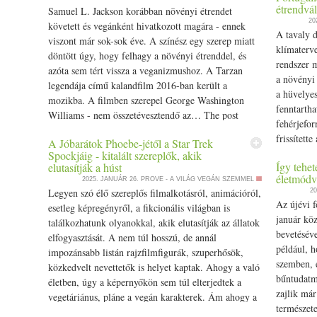
étrendvál
Samuel L. Jackson korábban növényi étrendet
Prove.hu.
20
követett és vegánként hivatkozott magára - ennek
A tavaly 
viszont már sok-sok éve. A színész egy szerep miatt
klímaterve
döntött úgy, hogy felhagy a növényi étrenddel, és
rendszer 
azóta sem tért vissza a veganizmushoz. A Tarzan
a növényi 
legendája című kalandfilm 2016-ban került a
a hüvelyes
mozikba. A filmben szerepel George Washington
fenntartha
Williams - nem összetévesztendő az… The post
fehérjefor
Ezért a szerepért hagyott fel Samuel L. Jackson a
frissített
A Jóbarátok Phoebe-jétől a Star Trek
veganizmussal appeared first on Prove.hu.
2030), mel
Spockjáig - kitalált szereplők, akik
Így tehet
elutasítják a húst
alkalmazá
életmódvá
2025. JANUÁR 26.
PROVE - A VILÁG VEGÁN SZEMMEL
nemzetstra
Legyen szó élő szereplős filmalkotásról, animációról,
20
appeared f
Az újévi f
esetleg képregényről, a fikcionális világban is
január kö
találkozhatunk olyanokkal, akik elutasítják az állatok
bevetéséve
elfogyasztását. A nem túl hosszú, de annál
például, h
impozánsabb listán rajzfilmfigurák, szuperhősök,
szemben, é
közkedvelt nevettetők is helyet kaptak. Ahogy a való
bűntudatme
életben, úgy a képernyőkön sem túl elterjedtek a
zajlik már
vegetáriánus, pláne a vegán karakterek. Ám ahogy a
természete
növényi étrend… The post A Jóbarátok Phoebe-jétől