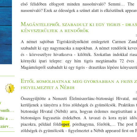
első félidőben elfogyott minden nassolnivaló? Semmi… The 
nassonivaló? Ezek az édességek a szünet alatt is elkészülnek appear
Magántelepről szabadult ki egy tigris - dras
kényszerültek a rendőrök
A német sajtóban Tigriskirálynőként emlegetett Carmen Zande
szabadult ki egy nagymacska a napokban. A német rendőrök kevesebb
és - közveszélyre hivatkozva - kilőtték. Szokatlan indokkal rias
környéki ipari telepre: egy hím tigris megtámadta 72 éves
Magántelepről szabadult ki egy tigris - drasztikus lépésre kényszer
Ettől romolhatnak meg gyorsabban a friss z
figyelmeztet a Nébih
Összegyűjtötte a Nemzeti Élelmiszerlánc-biztonsági Hivatal, m
y
kerüljenek a tányérra a friss zöldségek és gyümölcsök. Praktikus 
Egyszerűen elkészíthető ételek - 10+1 elronthatatlan recept kezdő konyhatündéreknek
biztonsági Hivatal (Nébih) arra, hogyan érdemes megtisztítani a
Ezekkel a főételekkel nem nyúlhatsz mellé a hőségben - 5+1 kánikularecept
biztonságos fogyasztás érdekében. A tavaszi és kora nyári idő
eper
piacokra, például földi
, póréhagyma, főzőtök,… The post E
Pisto, azaz a spanyolok lecsója - egy huszárvágással tesszük laktatóbbá
zöldségek és gyümölcsök - figyelmeztet a Nébih appeared first on 