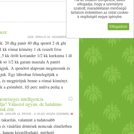
Ha az oldalon böngészik, akkor
elfogadja, hogy a személyre
szabott, maradéktalan minőségű
tartalom érdekében az oldal cookie-
k segítségét vegye igénybe.
Elfogadom
neer
2026. ÁPRILIS 16.
VEGAVARÁZS
k: 20 dkg panír 40 dkg spenót 2 ek ghí
1 kk római kömény 1 ek reszelt friss
5 kk őrölt koriander 1/­­2 kk kurkuma 1 dl
kk só 1/­­2 kk garam maszala A panírt
ágjuk. A spenótot alaposan megmossuk és
juk. Egy lábosban felmelegítjük a
t, és megpirítjuk benne a római köményt.
k a gyömbért, fél perc múlva pedig a
t és a kurkumát. Rögtön hozzákeverjük a
sterséges intelligencia
s 6-8 percig kevergetve sütjük, amíg
a? Válaszol ugyan, de hatalmas
ad. Ha kész, felöntjük a tejszínnel,
ünk érte
 beletesszük a paneer kockákat, és 3
26. JANUÁR 14.
PROVE - A VILÁG VEGÁN SZEMMEL
raljuk. Végül belekeverjük a garam
s takarítás, valamint a tudatosabb
 és vásárlási döntések nemcsak elméletben
 hanem kézzelfogható, mérhető