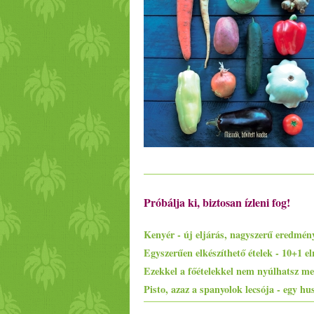
Próbálja ki, biztosan ízleni fog!
Kenyér - új eljárás, nagyszerű eredmén