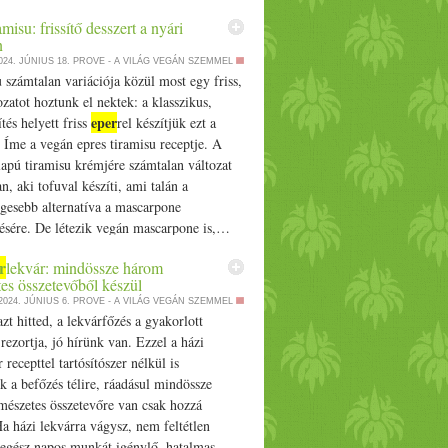
kkal könnyebbé a januári életmódváltást
amisu: frissítő desszert a nyári
irst on Prove.hu.
n
024. JÚNIUS 18.
PROVE - A VILÁG VEGÁN SZEMMEL
 számtalan variációja közül most egy friss,
ozatot hoztunk el nektek: a klasszikus,
eper
ítés helyett friss
rel készítjük ezt a
. Íme a vegán epres tiramisu receptje. A
apú tiramisu krémjére számtalan változat
an, aki tofuval készíti, ami talán a
gesebb alternatíva a mascarpone
tésére. De létezik vegán mascarpone is,…
pres tiramisu: frissítő desszert a nyári
r
lekvár: mindössze három
appeared first on Prove.hu.
es összetevőből készül
2024. JÚNIUS 6.
PROVE - A VILÁG VEGÁN SZEMMEL
zt hitted, a lekvárfőzés a gyakorlott
rezortja, jó hírünk van. Ezzel a házi
 recepttel tartósítószer nélkül is
k a befőzés télire, ráadásul mindössze
mészetes összetevőre van csak hozzá
a házi lekvárra vágysz, nem feltétlen
 egész napos munkát igénylő, hatalmas