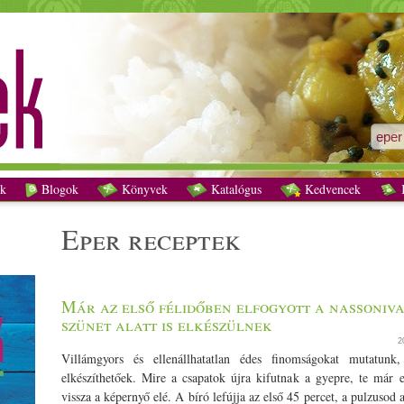
eper receptek - Vegetáriánus receptek
k
Blogok
Könyvek
Katalógus
Kedvencek
K
eper receptek
Már az első félidőben elfogyott a nassoniva
szünet alatt is elkészülnek
2
Villámgyors és ellenállhatatlan édes finomságokat mutatun
elkészíthetőek. Mire a csapatok újra kifutnak a gyepre, te már e
vissza a képernyő elé. A bíró lefújja az első 45 percet, a pulzusod