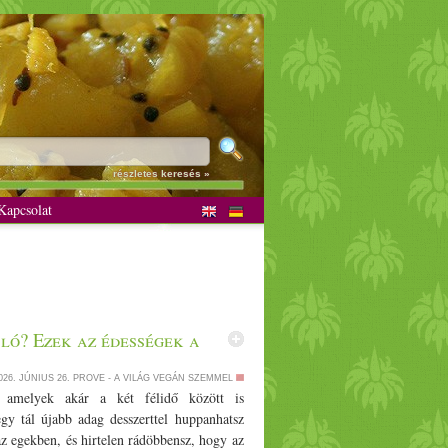
részletes keresés »
apcsolat
ló? Ezek az édességek a
026. JÚNIUS 26.
PROVE - A VILÁG VEGÁN SZEMMEL
k, amelyek akár a két félidő között is
gy tál újabb adag desszerttel huppanhatsz
 az egekben, és hirtelen rádöbbensz, hogy az