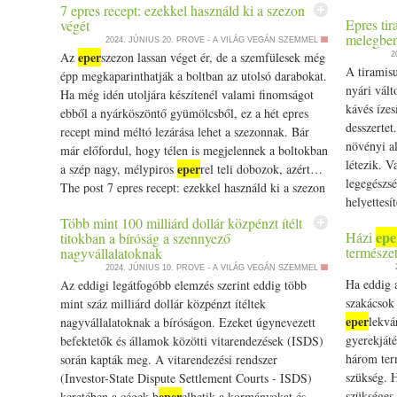
teheted so
7 epres recept: ezekkel használd ki a szezon
a Star Trek Spockjáig - kitalált szereplők, akik
Epres tir
végét
appeared f
elutasítják a húst appeared first on Prove.hu.
melegbe
2024. JÚNIUS 20.
PROVE - A VILÁG VEGÁN SZEMMEL
eper
Az
szezon lassan véget ér, de a szemfülesek még
2
A tiramisu
épp megkaparinthatják a boltban az utolsó darabokat.
nyári vált
Ha még idén utoljára készítenél valami finomságot
kávés ízes
ebből a nyárköszöntő gyümölcsből, ez a hét epres
desszertet
recept mind méltó lezárása lehet a szezonnak. Bár
növényi al
már előfordul, hogy télen is megjelennek a boltokban
létezik. V
eper
a szép nagy, mélypiros
rel teli dobozok, azért…
legegészsé
The post 7 epres recept: ezekkel használd ki a szezon
helyettesí
végét appeared first on Prove.hu.
The post E
Több mint 100 milliárd dollár közpénzt ítélt
epe
Házi
titokban a bíróság a szennyező
melegben 
természet
nagyvállalatoknak
2024. JÚNIUS 10.
PROVE - A VILÁG VEGÁN SZEMMEL
Ha eddig a
Az eddigi legátfogóbb elemzés szerint eddig több
szakácsok 
mint száz milliárd dollár közpénzt ítéltek
eper
lekvár
nagyvállalatoknak a bíróságon. Ezeket úgynevezett
gyerekjáté
befektetők és államok közötti vitarendezések (ISDS)
három ter
során kapták meg. A vitarendezési rendszer
szükség. H
(Investor-State Dispute Settlement Courts - ISDS)
eper
szükséges
keretében a cégek b
elhetik a kormányokat és