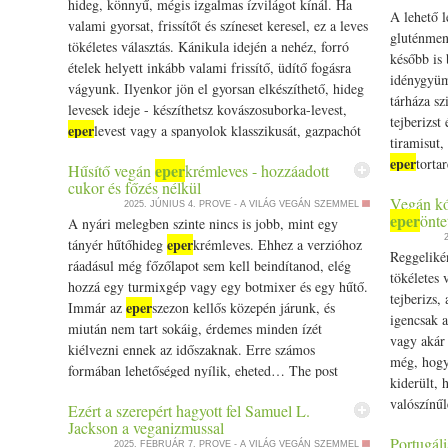
hideg, könnyű, mégis izgalmas ízvilágot kínál. Ha
A lehető 
valami gyorsat, frissítőt és színeset keresel, ez a leves
gluténmen
tökéletes választás. Kánikula idején a nehéz, forró
később is 
ételek helyett inkább valami frissítő, üdítő fogásra
idénygyüm
vágyunk. Ilyenkor jön el gyorsan elkészíthető, hideg
tárháza sz
levesek ideje - készíthetsz kovászosuborka-levest,
tejberizst
eper
levest vagy a spanyolok klasszikusát, gazpachót
tiramisut,
is. Utóbbinak… The post Görögdinnyés gazpacho -
eper
torta
eper
Hűsítő vegán
krémleves - hozzáadott
hűsítő spanyol leves, édes nyári csavarral appeared
igazi mest
cukor és főzés nélkül
first on Prove.hu.
Vegán kó
látványos
2025. JÚNIUS 4.
PROVE - A VILÁG VEGÁN SZEMMEL
eper
önte
A nyári melegben szinte nincs is jobb, mint egy
eper
torta 
eper
tányér hűtőhideg
krémleves. Ehhez a verzióhoz
on Prove.
Reggelikén
ráadásul még főzőlapot sem kell beindítanod, elég
tökéletes 
hozzá egy turmixgép vagy egy botmixer és egy hűtő.
tejberizs,
eper
Immár az
szezon kellős közepén járunk, és
igencsak a
miután nem tart sokáig, érdemes minden ízét
vagy akár 
kiélvezni ennek az időszaknak. Erre számos
még, hogy
formában lehetőséged nyílik, eheted… The post
kiderült, 
eper
Hűsítő vegán
krémleves - hozzáadott cukor és
valószínűl
Ezért a szerepért hagyott fel Samuel L.
főzés nélkül appeared first on Prove.hu.
örömhírne
Jackson a veganizmussal
Portugáli
édesen sa
2025. FEBRUÁR 7.
PROVE - A VILÁG VEGÁN SZEMMEL