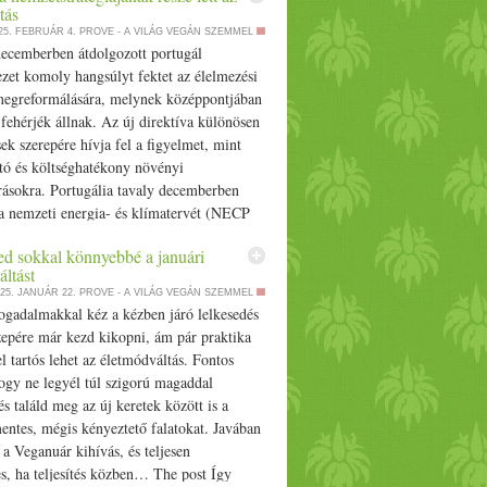
tás
25. FEBRUÁR 4.
PROVE - A VILÁG VEGÁN SZEMMEL
decemberben átdolgozott portugál
zet komoly hangsúlyt fektet az élelmezési
megreformálására, melynek középpontjában
fehérjék állnak. Az új direktíva különösen
ek szerepére hívja fel a figyelmet, mint
tó és költséghatékony növényi
rásokra. Portugália tavaly decemberben
e a nemzeti energia- és klímatervét (NECP
yben a növényi fehérje népszerűsítése és
ed sokkal könnyebbé a januári
sa a… The post Portugália
ltást
tégiájának része lett az étrendváltás
25. JANUÁR 22.
PROVE - A VILÁG VEGÁN SZEMMEL
irst on Prove.hu.
ogadalmakkal kéz a kézben járó lelkesedés
zepére már kezd kikopni, ám pár praktika
l tartós lehet az életmódváltás. Fontos
ogy ne legyél túl szigorú magaddal
s találd meg az új keretek között is a
ntes, mégis kényeztető falatokat. Javában
 a Veganuár kihívás, és teljesen
s, ha teljesítés közben… The post Így