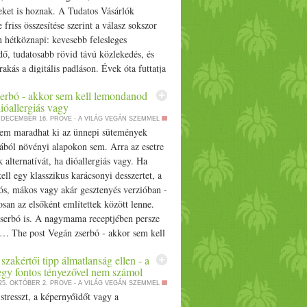
ket is hoznak. A Tudatos Vásárlók
 friss összesítése szerint a válasz sokszor
 hétköznapi: kevesebb felesleges
ő, tudatosabb rövid távú közlekedés, és
akás a digitális padláson. Évek óta futtatja
ök nevű közösségi programját a Tudatos
erbó - akkor sem kell lemondanod
 The post Majd a mesterséges intelligencia
dióallergiás vagy
? Válaszol ugyan, de hatalmas árat
. DECEMBER 16.
PROVE - A VILÁG VEGÁN SZEMMEL
rte appeared first on Prove.
nem maradhat ki az ünnepi sütemények
jából növényi alapokon sem. Arra az esetre
k alternatívát, ha dióallergiás vagy. Ha
ll egy klasszikus karácsonyi desszertet, a
iós, mákos vagy akár gesztenyés verzióban -
osan az elsőként említettek között lenne.
serbó is. A nagymama receptjében persze
ti… The post Vegán zserbó - akkor sem kell
 róla, ha dióallergiás vagy appeared first
zakértői tipp álmatlanság ellen - a
egy fontos tényezővel nem számol
25. OKTÓBER 2.
PROVE - A VILÁG VEGÁN SZEMMEL
stresszt, a képernyőidőt vagy a