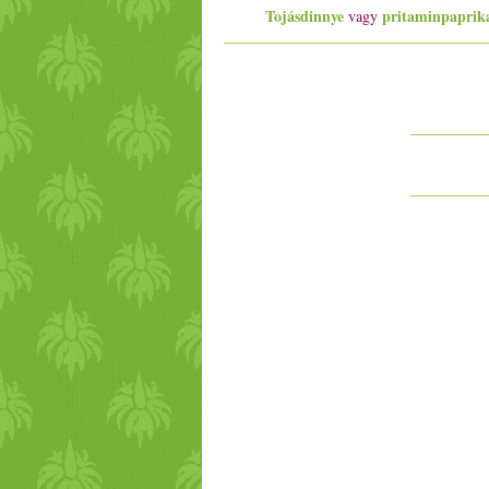
Tojásdinnye
pritaminpaprik
vagy