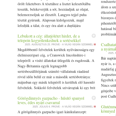
órán át áztatjuk, de ha reggelire készül, célszerű este
rendszerte
őrölt feketebors A tésztához a lisztet kelesztőtálba
beáztatni. Miután letelt az idő, leszűrjük a lencsét,
álom a sz
tesszük, belekeverjük a sót, hozzáadjuk az olajat,
és a turmixgépbe tesszük a megpucolt gyömbérrel, az
étkezésünk
belemorzsoljuk az élesztőt. Langyos tejjel puha
aprított zöld csilivel és 1-1,5 dl vízzel együtt. Addig
bizonyos é
tésztát gyúrunk. Alaposan kidolgozzuk, majd
turmixoljuk, amíg sima krémet nem kapunk. Az
pihentető
lefedjük a tálat, és egy óra alatt a duplájára
állaga legyen valamivel sűrűbb, mint a magyar
hatással b
kelesztjük. Amíg kel a tészta, elkészítjük a tölteléket.
palacsinta. A masszát egy tálba öntjük, majd
problémák
Lebukott a cég: állatjólétet hirdet, de a
A káposztát finomra reszeljük, besózzuk, és 10
belekeverjük a fűszereket, a sót és a finomra
post Megle
telepein kegyetlenkednek a sertésekkel
percig állni hagyjuk. Ezután kinyomkodjuk belőle a
vágott friss koriandert. Ha túl sűrűnek találjuk a
Csalhatat
többség e
2025. AUGUSZTUS 25.
PROVE - A VILÁG VEGÁN SZEMMEL
felesleges vizet. Egy lábosban felmelegítjük az
a nyárna
tésztát, egy kevés vízzel lazíthatunk rajta, de
Megdöbbentő felvételek kerültek nyilvánosságra egy
first on P
olajat, beletesszük a káposztát, borsozzuk, adunk
2025.
ügyeljünk rá, hogy ne legyen túl folyós. Egy
élelmiszeripari cég, a Cranswick lincolnshire-i
még egy kevés sót hozzá, és fedő alatt puhára sütjük.
Bár naptár
tapadásmentes serpenyőt felforrósítunk, és vékonyan
telepéről: a visító állatokat ütlegelik és rugdossák. A
Amikor a tészta megkelt, lisztezett deszkára tesszük,
nyár is, a
megkenjük olajjal. Egy merőkanálnyi tésztát a
Nagy-Britannia egyik legnagyobb
és 7-8 mm vastag téglalapot nyújtunk belőle. 10-12
madárfaj p
serpenyő közepére öntünk, és a kanál hátuljával
sertésbeszállítójának számító vállalatnak ráadásul
cm átmérőjű köröket szaggatunk, és a körök
Augusztus
elegyengetjük vékonyra. Közepes lángon sütjük,
rövid időn belül ez már a második sertésbotránya:
közepére teszünk 2 evőkanál tölteléket. A megtöltött
figyeltek
amíg az alja aranyszínű lesz. Ekkor óvatosan
májusban egy másik telepéről is kerültek elő hasonló
tésztákat félbehajtjuk, a széleket jól összetapasztjuk,
Nincs szü
megfordítjuk, és a másik oldalát is készre sütjük.
felvételek. Sokkoló felvételek szivárogtak ki egy brit
és villával összenyomkodjuk, díszítjük. A kész
génjeibe 
sertéstelepről, a Somerby Top Farmról: ezeken az…
pirogokat sütőlapra tesszük, és még 20 percig
post Csalh
Görögdinnyés gazpacho - hűsítő spanyol
The post Lebukott a cég: állatjólétet hirdet, de a
kelesztjük. 200 fokos, előmelegített sütőben 20-30
nyárnak ap
leves, édes nyári csavarral
telepein kegyetlenkednek a sertésekkel appeared first
Gluténme
perc alatt aranybarnára sütjük.
2025. JÚLIUS 6.
PROVE - A VILÁG VEGÁN SZEMMEL
on Prove.hu.
könnyed 
A görögdinnyés gazpacho igazi kánikularecept: