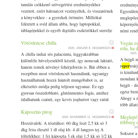
tanulás csökkenő szövegértési eredményekhez
eredménye
vezetett, ezért hátraarcot vezényeltek, és visszatérnek
Egyesülete
a könyvekhez - a gyerekek örömére. Milliókat
meglepően
fektetett a svéd állam abba, hogy laptopokkal,
képernyőid
táblagépekkel és egyéb digitális eszközökkel szerelje
némi rendr
fel az osztálytermeket, a könyvektől… The post Azt
az ÖkoKör
Vöröslencse chilla
Vegán zs
hinnéd, ez az oktatás jövője - a svédek a saját
Vásárlók…
róla, ha 
2026. JANUÁR 8.
VEGAVARÁZS
kárukon tanulták meg: nagyon nem appeared first on
megmondja
A chilla indiai sós palacsinta, leggyakrabban
2025
Prove.
fizetünk é
A bejgli 
különféle hüvelyesekből készül, így nemcsak laktató,
eper
r
toár
hanem remek növényi fehérjeforrás is. Bár ebben a
is kínálun
receptben most vöröslencsét használunk, ugyanígy
mondani ke
használhatunk hozzá hántolt mungóbabot is, az
bejgli - d
elkészítés módja pedig teljesen ugyanaz. Ez egy
egész bizt
gyorsan összedobható, gluténmentes fogás, amihez
Ahogy a z
tálalhatunk csatnit, egy kevés joghurtot vagy raitát
több álla
(joghurtos salátát). Hozzávalók: 2 dl vöröslencse egy
lemondanod
Káposztás pirog
kis darab friss gyömbér (kb. 2 cm-es) kis darab zöld
Meglepő s
on Prove.
2025. NOVEMBER 21.
VEGAVARÁZS
csili 1/­­2 kk kurkuma fél kk őrölt római kömény 2 kk
többség 
Hozzávalók: A tésztához: 60 dkg liszt 2,5 kk só 3
só friss koriander, finomra aprítva A vöröslencsét
20
dkg friss élesztő 1 dl olaj kb. 4 dl langyos tej A
alaposan átmossuk, majd bő vízben legalább 2-3
Sokszor a 
töltelékhez: 1 fej káposzta 3 ek olaj 1,5 kk só 1/­­2 kk