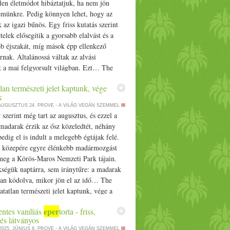
len életmódot hibáztatjuk, ha nem jön
emünkre. Pedig könnyen lehet, hogy az
 az igazi bűnös. Egy friss kutatás szerint
telek elősegítik a gyorsabb elalvást és a
bb éjszakát, míg mások épp ellenkező
írnak. Általánossá váltak az alvási
 a mai felgyorsult világban. Ezt… The
pő szakértői tipp álmatlanság ellen - a
lan természeti jelet kaptunk, vége
gy fontos tényezővel nem számol appeared
k
rove.hu.
 AUGUSZTUS 24.
PROVE - A VILÁG VEGÁN SZEMMEL
 szerint még tart az augusztus, és ezzel a
 madarak érzik az ősz közeledtét, néhány
edig el is indult a melegebb égtájak felé.
 közepére egyre élénkebb madármozgást
 meg a Körös-Maros Nemzeti Park tájain.
kségük naptárra, sem iránytűre: a madarak
van kódolva, mikor jön el az idő… The
atatlan természeti jelet kaptunk, vége a
peared first on Prove.hu.
eper
ntes vaníliás
torta - friss,
és látványos
2025. JÚNIUS 8.
PROVE - A VILÁG VEGÁN SZEMMEL