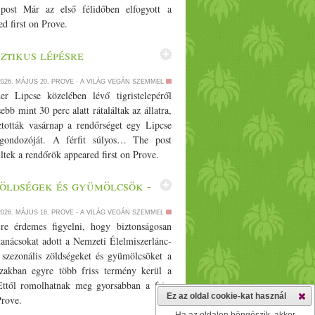
post Már az első félidőben elfogyott a
ed first on Prove.
ztikus lépésre
2026. MÁJUS 20.
PROVE - A VILÁG VEGÁN SZEMMEL
r Lipcse közelében lévő tigristelepéről
 mint 30 perc alatt rátaláltak az állatra,
ztották vasárnap a rendőrséget egy Lipcse
 gondozóját. A férfit súlyos… The post
ültek a rendőrök appeared first on Prove.
öldségek és gyümölcsök -
2026. MÁJUS 16.
PROVE - A VILÁG VEGÁN SZEMMEL
ire érdemes figyelni, hogy biztonságosan
tanácsokat adott a Nemzeti Élelmiszerlánc-
 szezonális zöldségeket és gyümölcsöket a
szakban egyre több friss termény kerül a
ttől romolhatnak meg gyorsabban a friss
Ez az oldal cookie-kat használ
Prove.