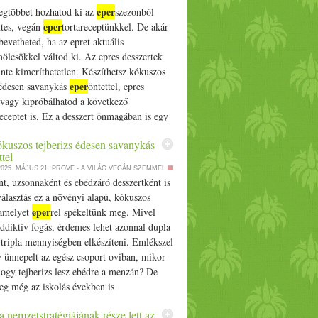
eper
legtöbbet hozhatod ki az
szezonból
eper
tes, vegán
tortareceptünkkel. De akár
bevetheted, ha az epret aktuális
ölcsökkel váltod ki. Az epres desszertek
inte kimeríthetetlen. Készíthetsz kókuszos
eper
 édesen savanykás
öntettel, epres
 vagy kipróbálhatod a következő
receptet is. Ez a desszert önmagában is egy
erhármas: egyszerre friss, könnyed és
kuszos tejberizs édesen savanykás
,… The post Gluténmentes vaníliás
ttel
- friss, könnyed és látványos appeared first
2025. MÁJUS 21.
PROVE - A VILÁG VEGÁN SZEMMEL
hu.
t, uzsonnaként és ebédzáró desszertként is
választás ez a növényi alapú, kókuszos
eper
 amelyet
rel spékeltünk meg. Mivel
ddiktív fogás, érdemes lehet azonnal dupla
tripla mennyiségben elkészíteni. Emlékszel
 ünnepelt az egész csoport oviban, mikor
hogy tejberizs lesz ebédre a menzán? De
eg még az iskolás években is
k… The post Vegán kókuszos tejberizs
a nemzetstratégiájának része lett az
eper
vanykás
öntettel appeared first on