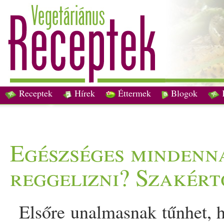
Receptek
Hírek
Éttermek
Blogok
Egészséges mindenn
reggelizni? Szakér
Elsőre un
alma
snak tűnhet, 