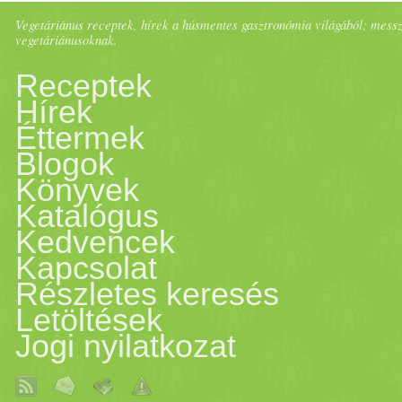
végtelen nyarait appeared firs
Vegetáriánus receptek, hírek a húsmentes gasztronómia világából; messze 
gyártóknak vagy éppen a
vegetáriánusoknak.
on Prove.
Receptek
kereskedőknek vonzóbbá
Hírek
tenni ezt az
Éttermek
Blogok
élelmiszer
csoportot.
Könyvek
Katalógus
Kedvezően vélekednek a
Kedvencek
Kapcsolat
hüvelyes
ekről a… The post
Részletes keresés
Letöltések
Tudják, hogy kellene,
Jogi nyilatkozat
mégsem eszik -