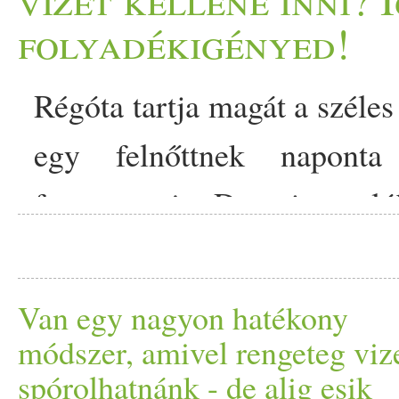
helyszín, amire vágyunk. Kü
folyadékigényed!
étel
ek, amelyek egyszerűen
Régóta tartja
mag
át a széles
mégis
tápláló
k. Ebben a 
egy felnőttnek napont
Ezekkel a
főétel
ekkel nem 
fogyasztania. De
vaj
on való
kánikularecept appeared firs
szakértő szerint az ide
tényezőtől függ. Európa na
Van egy nagyon hatékony
és aszály sújtja. Az el
módszer, amivel rengeteg viz
spórolhatnánk - de alig esik