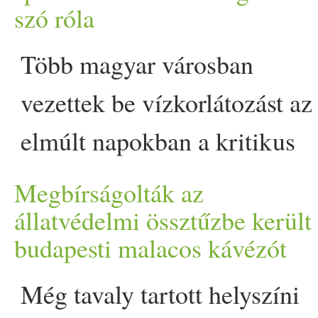
tartósan 35 fok körüli hőmé
szó róla
post Városi legenda, hogy na
Több
magyar
városban
Így számold ki a saját
fo
vezettek be
víz
korlátozást az
Prove.
elmúlt napokban a kritikus
víz
hiány miatt. Az Országos
Megbírságolták az
Víz
ügyi Főigazgatóság
állatvédelmi össztűzbe került
budapesti malacos kávézót
becslései szerint a Duna
víz
szintje emelkedhet a
Még tavaly tartott helyszíni