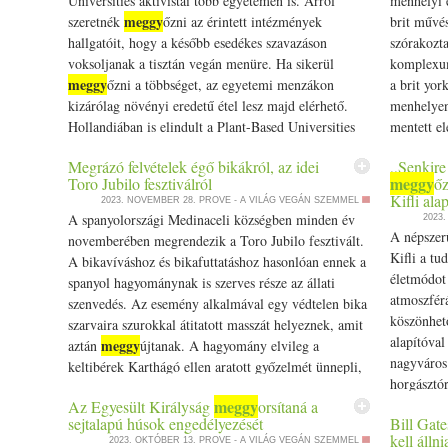
Universities aktivistái több egyetemen is. Arról
menhelyi e
Nincs szü
15-20 percig állni hagyom. Fogok egy réteslapot,
meggy
szeretnék
őzni az érintett intézmények
brit művés
csomagolá
nagyon vékonyan megkenem tejföllel, ráteszek még
hallgatóit, hogy a később esedékes szavazáson
szórakozta
dzsemek í
egyet, azt is megkenem, majd ráhelyezem a
voksoljanak a tisztán vegán menüre. Ha sikerül
komplexum
szereti é
harmadik lapot. A közepére teszem a töltelék felét,
meggy
őzni a többséget, az egyetemi menzákon
a brit yor
használnak
kanállal elegyengetem és rárakom az egyik csomag
kizárólag növényi eredetű étel lesz majd elérhető.
menhelye
hogy ebben
meggy
magozott
et. Feltekerem, tepsire rakom.
Hollandiában is elindult a Plant-Based Universities
mentett e
főzéssel v
Ugyanígy összeállítom a másik tekercset is, az első
(PBU - Növényi alapú egyetemek) kampánya… The
már az se
szeretnéd,
mellé helyezem. A tetejüket is megkenem nagyon
Megrázó felvételek égő bikákról, az idei
,,Senkire
post Már a holland egyetemistákat is vegán menüre
Zongorajá
cukrot, ná
vékonyan tejföllel, majd előmelegített sütőben, 180
meggy
Toro Jubilo fesztiválról
őz
csábítanák appeared first on Prove.hu.
lelkét ez 
cukorhelye
Kifli alap
fokon nagyjából 20 percig sütöm, amíg szép
2023. NOVEMBER 28.
PROVE - A VILÁG VEGÁN SZEMMEL
szeretnek 
A spanyolországi Medinaceli községben minden év
2023
aranybarna lesz.
lekvárokh
A népszer
novemberében megrendezik a Toro Jubilo fesztivált.
választott
Kifli a tu
A bikavíváshoz és bikafuttatáshoz hasonlóan ennek a
minden gy
életmódot 
spanyol hagyománynak is szerves része az állati
mentát va
atmoszfér
szenvedés. Az esemény alkalmával egy védtelen bika
feldobja e
köszönhet
szarvaira szurokkal átitatott masszát helyeznek, amit
párosítás 
alapítóval
meggy
aztán
újtanak. A hagyomány elvileg a
málna. Ta
nagyváros 
keltibérek Karthágó ellen aratott győzelmét ünnepli,
dolgod va
horgásztór
más források viszont pogány… The post Megrázó
olvasható 
meggy
néznek a 
Az Egyesült Királyság
orsítaná a
felvételek égő bikákról, az idei Toro Jubilo
sejtalapú húsok engedélyezését
Bill Gat
javaslom a
,,Senkire
fesztiválról appeared first on Prove.hu.
kell álln
2023. OKTÓBER 13.
PROVE - A VILÁG VEGÁN SZEMMEL
hogy a for
beszélgeté