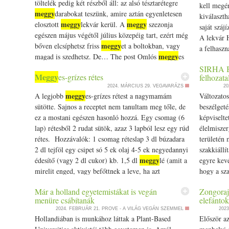
töltelék pedig két részből áll: az alsó tésztarétegre
kell megé
meggy
darabokat teszünk, amire aztán egyenletesen
kiválaszth
meggy
meggy
elosztott
lekvár kerül. A
szezonja
saját száj
egészen május végétől július közepéig tart, ezért még
A lekvár H
meggy
bőven elcsíphetsz friss
et a boltokban, vagy
a felhaszn
meggy
magad is szedhetsz. De… The post Omlós
es
főzés sorá
pite: enyhén sós tésztájától lesz különleges appeared
SIRHA Bu
dzsemnek,
Meggy
es-grízes rétes
felhozata
first on Prove.hu.
lesz. Egé
2024. MÁRCIUS 29.
VEGAVARÁZS
20
gyümölcsb
meggy
A legjobb
es-grízes rétest a nagymamám
Változatos
gyümölcsd
sütötte. Sajnos a receptet nem tanultam meg tőle, de
beszélget
megmosott
ez a mostani egészen hasonló hozzá. Egy csomag (6
képviselte
és lass tű
lap) rétesből 2 rudat sütök, azaz 3 lapból lesz egy rúd
élelmisze
sűrűséget 
rétes. Hozzávalók: 1 csomag réteslap 3 dl búzadara
területén
szükség, p
2 dl tejföl egy csipet só 5 ek olaj 4-5 ek negyedannyi
szakkiáll
automatár
meggy
édesítő (vagy 2 dl cukor) kb. 1,5 dl
lé (amit a
egyre kevé
felforralá
mirelit enged, vagy befőttnek a leve, ha azt
hogy a sz
gyümölcsp
meggy
használunk) 2×45 dkg mirelit magozott
díjazottak
nem párol
Már a holland egyetemistákat is vegán
Zongoraj
(befőtt is lehet) Egy tálban elkeverem a töltelékhez
Budapest
köszönhető
menüre csábítanák
elefántok
valókat: a búzadarát, a tejfölt, a sót, az olajat, az
összefogás
de az íze 
2024. FEBRUÁR 21.
PROVE - A VILÁG VEGÁN SZEMMEL
202
meggy
édesítőt és a
levét. Nem legyen túl száraz, de
közösség a
Hollandiában is munkához láttak a Plant-Based
Először az
turmixolj
folyós sem, inkább krémes, könnyen kanalazható.