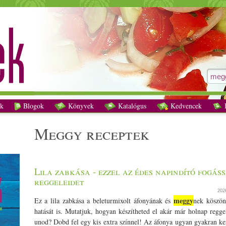
meggy receptek - Vegetáriánus receptek
k
Blogok
Könyvek
Katalógus
Kedvencek
K
meggy receptek
Lila zabkása - ezzel az édes napindító fogáss
reggeleidet
202
meggy
Ez a lila zabkása a beleturmixolt áfonyának és
nek köszön
hatását is. Mutatjuk, hogyan készítheted el akár már holnap regge
unod? Dobd fel egy kis extra színnel! Az áfonya ugyan gyakran ker