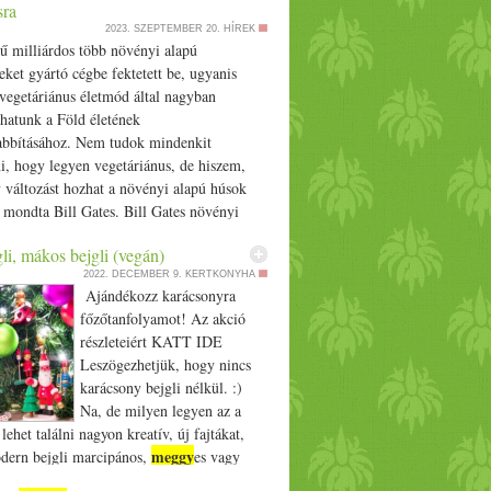
ra
vegeket egy nagyobb lábosba vagy dobozba
hu.
2023. SZEPTEMBER 20.
HÍREK
s alaposan betakargatod egy-két pléddel.
ű milliárdos több növényi alapú
bb csak 3 nap múlva nézel rá és szeded ki.
eket gyártó cégbe fektetett be, ugyanis
főzőautomatád, az üvegeket az automata
 vegetáriánus életmód által nagyban
 programjával hőkezeled. Végezetül
hatunk a Föld életének
nektek átadni egy tippet, amelyet
bbításához. Nem tudok mindenkit
r György séf, a Kaldeneker Lekvárosház
i, hogy legyen vegetáriánus, de hiszem,
sa osztott meg velem: tegyél a dzsembe egy
 változást hozhat a növényi alapú húsok
msavat, hogy megőrizd a gyümölcs friss
 mondta Bill Gates. Bill Gates növényi
 gyártó cégbe fektetett be, mivel […] The
li, mákos bejgli (vegán)
Gates: Minden gazdag országnak át kell
2022. DECEMBER 9.
KERTKONYHA
100%-ban szintetikus marhahúsra appeared
Ajándékozz karácsonyra
ilantropikum.com.
főzőtanfolyamot! Az akció
részleteiért KATT IDE
Leszögezhetjük, hogy nincs
karácsony bejgli nélkül. :)
Na, de milyen legyen az a
lehet találni nagyon kreatív, új fajtákat,
meggy
odern bejgli marcipános,
es vagy
. De nekem akkor is a legigazibb a