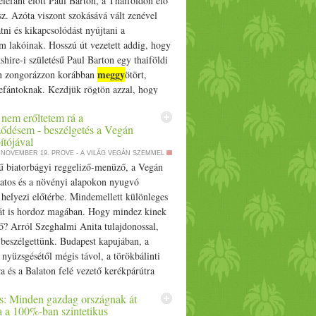
lefánt előtt Paul Barton, a Thaiföldön élő
kség befőzőautomatára, a dzsemfixek
z. Azóta viszont szokásává vált zenével
sán leírt módon járunk el. Lekvárok,
tni és kikapcsolódást nyújtani a
zesítése Édesítés Egyéni, hogy ki mennyire
 lakóinak. Hosszú út vezetett addig, hogy
desen. Vannak, akik semmilyen édesítőt nem
kshire-i születésű Paul Barton egy thaiföldi
, erre is lehetőség van. Meg kell jegyezni,
meggy
n zongorázzon korábban
ötört,
 az esetben a lekvár a jó választás, mert a
lefántoknak. Kezdjük rögtön azzal, hogy
aló sűrítéstől jóval édesebb. Ha édesíteni
m volt egyszerű… The post
 többféle lehetőséged van: tehetsz bele
 nem erőltetem rá a
tékkal gyógyítja a menhelyi elefántok
dcukrot, de akár eritritet vagy negyedannyi
ődésem - beszélgetés a Vegán
a művész appeared first on Prove.hu.
ttesítőt is. Fűszerezés Vannak, akik
ítójával
fűszert vagy más ízesítőt adni a
. NOVEMBER 19.
PROVE - A VILÁG VEGÁN SZEMMEL
oz, dzsemekhez, ez megint szabadon
ű biatorbágyi reggeliző-menüző, a Vegán
. A fahéj és a szegfűszeg remekül passzol
datos és a növényi alapokon nyugvó
ümölcshöz, de használhatsz akár friss
helyezi előtérbe. Mindemellett különleges
gy citromfüvet, az epret pedig nagyon
át is hordoz magában. Hogy mindez kinek
gy-két tányér bodzavirág. Klasszikus
ő? Arról Szeghalmi Anita tulajdonossal,
meggy
a csoki és a
vagy a fehércsokis
 beszélgettünk. Budapest kapujában, a
rtósítás Ha dzsemet főzöl, egyszerű
nyüzsgésétől mégis távol, a törökbálinti
n, a pektin vagy dzsemfix csomagolásán
a és a Balaton felé vezető kerékpárútra
utasítás szerint jársz el. Lekvárfőzés esetén
Vegán Kifli ablakai. Különleges… The post
es: Minden gazdag országnak át
 száraz dunszt eljárást, ami azt jelenti,
meggy
 nem erőltetem rá a
őződésem -
ia a 100%-ban szintetikus
ró lekvárt üvegekbe rakod, jól lezárod,
s a Vegán Kifli alapítójával appeared first