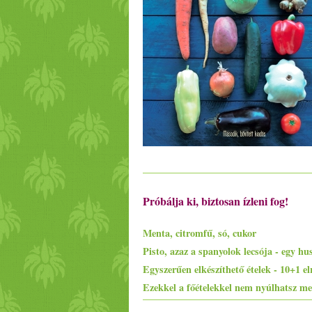
Próbálja ki, biztosan ízleni fog!
Menta, citromfű, só, cukor