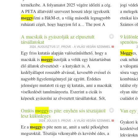
termékeibe. A folyamatot 2025 végére időzíti a cég.
jogi védel
A PETA állatvédő szervezet hosszú ideje igyekszik
a melegek
meggy
őzni a H&M-et, a világ második legnagyobb
etnikai ki
ruházati cégét, hogy hagyjon fel a… The post A
Számos ol
H&M nem használ többé új kopasztásból származó
post Az et
A macskák is gyászolják az elpusztult
9 különle
tollat és pelyhet appeared first on Prove.hu.
vadászokat
társállatokat
spenótos
first on P
2024. AUGUSZTUS 17.
PROVE - A VILÁG VEGÁN SZEMMEL
2
Meggy
Egy friss kutatás alapján valószínűsíthető, hogy a
es,
meggy
macskák is
ászolják a velük egy háztartásban
csak néhán
élő állatok elvesztését - a kutyákét is. A
a válogat
kedélyállapot rosszabb alvással, kevesebb evéssel és
sósra vag
nagyobb figyelemigénnyel jár együtt. Érdekes
kombináció
jelenségre mutatott rá egy új kutatás, ami a macskák
találsz ol
viselkedését tanulmányozta. Eszerint a cicák is
olyan süt
képesek gyászolni az elvesztett társállatokat. Sőt,
családot 
még… The post A macskák is gyászolják az
The post 9
meggy
Omlós
es pite: enyhén sós tésztájától
Van egy 
elpusztult társállatokat appeared first on Prove.hu.
spenótos-
lesz különleges
Gyakori k
2024. JÚLIUS 5.
PROVE - A VILÁG VEGÁN SZEMMEL
meggy
Ez a
es pite nem az, amit a sarki pékségben
kezdetéve
megszoktál. Tésztája vékonyabb és kevésbé édes, a
lekvárokna