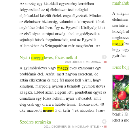
marhahús
Az ország egy kétoldali egyezmény keretében
majd az ü
on Prove.
felgyorsítaná az új élelmiszer-technológiai
helyezed é
A világhír
eljárásokkal készült ételek engedélyezését. Mindezt
Legközele
élelmiszer
az élelmiszer-biztonság, valamint a környezeti károk
Ha van be
szerinte a
enyhítése érdekében. Így az Egyesült Királyság lehet
megfelelő
hozzájárul
az első olyan európai ország, ahol engedélyezik a
szeretnék 
meghossza
sejtalapú húsok forgalmazását, ami az Egyesült
Kaldeneke
meggy
őzn
Államokban és Szingapúrban már megtörtént. Az
tulajdono
hogy nagy
Aleph Farms, egy izraeli élelmiszergyártó az első…
pici citro
gyártása –
meggy
Nyári
leves, főzés nélkül
meggy
The post Az Egyesült Királyság
orsítaná a
színét.
alapú húst
2023. JÚLIUS 8.
VEGAVARÁZS
sejtalapú húsok engedélyezését appeared first on
Diós bejg
meggy
post Bill 
A gyümölcsleves vagy
leves számomra egy
Prove.hu.
állnia a 
problémás étel. Azért, mert nagyon szeretem, de
first on F
aztán elkészítem és még fél napot kell várni, hogy
kihűljön, márpedig nyáron a behűtött gyümölcsleves
az igazi. Ebből aztán elegem lett, gondoltam egyet és
csináltam egy főzés nélküli, nyári változatot, amit
elég csak egy órára a hűtőbe tenni. Hozzávalók: 40
meggy
dkg magozott
5 dl kefír 4 ek nádcukor (vagy
bejgli? Ki 
meggy
más édesítőszer) A
felét a kefírrel és a
lehet a m
Szedres tortácska
nádcukorral krémesre turmixoljuk. Ha túl sűrű, egy
sütőtökös.
2021. DECEMBER 28.
MINDENNAPI ÉTELEINK
kevés vízzel higítjuk. Jól lehűtjük, tálalásnál pedig a