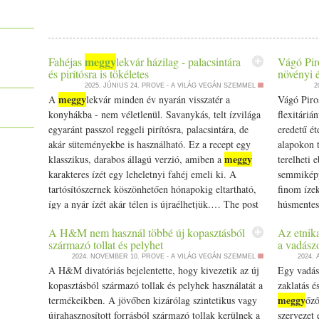
meggy
Fahéjas
lekvár házilag - palacsintára
Vágó Piro
és pirítósra is tökéletes
növényi é
2025. JÚNIUS 24.
PROVE - A VILÁG VEGÁN SZEMMEL
2
meggy
A
lekvár minden év nyarán visszatér a
Vágó Piro
konyhákba - nem véletlenül. Savanykás, telt ízvilága
flexitáriá
egyaránt passzol reggeli pirítósra, palacsintára, de
eredetű ét
akár süteményekbe is használható. Ez a recept egy
alapokon t
meggy
klasszikus, darabos állagú verzió, amiben a
terelheti 
karakteres ízét egy leheletnyi fahéj emeli ki. A
semmiképp
tartósítószernek köszönhetően hónapokig eltartható,
finom ízek
így a nyár ízét akár télen is újraélhetjük.… The post
húsmentes
meggy
Fahéjas
lekvár házilag - palacsintára és
The post V
A H&M nem használ többé új kopasztásból
Az etnik
pirítósra is tökéletes appeared first on Prove.hu.
növényi ét
származó tollat és pelyhet
a vadászo
Prove.hu.
2024. NOVEMBER 10.
PROVE - A VILÁG VEGÁN SZEMMEL
2024.
A H&M divatóriás bejelentette, hogy kivezetik az új
Egy vadász
kopasztásból származó tollak és pelyhek használatát a
zaklatás é
meggy
termékeikben. A jövőben kizárólag szintetikus vagy
őző
újrahasznosított forrásból származó tollak kerülnek a
szervezet 