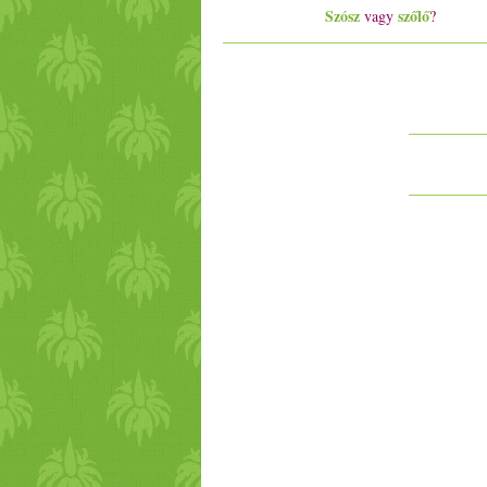
Szósz
szőlő
vagy
?