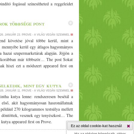
ndító fogással színesítheted a reggeleidet
rok többsége pont
26. JANUÁR 23.
PROVE - A VILÁG VEGÁN SZEMMEL
end követése jóval többe kerül, mint a
, mennyibe kerül egy átlagos hagyományos
 a hazai szupermarketárak alapján. Jöjjön a
ól korábban már többször… The post Sokat
ak hiszi ezt a módszert appeared first on
iselkedik, mint egy kutya
026. JANUÁR 11.
PROVE - A VILÁG VEGÁN SZEMMEL
intha kutya lenne: rendszeresen besétál a
első, akit hagyományosan haszonállatnak
 például 270 kilogrammos testsúlya mellett
y döntöttek, vesznek egy tenyészkost… The
y kutya appeared first on Prove.
Ez az oldal cookie-kat használ