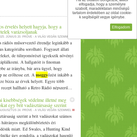
Ha az oldalon böngészik, akkor
elfogadja, hogy a személyre
szabott, maradéktalan minőségű
tartalom érdekében az oldal cookie-
k segítségét vegye igénybe.
s érvelés helyett hagyja, hogy a
Elfogadom
telek varázsoljanak
025. JÚNIUS 20.
PROVE - A VILÁG VEGÁN SZEMMEL
s rádiós műsorvezető étrendje leginkább a
nus kategóriába sorolható. Fogyaszt állati
eleket, de túlnyomórészt igyekszik növényi
áplálkozni. A hallgatóit is finoman
ebbe az irányba, bár arra ügyel, hogy
meggy
 ne erőltesse ezt. A
őzést inkább a
re bízza az érvek helyett. Egyre több
 recept hallható a Retro Rádió népszerű…
ágó Piros érvelés helyett hagyja, hogy a
ai kisebbségek védelme illetné meg
elek varázsoljanak appeared first on
kat egy brit vadásztársaság szerint
 AUGUSZTUS 24.
PROVE - A VILÁG VEGÁN SZEMMEL
társaság szerint a brit vadászokat számos
s hátrányos megkülönböztetés éri
désük miatt. Ed Swales, a Hunting Kind
elnöke úgy gondolja, a vadászokat hasonló