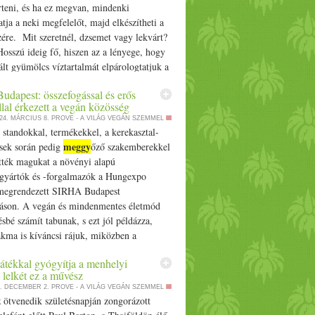
rteni, és ha ez megvan, mindenki
atja a neki megfelelőt, majd elkészítheti a
ízére. Mit szeretnél, dzsemet vagy lekvárt?
osszú ideig fő, hiszen az a lényege, hogy
ált gyümölcs víztartalmát elpárologtatjuk a
n. Éppen ezért intenzívebb az íze, mint a
dapest: összefogással és erős
 viszont a végeredmény kisebb mennyiség
llal érkezett a vegán közösség
sz gyümölcsből vagy nagyobbra vágott
24. MÁRCIUS 8.
PROVE - A VILÁG VEGÁN SZEMMEL
ől készül, így maradhatnak benne
 standokkal, termékekkel, a kerekasztal-
arabok. A tennivalód egyszerű: a
meggy
ések során pedig
őző szakemberekkel
, megtisztított gyümölcsöt lábosba rakod
tték magukat a növényi alapú
zön, kevergetve addig főzöd, amíg a kívánt
rgyártók és -forgalmazók a Hungexpo
eléri. Tartósításához hőkezelésre van
 megrendezett SIRHA Budapest
éldául száraz dunsztra vagy befőző
ításon. A vegán és mindenmentes életmód
a. A dzsem Elég rövid ideig főzni,
sbé számít tabunak, s ezt jól példázza,
s után pár percig, hiszen a sűrítéshez
akma is kíváncsi rájuk, miközben a
ektint vagy dzsemfixet használunk, így
 között is helyet kaptak. A SIRHA
ogtatjuk el a gyümölcs víztartalmát. Ennek
átékkal gyógyítja a menhelyi
, a HORECA… The post SIRHA Budapest:
en mennyiségre több lesz, mint a lekvár,
 lelkét ez a művész
sal és erős felhozatallal érkezett a vegán
kissé kevésbé intenzív. Általában
3. DECEMBER 2.
PROVE - A VILÁG VEGÁN SZEMMEL
ppeared first on Prove.hu.
 ötvenedik születésnapján zongorázott
ák, így nem marad benne gyümölcsdarab.