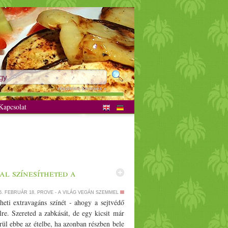
részletes keresés »
apcsolat
al színesítheted a
6. FEBRUÁR 18.
PROVE - A VILÁG VEGÁN SZEMMEL
heti extravagáns színét - ahogy a sejtvédő
lre. Szereted a zabkását, de egy kicsit már
ül ebbe az ételbe, ha azonban részben bele