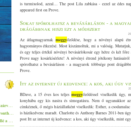
is turmixolod, azzal… The post Lila zabkása - ezzel az édes napi
appeared first on Prove.
Sokat spórolhatsz a bevásárláson - a magya
drágábbnak hiszi ezt a módszert
20
meggy
Az átlagmagyarnak
őződése, hogy a növényi alapú étr
hagyományos étkezésé. Most kiszámoltuk, mi a valóság. Mutatjuk
és egy teljes értékű növényi bevásárlókosár egy hétre és két főre
Prove nagy kosárkísérlete! A növényi étrend jótékony hatásair
spórolhatsz a bevásárláson - a magyarok többsége pont drágábbn
Prove.
Itt az internet új kedvence: a kos, aki úgy v
2
meggy
BDave, a 15 éves kos teljes
őződéssel viselkedik úgy, m
konyhába egy kis nasira és simogatásra. Nem ő ugyanakkor az 
Pisto, azaz a spanyolok lecsója - egy huszárvágással tesszük laktatóbbá
címkéznek, ő mégis háziállatként viselkedik: Esther, a csodamalac
Egyszerűen elkészíthető ételek - 10+1 elronthatatlan recept kezdő konyhatündéreknek
is házikedvenc maradt. Charlotte és Anthony Barnes 2011-ben úg
post Itt az internet új kedvence: a kos, aki úgy viselkedik, mint eg
Ezekkel a főételekkel nem nyúlhatsz mellé a hőségben - 5+1 kánikularecept