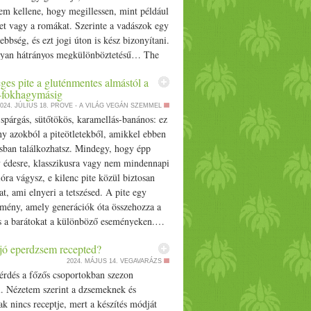
em kellene, hogy megillessen, mint például
et vagy a romákat. Szerinte a vadászok egy
sebbség, és ezt jogi úton is kész bizonyítani.
yan hátrányos megkülönböztetésű… The
nikai kisebbségek védelme illetné meg a
ges pite a gluténmentes almástól a
 egy brit vadásztársaság szerint appeared
-fokhagymásig
rove.hu.
024. JÚLIUS 18.
PROVE - A VILÁG VEGÁN SZEMMEL
 spárgás, sütőtökös, karamellás-banános: ez
y azokból a piteötletekből, amikkel ebben
ásban találkozhatsz. Mindegy, hogy épp
y édesre, klasszikusra vagy nem mindennapi
ra vágysz, e kilenc pite közül biztosan
yat, ami elnyeri a tetszésed. A pite egy
emény, amely generációk óta összehozza a
és a barátokat a különböző eseményeken.…
 különleges pite a gluténmentes almástól a
jó eperdzsem recepted?
fokhagymásig appeared first on Prove.hu.
2024. MÁJUS 14.
VEGAVARÁZS
érdés a főzős csoportokban szezon
l. Nézetem szerint a dzsemeknek és
k nincs receptje, mert a készítés módját