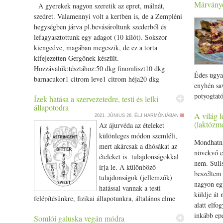
Márvány
hagyomány
A gyerekek nagyon szeretik az epret, málnát,
meggy
megmaradt
ből teszünk a turmixolt levesbe.
bejglimre
szedret. Valamennyi volt a kertben is, de a Zempléni
Kedvünk szerint ízesíthetjük egy csipet őrölt fahéjjal
konyharaj
hegységben járva pl.bevásároltunk szederből és
vagy frissen reszelt citromhéjjal.
szakasztot
lefagyasztottunk egy adagot (10 kilót). Sokszor
anyukája s
kiengedve, magában megeszik, de ez a torta
büszke va
kifejezetten Gergőnek készült.
közül leg
Hozzávalók:tésztához:50 dkg finomliszt10 dkg
Édes ugya
figyelj, h
barnacukor1 citrom leve1 citrom héja20 dkg
enyhén sa
rúdhoz mér
margarin2 dl növényi tej Krémhez: 2 Dr Oetker
potyogtat
Ízek hatása a szervezetedre, testi és lelki
akkor a t
vegán tejföl 2 dl Schlagafix vagy Alpro növényi
meggy
sze
állapotodra
meggy
két kis rú
felverhető tejszín 1 kg szeder /­­málna/­­eper/­­
/­­
A világ l
Gyorsan el
2021. JÚNIUS 26.
ÉLJ HARMÓNIÁBAN
kókuszzsír
ribizli/­­gyümölcsporcukor- ízlés szerint Elkészítés:A
(laktózm
Az ájurvéda az ételeket
finom. A k
szárított 
tészta alapanyagait összekeverjük és 6 kisebb
különleges módon szemléli,
recept Ho
- 75 g por
pitécskét (vagy 1 nagyot) formázunk. A közepét
Mondhatná
mert akárcsak a dhósákat az
fehér lisz
csomag van
alaposan lenyomkodjuk és 180 fokon kb 15 perc alatt
növekvő ep
ételeket is tulajdonságokkal
kiőrlésű l
héja - 1/­
kisütjük. Amikor kihűlt, belekeverjük az előzetesen
nem. Sulis
írja le. A különböző
vagy barna
g porcukor
összekevert tejfölt+felvert habot+összetört
beszéltem
tulajdonságok (jellemzők)
szódabika
vaníliás c
szedret+cukrot. Most a fotó miatt került rá
nagyon eg
hatással vannak a testi
Angliában 
1/­­4 citr
szederlekvár is, de ez máskor a krémbe megy bele :-
küldje át 
felépítésünkre, fizikai állapotunkra, általános elme
használjuk
Elkészítés
D
alatt elfo
állapotunkra és a tudatosságunkra. A rasa az
ek kakaó 
fahéjrudat
inkább epe
Somlói galuska vegán módra
ájurvédában az egyik legjelentősebb terápiás
Nedves hoz