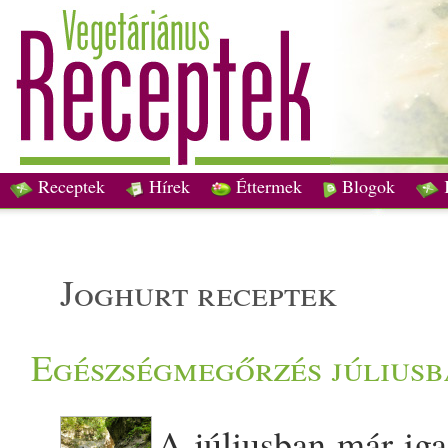
Receptek
Hírek
Éttermek
Blogok
joghurt receptek
Egészségmegőrzés júliusb
A júliusban már iga