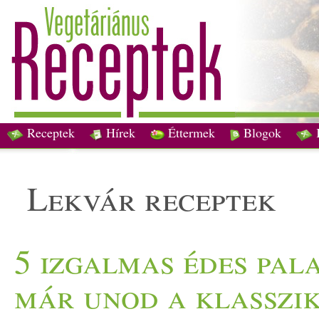
Receptek
Hírek
Éttermek
Blogok
lekvár receptek
5 izgalmas édes pal
már unod a klasszi