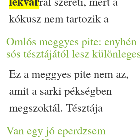
lekvár
ral szereti, mert a
klasszikus, darabos állagú
kókusz nem tartozik a
verzió, amiben a meggy
kedvencei közé, de ezzel a
Omlós meggyes pite: enyhén
karakteres ízét egy leheletny
Naked Noble krémmel és a
sós tésztájától lesz különlege
fahéj emeli ki. A
csokit kókusszal megszórva
Ez a meggyes pite nem az,
tartósítószernek
is igen finom, próbáljátok ki.
amit a sarki pékségben
köszönhetően hónapokig
Vagy el tudom képzelni
megszoktál. Tésztája
eltartható, így a nyár ízét aká
málnás csokoládékrémmel
vékonyabb és kevésbé édes, 
Van egy jó eperdzsem
télen is újraélhetjük.… The
töltve, és a tetején lévő