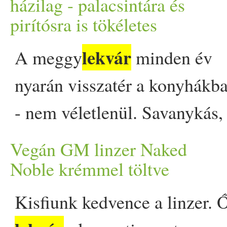
gyerekkorunk vasárnapi eb
házilag - palacsintára és
pirítósra is tökéletes
vegán változatban minden 
lekvár
A meggy
minden év
post Habkönnyű, édes noszt
nyarán visszatér a konyhákb
biztosan elvarázsol appeared 
- nem véletlenül. Savanykás,
telt ízvilága egyaránt passzol
Vegán GM linzer Naked
reggeli pirítósra, palacsintára
Noble krémmel töltve
de akár süteményekbe is
Kisfiunk kedvence a linzer. 
használható. Ez a recept egy