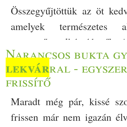
Összegyűjtöttük az öt kedv
amelyek természetes a
egyszerűen elkészíthetők. 
Narancsos bukta gy
úgy van vele, hogy a pala
lekvár
ral - egysze
l
alapokon kerülhet kakaó,
frissítő
azonban ezeket már uno
Maradt még pár, kissé sz
töltelékarzenálodat, mu
frissen már nem igazán élv
kísérletezhetsz. Egy fon