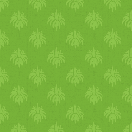
idény
zöldség
ekkel,
retek
kel,
hagymával, u
bor
kával, stb.
Édességek:
Gyümölcs
ökből
és
olajos
mag
okból készült
finomságok, amelyekkel
lelki
ismeret furdalás nélkül
kényeztetheted
mag
ad.
Liszt
,
tojás
és
tejtermék
nélkül
készülnek,
egészséges
ek és