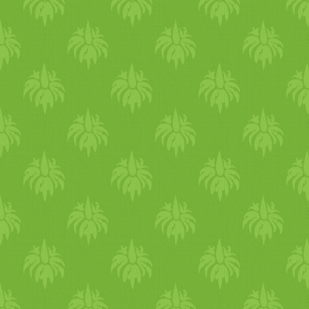
finomak. Aszalványok:
Teljesen ki
szárított
kenyerek
kréker
ek,
müzli
k,
müzli
-
szeletek,
édes
ek és/­vagy
só
sak, melyek 1 hónapig
eltarthatóak. Teljesen ki
vannak szárítva, így az
étvágyunkat
gyors
an