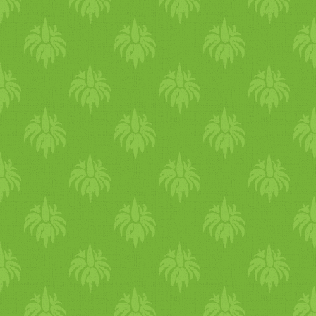
csillapítják egy pohár tiszta
víz
zel együtt!