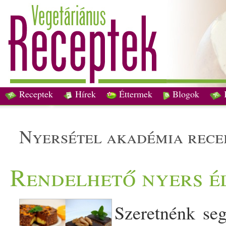
Receptek
Hírek
Éttermek
Blogok
nyersétel akadémia rece
Rendelhető nyers é
Szeretnénk se