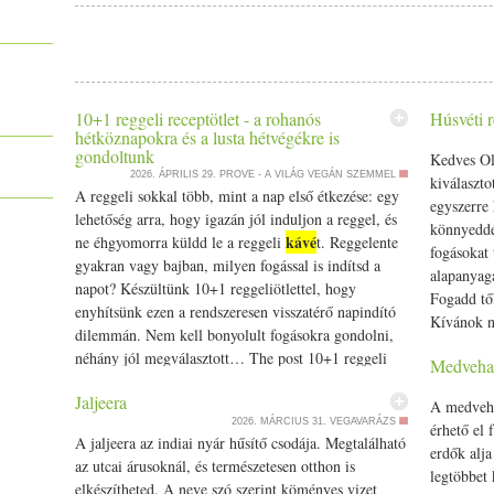
10+1 reggeli receptötlet - a rohanós
Húsvéti 
hétköznapokra és a lusta hétvégékre is
gondoltunk
Kedves Ol
2026. ÁPRILIS 29.
PROVE - A VILÁG VEGÁN SZEMMEL
kiválaszto
A reggeli sokkal több, mint a nap első étkezése: egy
egyszerre
lehetőség arra, hogy igazán jól induljon a reggel, és
könnyeddé
kávé
ne éhgyomorra küldd le a reggeli
t. Reggelente
fogásokat 
gyakran vagy bajban, milyen fogással is indítsd a
alapanyaga
napot? Készültünk 10+1 reggeliötlettel, hogy
Fogadd től
enyhítsünk ezen a rendszeresen visszatérő napindító
Kívánok ne
dilemmán. Nem kell bonyolult fogásokra gondolni,
húsvéti ü
néhány jól megválasztott… The post 10+1 reggeli
Medveha
szelet tra
receptötlet - a rohanós hétköznapokra és a lusta
tejszínes 
Jaljeera
hétvégékre is gondoltunk appeared first on Prove.
A medveha
paprika 2
2026. MÁRCIUS 31.
VEGAVARÁZS
érhető el 
1/­­3 teásk
A jaljeera az indiai nyár hűsítő csodája. Megtalálható
erdők alja
1/­­2 teás
az utcai árusoknál, és természetesen otthon is
legtöbbet 
paprikát 
elkészítheted. A neve szó szerint köményes vizet