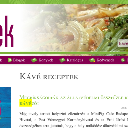
kávé receptek - Vegetáriánus receptek
k
Blogok
Könyvek
Katalógus
Kedvencek
K
kávé receptek
Megbírságolták az állatvédelmi össztűzbe k
kávé
zót
2026
Még tavaly tartott helyszíni ellenőrzést a MiniPig Cafe Budape
Hivatal, a Pest Vármegyei Kormányhivatal és az Érdi Járási H
összességében arra jutottak, hogy a hely működése állatvédelmi