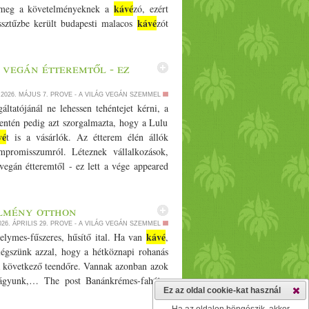
kávé
l meg a követelményeknek a
zó, ezért
kávé
ssztűzbe került budapesti malacos
zót
 vegán étteremtől - ez
2026. MÁJUS 7.
PROVE - A VILÁG VEGÁN SZEMMEL
gáltatójánál ne lehessen tehéntejet kérni, a
mentén pedig azt szorgalmazta, hogy a Lulu
vé
t is a vásárlók. Az étterem élén állók
promisszumról. Léteznek vállalkozások,
egán étteremtől - ez lett a vége appeared
élmény otthon
026. ÁPRILIS 29.
PROVE - A VILÁG VEGÁN SZEMMEL
kávé
ymes-fűszeres, hűsítő ital. Ha van
,
légszünk azzal, hogy a hétköznapi rohanás
a következő teendőre. Vannak azonban azok
vágyunk,… The post Banánkrémes-fahéjas
Ez az oldal cookie-kat használ