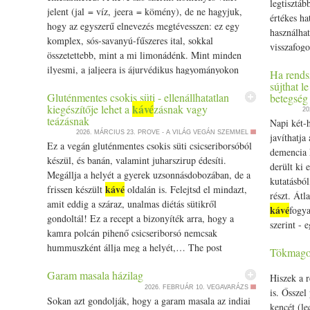
legtisztáb
krémsajtot
jelent (jal = víz, jeera = kömény), de ne hagyjuk,
értékes ha
és a kurku
hogy az egyszerű elnevezés megtévesszen: ez egy
használhat
félretessz
komplex, sós-savanyú-fűszeres ital, sokkal
visszafog
tepsibe r
összetettebb, mint a mi limonádénk. Mint minden
emésztést 
és három o
ilyesmi, a jaljeera is ájurvédikus hagyományokon
Ha rends
segítik a
pár percig
alapul. Nem csupán a szomjoltás a célja, hanem a
sújthat l
ételek mel
Kissé hag
Gluténmentes csokis süti - ellenállhatatlan
betegség
szervezet támogatása a nehéz, párás hőségben. Ez az
a szerveze
kávé
kiegészítője lehet a
zásnak vagy
felvágott 
20
ital egy igazi bomba: a benne lévő római kömény, a
keringést.
teázásnak
Napi két-
krémet, és
gyömbér és a fekete só serkenti a gyomorsav
antibakteri
2026. MÁRCIUS 23.
PROVE - A VILÁG VEGÁN SZEMMEL
javíthatja
hűtőbe tes
termelődését, megszünteti a puffadást és a
Ez a vegán gluténmentes csokis süti csicseriborsóból
megújulás
demencia k
vágjuk. H
teltségérzetet. Ezért is isszák gyakran nagyobb
készül, és banán, valamint juharszirup édesíti.
Hozzávalók
derült ki 
csicseribor
étkezés előtt. Számomra minden korty egy indiai
Megállja a helyét a gyerek uzsonnásdobozában, de a
evőkanál 
kutatásbó
kávé
skaná
kaland, az utca zajával, a riksások hangjával, és az
kávé
frissen készült
oldalán is. Felejtsd el mindazt,
élesztő 1
részt. Átl
csipet őröl
árusok alkudozásával. Benne van a pirított fűszerek
amit eddig a száraz, unalmas diétás sütikről
nagy tálba
kávé
fogya
(kala nam
mélysége, a menta hűvössége, a fekete só különleges
gondoltál! Ez a recept a bizonyíték arra, hogy a
a sót. Bel
szerint - 
tojásment
karaktere és az amchur (mangópor) gyümölcsös
kamra polcán pihenő csicseriborsó nemcsak
olajat és 
rendszeres
hozzávalók
fanyarsága. Hozzávalók a házi fűszerkeverékhez: 2
hummuszként állja meg a helyét,… The post
ragacsos t
Tökmago
rád ez az 
turmixolju
evőkanál római kömény 1 teáskanál fekete bors 1
Gluténmentes csokis süti - ellenállhatatlan
liszttel v
on Prove.
erősödnek,
teáskanál édeskömény 1 teáskanál szegfűszeg 2
Garam masala házilag
kávé
kiegészítője lehet a
zásnak vagy teázásnak
Hiszek a 
finomra v
vajas tész
evőkanál szárított mentalevél 2 evőkanál amchur por
2026. FEBRUÁR 10.
VEGAVARÁZS
appeared first on Prove.
is. Ősszel
tésztába. 
teljes kiőr
Sokan azt gondolják, hogy a garam masala az indiai
(szárított mangópor) fél evőkanál fekete só 1
kencét (le
pihentetjü