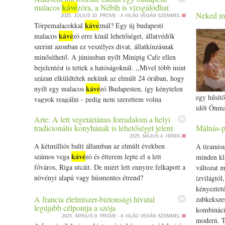
mindenké
kávé
malacos
zóra, a Nébih is vizsgálódhat
főni. Amikor forr, kisebbre vesszük a lángot, és
Neked me
Megerősít
2025. JÚLIUS 10.
PROVE - A VILÁG VEGÁN SZEMMEL
lefedjük az edényt. Amikor megpuhul a köles,
kávé
Törpemalacokkal
znál? Egy új budapesti
szankciók
levesszük a tűzről, és hagyjuk kihűlni. Közben
kávé
malacos
zó erre kínál lehetőséget, állatvédők
ügyében ap
megmossuk a cukkinit, levágjuk a két végét, és a
szerint azonban ez veszélyes divat, állatkínzásnak
nagy lyukú reszelőn lereszeljük. Egy serpenyőben
minősíthető. A júniusban nyílt Minipig Cafe ellen
felmelegítjük az olajat, beleszórjuk az asafoetidát és a
bejelentést is tettek a hatóságoknál. ,,Mivel több mint
pirospaprikát. Elkeverjük, majd hozzáadjuk a
százan elküldtétek nekünk az elmúlt 24 órában, hogy
cukkinit. Megborsozzuk, megsózzuk, és kevergetve
kávé
nyílt egy malacos
zó Budapesten, így kénytelen
addig pirítjuk, amíg a leve el nem fő. Ha elkészült,
egy hűsítő
vagyok reagálni - pedig nem szerettem volna
ezt is hagyjuk kihűlni. Amikor a köles és a cukkini is
időt Önma
ingyen… The post Állatvédelmi össztűz zúdult egy
kihűlt, összegyúrjuk őket, és gombócokat formázunk
szeretnél 
Arte: A lett vegetáriánus forradalom a helyi
kávé
budapesti malacos
zóra, a Nébih is vizsgálódhat
belőlük. A tejfölbe egy csipet sót és apróra vágott
tradicionális konyhának is lehetőséget jelent
Málnás-pi
változtatn
appeared first on Prove.hu.
friss kaprot keverünk, és ezzel tálaljuk a
2025. MÁJUS 4.
HÍREK
lelkedhez
A kétmilliós balti államban az elmúlt években
A tiramisu
kölesgombócokat.
írtam. Ez
kávé
számos vega
zó és étterem lepte el a lett
minden kla
is lehet a 
főváros, Riga utcáit. De miért lett ennyire felkapott a
változat 
támogató.
növényi alapú vagy húsmentes étrend?
ízvilágtól
kiegyensúl
kényezteté
Megrendelé
A francia élelmiszer-biztonsági hivatal
zabkekszes
www.eljha
legújabb célpontja a szója
kombináci
nyaralásr
2025. ÁPRILIS 9.
PROVE - A VILÁG VEGÁN SZEMMEL
modern. Tö
most otth