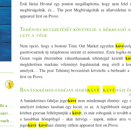
Érdi Járási Hivatal egy ponton megállapította, hogy nem fele
megbírságolták, és… The post Megbírságolták az állatvédelmi ö
appeared first on Prove.
Tehéntej bevezetését követelte a bérbeadó a
lett a vége
kávé
Nem opció, hogy a bostoni Time Out Market egyetlen
szol
gasztrocsarnok új tulajdonosa szerint ez nonszensz. Ezen logika 
ká
Green vegán étteremben választhassanak tehéntejjel készült
meglehetősen markáns véleményt fogalmaztak meg erről a kom
amelyek… The post Tehéntej bevezetését követelte a bérbeadó a v
first on Prove.
kávé
kávé
Banánkrémes-fahéjas jeges
:
házi 
2
kávé
A banánkrémes-fahéjas jeges
nem mindennapi élmény: egy sel
Ezekkel a főételekkel nem nyúlhatsz mellé a hőségben - 5+1 kánikularecept
amelyért érdemes lassítani egy kicsit, ez az. A legtöbbször mege
Pisto, azaz a spanyolok lecsója - egy huszárvágással tesszük laktatóbbá
kávé
közben gyorsan felhörpintjük a
t, és már robogunk is tovább 
a lassabban hömpölygő - akár hétvégi - napok, mikor arra 
Egyszerűen elkészíthető ételek - 10+1 elronthatatlan recept kezdő konyhatündéreknek
kávé
kávé
jeges
:
házi élmény otthon appeared first on Prove.