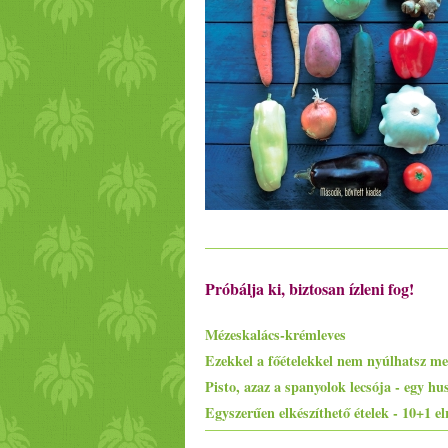
Próbálja ki, biztosan ízleni fog!
Mézeskalács-krémleves