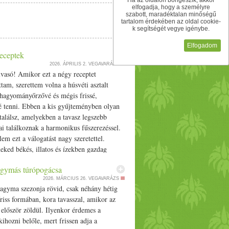
Ha az oldalon böngészik, akkor
elfogadja, hogy a személyre
szabott, maradéktalan minőségű
tartalom érdekében az oldal cookie-
k segítségét vegye igénybe.
Elfogadom
receptek
2026. ÁPRILIS 2.
VEGAVARÁZS
vasó! Amikor ezt a négy receptet
ttam, szerettem volna a húsvéti asztalt
 hagyományőrzővé és mégis frissé,
 tenni. Ebben a kis gyűjteményben olyan
találsz, amelyekben a tavasz legszebb
i találkoznak a harmonikus fűszerezéssel.
em ezt a válogatást nagy szeretettel.
ked békés, illatos és ízekben gazdag
nnepeket! Sajttekercs Hozzávalók: 9 vékony
gymás túrópogácsa
ppista sajt 6 szelet vegán felvágott 25 dkg
2026. MÁRCIUS 26.
VEGAVARÁZS
krémsajt 2 csemegeuborka 1 kisebb kápia
gyma szezonja rövid, csak néhány hétig
 evőkanál apróra vágott petrezselyemzöld
friss formában, kora tavasszal, amikor az
anál aszafoetida egy csipet őrölt fekete bors
 először zöldül. Ilyenkor érdemes a
kanál kurkuma Az uborkát és a kápia
kihozni belőle, mert frissen adja a
nagyon apró kockákra vágjuk. Hozzáadjuk a