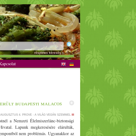
részletes keresés »
apcsolat
erült budapesti malacos
. AUGUSZTUS 4.
PROVE - A VILÁG VEGÁN SZEMMEL
stnél a Nemzeti Élelmiszerlánc-biztonsági
ivatal. Lapunk megkeresésére elárulták,
 szempontból nem problémás. Ugyanakkor az