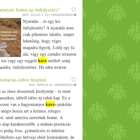
pp kompromisszumokat hordoz magában.
nnyire fontos az önfejlesztés?
ette lapunknak a… The post Nébih:
2025. JÚLIUS 4.
ÉLJ HARMÓNIÁBAN
kávé
 sem kizártak a budapesti malacos
zó
Nyaralás... és egy kis
peared first on Prove.hu.
önfejlesztés? A nyaralás nem
csak pihenésre ideális, szuper
lehetőség, hogy végre
magadra figyelj. Leülj egy fa
alá, vagy egy csendes teraszon
kávé
 tea vagy egy reggeli
mellett szánj
gadra, önfejlesztésre. Ha idén nyáron
tudatosabban jelen lenni az életedben,
sztáciás-zabos tiramisu
i, jobban kapcsolódni a testedhez és
2025. ÁPRILIS 20.
VEGAVARÁZS
 - akkor az Élj harmóniában könyvet Neked
 az olasz desszertek királynője - és mint
 a könyv nemcsak olvasmány, hanem útitárs
sszikus, időről időre új ruhát kap. Ez a
belső utadon - praktikus, letisztult és
kávé
messze van a hagyományos
s-piskótás
 Élj harmóniában - útmutató a tudatosabb,
, mégis hozza azt a krémes, réteges
yozottabb, egészségesebb élethez
st, amit annyira szeretünk benne. A
s és bővebb információ: https:/­­/­­
 alap karakteresebb, a málnás-pisztáciás
rmoniaban.hu/­­ebook Vidd magaddal a
ó pedig friss, gyümölcsös és üdítően
a, vagy ajándékozd meg vele magad, ha
kéletes egy hétvégi ebéd lezárásaként, de
on maradsz #tudatosság #éljharmóniában