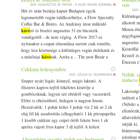
madáretetéssel appeared first on Prove.hu.
joghurtot is. Ezután csak annyi vizet adunk hozzá
vele
2025. AUGUSZTUS 16.
PROVE - A VILÁG VEGÁN SZEMMEL
fokozatosan, hogy egy jól kezelhető, kemény tésztát
Hét év után bezárja kapuit Budapest egyik
2025
tudjunk gyúrni. Lisztezett felületen egészen vékonyra
Különlege
legismertebb vegán találkozóhelye, a Flow Specialty
kinyújtjuk, tetszőleges formákra összevágjuk, majd
alkotott m
Coffee Bar & Bistro. Az Andrássy úton működő
előmelegített sütőben, körülbelül 12 perc alatt
Menza étt
kávé
zó és bisztró augusztus 31-én búcsúzik
aranybarnára sütjük. Ez a párosítás nemcsak finom,
négyfogáso
vendégeitől - de nem végleg. A Flow 2017-es
de igazi túlélőcsomag a mínuszok idején. A szezám
augusztus 
nyitásakor a csapat elmondása szerint csak remélte,
olajossága és a fűszerek tüze segít, hogy a havas tájat
Kristóffal
hogy lesz közönsége a különleges vegán ételeknek és
ne csak az ablakból csodáljuk szívesen, hanem
Kristóf és
kávé
a minőségi
nak. Azóta a… The post Bezár a
belülről is harmóniában legyünk a téllel. Jó étvágyat
Étterem e
kávé
minőségi
k és vegán ételek királya az Andrássy
és kuckózást mindenkinek!
számos ve
Cukkinis kölesgombóc
úton appeared first on Prove.hu.
Nébih: s
Kristóf g
2025. JÚLIUS 23.
VEGAVARÁZS
malacos
Szuper nyári fogás: könnyű, mégis laktató. A
is találko
2
fűszeres kapros-tejföl tökéletes kísérője a
Lakossági 
gombócoknak, legyen szó ebédről vagy vacsoráról.
indított a
Előre is elkészíthető, hidegen is nagyon finom.
(Nébih) a
Hozzávalók: 1 pohár köles 3 pohár víz 2 kk só 2 ek
ellenőrzi
olaj fél kk aszafoetida (elhagyható) 1 kk pirospaprika
állatvédel
1 kisebb cukkini egy csipet őrölt fekete bors 1 ek
zárják ki
apróra vágott friss kapor 3 dl tejföl A kölest
hiányosság
megmossuk, beleöntjük egy lábosba, felöntjük
jelenlegi 
Állatvédelmi össztűz zúdult egy budapesti
kávé
vízzel, megszórjuk 2
skanál sóval és feltesszük