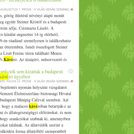
. AUGUSZTUS 7.
PROVE - A VILÁG VEGÁN SZEMMEL
s, görög ihletésű növényi alapú menüt
eg együtt Steiner Kristóf és a budapesti
erem séfje, Csizmazia László. A
s kínálat augusztus 14-ig elérhető,
9-én ráadásul személyesen is találkozhatsz
 az étteremben. Ismét összefogott Steiner
 a Liszt Ferenc téren található Menza
Kávé
?s
zó. Az újságíró, műsorvezető és
gán receptkönyv… The post Steiner
zankciók sem kizártak a budapesti
örög menüvel vár Budapesten - személyesen
kávé
zó ügyében
zhatsz vele appeared first on Prove.hu.
025. JÚLIUS 13.
PROVE - A VILÁG VEGÁN SZEMMEL
bejelentés nyomán helyszíni vizsgálatot
 Nemzeti Élelmiszerlánc-biztonsági Hivatal
 budapesti Minipig Cafeval szemben. Azt
kávé
k, hogy a malacos
zóban betartják-e az
mi és állategészségügyi előírásokat, és nem
, hogy szankciókat szabnak ki, amennyiben
okat találnak. Az állatvédők szerint a
működési forma állatjólléti szempontból