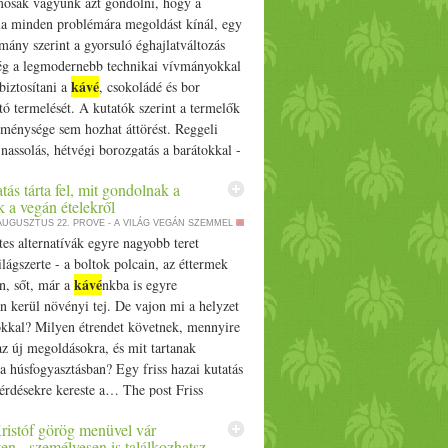
mosak vagyunk azt gondolni, hogy a
ihent egy éjszakát. Másnapra csodásan
 narancshéjat. A joghurtos keveréket a
ia minden problémára megoldást kínál, egy
 az ízek.
ntjük, beleszórjuk a diót, és az egészet
lmány szerint a gyorsuló éghajlatváltozás
zdulattal összedolgozzuk. A masszát
ég a legmodernebb technikai vívmányokkal
mába kanalazzuk, majd előmelegített sütőbe
kávé
biztosítani a
, csokoládé és bor
0 fokon 4-5 percig, majd 180 fokon
tó termelését. A kutatók szerint a termelők
20 percig sütjük. Tűpróbával ellenőrizzük,
eménysége sem hozhat áttörést. Reggeli
t-e. Amikor kivesszük a sütőből, 10 percig
i nassolás, hétvégi borozgatás a barátokkal -
n hagyjuk hűlni, így könnyebb kiszedni a
 The post Ma még a napi rutin részei -
. Amíg a muffinok hűlnek, elkészítjük a
atás tárta fel, mit gondolnak a
 luxuscikké válhatnak ezek az élelmiszerek
 a vegán ételekről
ikeverjük a mascarponét a porcukorral és a
irst on Prove.
 AUGUSZTUS 22.
PROVE - A VILÁG VEGÁN SZEMMEL
el. Ha túl sűrű, adhatunk hozzá még
s alternatívák egyre nagyobb teret
A krémet habzsákba töltjük, és a muffinok
lágszerte - a boltok polcain, az éttermek
yomjuk. Díszíthetjük ízlés szerint, például
kávé
n, sőt, már a
nkba is egyre
ggyel.
 kerül növényi tej. De vajon mi a helyzet
kkal? Milyen étrendet követnek, mennyire
az új megoldásokra, és mit tartanak
a húsfogyasztásban? Egy friss hazai kutatás
érdésekre kereste a… The post Friss
rta fel, mit gondolnak a magyarok a vegán
ristóf görög menüvel vár
appeared first on Prove.hu.
n - személyesen is találkozhatsz