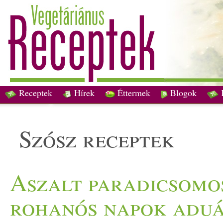
Receptek
Hírek
Éttermek
Blogok
szósz receptek
Aszalt paradicsomos
rohanós napok adu