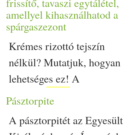
meglepően jól idézi a klass
frissítő, tavaszi egytálétel,
amellyel kihasználhatod a
pedig karakteres ízt ad 
spárgaszezont
szendvics - meglepően jól i
Krémes rizottó tejszín
first on Prove.
nélkül? Mutatjuk, hogyan
lehetséges ez! A
szósz
fehérbab
pontosan azt a
Pásztorpite
gazdag, selymes állagot
A pásztorpitét az Egyesült
hozza, amit a hagyományos