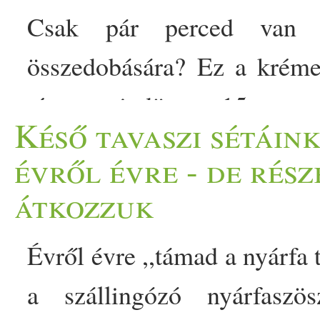
Csak pár perced van 
összedobására? Ez a kréme
tészta mindössze 15 perc a
Késő tavaszi sétáin
hangulatú étel a rohanós
évről évre - de rés
tartalmas tésztaétel, ami g
átkozzuk
választás. Az avokádó lág
Évről évre ,,támad a nyárfa 
paradicsom karaktereseb
a szállingózó nyárfaszös
paradicsomos, avokádós t