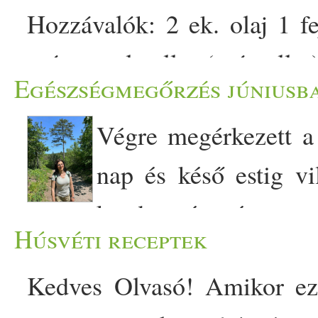
Hozzávalók: 2 ek. olaj 1 f
szár angol zeller (szárzelle
Egészségmegőrzés júniusba
paradicsom só, vegeta, kömén
Végre megérkezett a
víz 1 csokor petrezselyem
nap és késő estig v
elkészítéséhez egy nagy
kezdete és vége mut
fazékban az […]
Húsvéti receptek
dinamikáját. Nyáron a legj
Kedves Olvasó! Amikor ezt
után is világosban megyek k