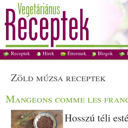
Receptek
Hírek
Éttermek
Blogok
zöld múzsa receptek
Mangeons comme les franc
Hosszú
téli
esté