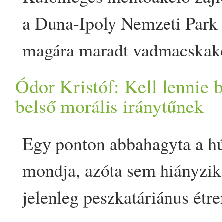
számolt be Soproni Tamás, 
a Duna-Ipoly Nemzeti Park
polgármestere a Facebookon
magára maradt vadmacskakö
kerületi csoportban indult,
egy öreg tölgyfa odvából. Az
Ódor Kristóf: Kell lennie
Bosszúálló macska juttatot
budakeszi szakemberekhez k
belső morális iránytűnek
terézvárosit - nem kért a 
Felícia nevet kapta. Védett 
Egy ponton abbahagyta a hús
appeared first on Prove.
Duna-Ipoly Nemzeti Park m
mondja, azóta sem hiányzik
Börzsönyben. A történet ak
jelenleg peszkatáriánus étr
amikor kirándulók halk nyáv