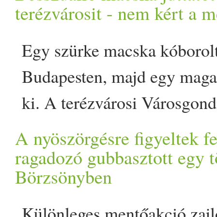
Tömegsírt találtak a magát 
terézvárosit - nem kért a 
appeared first on Prove.
Egy szürke macska kóborol
Budapesten, majd egy magas 
ki. A terézvárosi Városgon
munkatársai és a katasztróf
A nyöszörgésre figyeltek fel
helyszínre siettek, hogy bi
ragadozó gubbasztott egy t
Börzsönyben
az állatot. Carlosnak azon
terve volt. Nem mindennap
Különleges mentőakció zajl