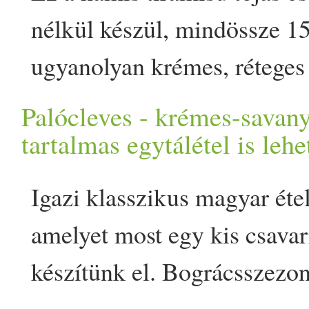
egyszerű ételkészítésnél: ez
nélkül készül, mindössze 15
igazi közösségépítő szertar
ugyanolyan krémes, réteges 
családi összejövetelről vagy
végeredmény, mint a klasszi
Palócleves - krémes-savany
hétvégéről, minden alkalom
esetében. Egy éjszaka a hű
tartalmas egytálétel is lehe
The post 10+1 étel, ami bogr
már tálalható is. A tiramisu
mentes
mind hús
appeared fi
Igazi klasszikus magyar étel
legnépszerűbb olasz desszer
amelyet most egy kis csavar
recept tojást, mascarponét é
készítünk el. Bográcsszezon
is tartalmaz -… The post Ha
kerti partik nagy kedvence l