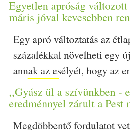
Egyetlen apróság változott 
mentes
és tojás
, villámgyors
palócleves az a fajta magyar
máris jóval kevesebben ren
appeared first on Prove.
aminek az illata azonnal 
Egy apró változtatás az étl
konyhájába repít. Egyszerr
százalékkal növelheti egy új
és laktató, mégsem érzed u
annak az esélyét, hogy az 
magad. A húst szójakockáva
mentes
hús
opciót választjá
,,Gyász ül a szívünkben - e
post Palócleves - krémes-sa
történt, hogy az állatok képé
eredménnyel zárult a Pest
tartalmas egytálétel is lehet
belőlük készült ételek melle
Prove.
Megdöbbentő fordulatot vet