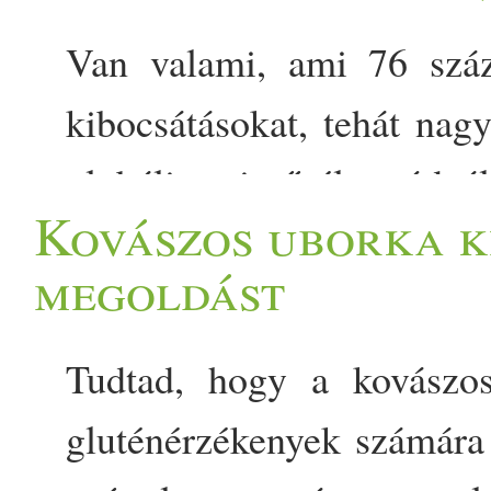
Van valami, ami 76 száz
kibocsátásokat, tehát na
globális szintű életmódvá
Kovászos uborka k
egy egészségesebb, kevés
megoldást
egészségesebb és fenntart
változást modelleztek kuta
Tudtad, hogy a kovászos
Prove.
gluténérzékenyek számára 